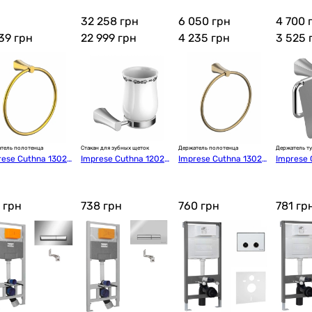
911
MK101901091
U
9001DC 
32 258 грн
6 050 грн
4 700 
939
грн
22 999
грн
4 235
грн
3 525
тель полотенца
Стакан для зубных щеток
Держатель полотенца
Держатель ту
rese Cuthna 13028
Imprese Cuthna 12028
Imprese Cuthna 13028
Imprese 
ato
0 stribro
0 antiqua
0 stribro
2
грн
738
грн
760
грн
781
гр