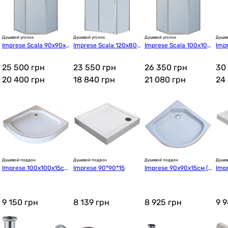
Душевой уголок
Душевой уголок
Душевой уголок
Душев
Imprese Scala 90x90x1
Imprese Scala 120x80x
Imprese Scala 100x100
Imp
95 (s09806059GR)
190см (s09806012GR)
x195см (s09806051GR)
195
25 500 грн
23 550 грн
26 350 грн
30
20 400
грн
18 840
грн
21 080
грн
24
Душевой поддон
Душевой поддон
Душевой поддон
Душев
Imprese 100x100x15см 
Imprese 90*90*15
Imprese 90x90x15см (s
Imp
(s0941010R)
0949090R)
 (s
9 150
грн
8 139
грн
8 925
грн
9 