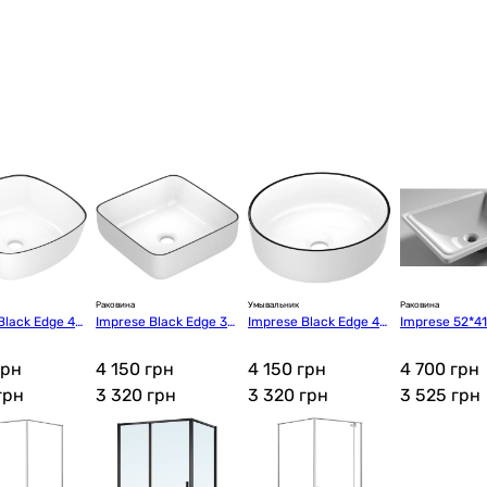
Раковина
Умывальник
Раковина
Black Edge 41,
Imprese Black Edge 38,
Imprese Black Edge 41,
Imprese 52*41
,5 см (i11096)
5*38,5*13,5 см (i11095)
5*41,5*13,5 см (i11094)
06900103SQ)
грн
4 150 грн
4 150 грн
4 700 грн
грн
3 320
грн
3 320
грн
3 525
грн