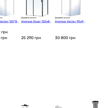
лок
Душевой уголок
Душевой уголок
Vaclav 120*80
Imprese Osser 120x80x
Imprese Vaclav 90x90x
s6408612L)
195 (s6400601TR)
200см (s6408690R)
 грн
0
грн
25 290
грн
30 800
грн