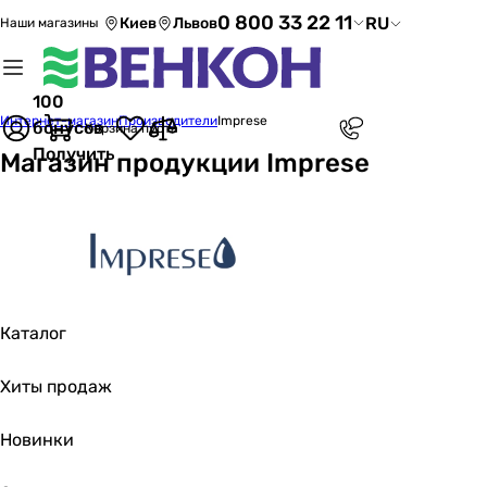
0 800 33 22 11
RU
Киев
Львов
Наши магазины
100
Интернет-магазин
Производители
Imprese
бонусов
Корзина пуста
Получить
Магазин продукции Imprese
Каталог
Хиты продаж
Новинки