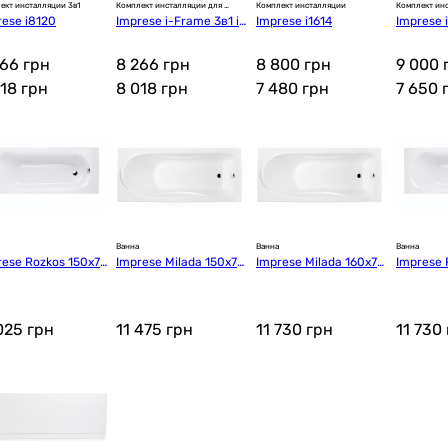
ект инсталляции 3в1
Комплект инсталляции для 
Комплект инсталляции
Комплект ин
унитаза
rese i8120
Imprese i-Frame 3в1 i9
Imprese i1614
Imprese 
120C
266 грн
8 266 грн
8 800 грн
9 000 
018
грн
8 018
грн
7 480
грн
7 650
Ванна
Ванна
Ванна
rese Rozkos 150x70
Imprese Milada 150x70
Imprese Milada 160x70
Imprese 
,5 (b0701015070)
x38 (b0701005070)
x38 (b0701006070)
x38,5 (b
 025
грн
11 475
грн
11 730
грн
11 730