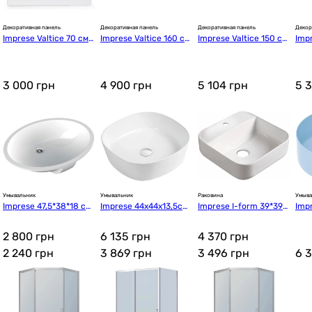
Декоративная панель
Декоративная панель
Декоративная панель
Декор
Imprese Valtice 70 см
Imprese Valtice 160 см
Imprese Valtice 150 см
Impr
 (b076000080)
 (b076000160)
 (b076000150)
 (b
3 000
грн
4 900
грн
5 104
грн
5 
Умывальник
Умывальник
Раковина
Умыва
Imprese 47,5*38*18 см
Imprese 44x44x13,5см
Imprese I-form 39*39*1
Impr
 (c06900103OV)
 (i11057)
3,5 см (с06010603-39)
02M
2 800 грн
6 135 грн
4 370 грн
2 240
грн
3 869
грн
3 496
грн
6 