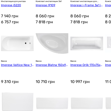
Инсталляция для унитаза
Комплект инсталляции 3в1
Комплект инсталляции для 
Компл
унитаза
Imprese i5220
Imprese i9109
Imprese i-Frame 3в1 i9
Imp
120W
7 140 грн
8 060 грн
8 060 грн
8 
6 757
грн
7 818
грн
7 818
грн
8 
Ванна
Ванна
Ванна
Ванна
Imprese Valtice New 15
Imprese Blatna 150x90
Imprese Orlik 170x75x3
Imp
0x70x42 (b070065507
x49 Right (BLATNA150
7,5 (b0700941775)
x38
0)
R)
9 310
грн
10 710
грн
10 997
грн
11