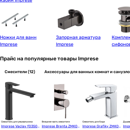
кабин Imprese
Ножки для ванн
Запорная арматура
Компле
Imprese
Imprese
сифонов
Прайс на популярные товары Imprese
Смесители (12)
Аксессуары для ванных комнат и санузлов
Смеситель для умывальника
Внешняя часть смесителя
Смеситель для биде
Душев
Imprese Vaclav f03506
Imprese Brenta ZMK09
Imprese Grafiky ZMK06
Imp