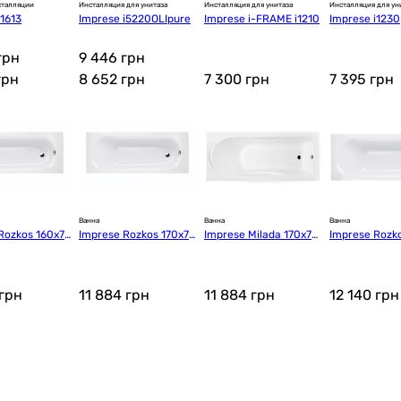
сталляции
Инсталляция для унитаза
Инсталляция для унитаза
Инсталляция для ун
i1613
Imprese i5220OLIpure
Imprese i-FRAME i1210
Imprese i1230
грн
9 446 грн
грн
8 652
грн
7 300
грн
7 395
грн
Ванна
Ванна
Ванна
Rozkos 160x70
Imprese Rozkos 170x70
Imprese Milada 170x70
Imprese Rozk
0701016070)
x38,5 (b0701017070)
x38 (b0701007070)
x38,5 с ножк
1016070+NU)
грн
11 884
грн
11 884
грн
12 140
грн