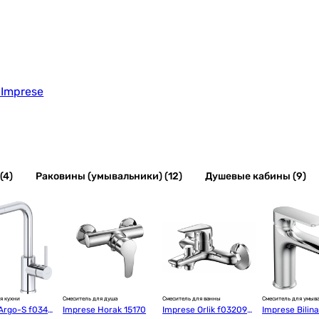
Imprese
(4)
Раковины (умывальники) (12)
Душевые кабины (9)
я кухни
Смеситель для душа
Смеситель для ванны
Смеситель для умыв
Argo-S f0340
Imprese Horak 15170
Imprese Orlik f032094
Imprese Bilin