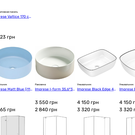
ативная панель
ese Valtice 170 см
076000170)
323
грн
льник
Раковина
Умывальник
Умывальник
ese Matt Blue (i111
Imprese I-form 35,6*3
Imprese Black Edge 45,
Imprese 
B)
5,6*13,5 см (с0601060
5*32,5*13,5 см (i11097)
5*41,5*14
3-36)
3 550 грн
4 150 грн
4 150 
365
грн
2 840
грн
3 320
грн
3 320