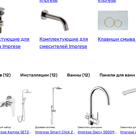
Imprese
Imprese
ктующие для
Комплектующие для
Клавиши смыва 
 Imprese
смесителей Imprese
 (12)
Инсталляции (12)
Ванны (12)
Панели для ванн 
ой набор
Душевая система
Смеситель для кухни
Смеситель дл
rese Kampa SET20
Imprese Smart Click Z
Imprese Daicy 55009-
Imprese 