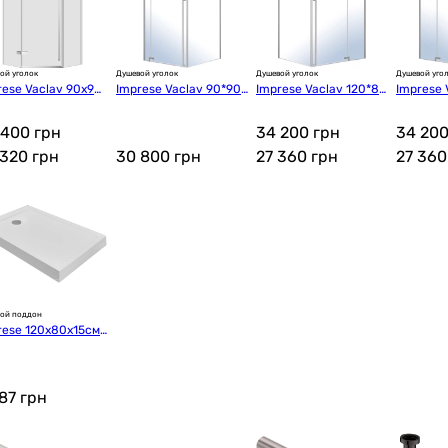
ой уголок
Душевой уголок
Душевой уголок
Душевой уго
rese Vaclav 90x90x
Imprese Vaclav 90*90*
Imprese Vaclav 120*80
Imprese 
 (s6408695)
200см (s6408690L)
*200см (s6408612R)
*200см (
 400 грн
34 200 грн
34 200
 320
грн
30 800
грн
27 360
грн
27 36
ой поддон
rese 120x80x15см
0941280S)
987
грн