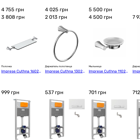
410AB
1908041 Уценка
1901070
230
4 755 грн
4 025 грн
5 500 грн
3 808
грн
2 013
грн
4 500
грн
7 
Полочка
Держатель полотенца
Мыльница
Держа
Imprese Cuthna 16028
Imprese Cuthna 13028
Imprese Cuthna 11028
Imp
0 stribro
0 stribro
0 stribro
0 zl
999
грн
537
грн
701
грн
71