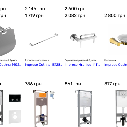
(93086)
01CA
грн
2 146 грн
2 600 грн
грн
1 719
грн
2 082
грн
2 800
грн
алетной бумаги
Держатель полотенца
Держатель туалетной бумаги
Мыльница
Cuthna 14028
Imprese Cuthna 13128
Imprese Hranice 14110
Imprese Cuth
0 stribro
0
0 zlato
н
786
грн
861
грн
877
грн