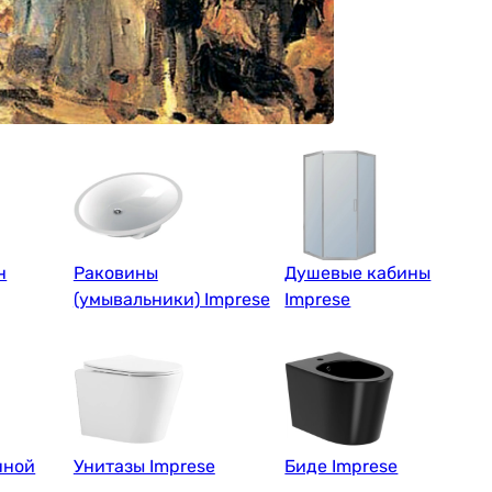
н
Раковины
Душевые кабины
(умывальники) Imprese
Imprese
нной
Унитазы Imprese
Биде Imprese