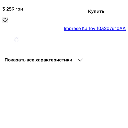
3 259
грн
Купить
Imprese Karlov f03207610AA
3 007
грн
Купить
Показать все характеристики
Ferro Vitto Verdeline Black BVI1VLBL
5 369
грн
Купить
Volle Cante 1512.031004