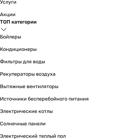
Услуги
матовая
матовая
Акции
матовая
ТОП категории
матовая
матовая
Бойлеры
матовая
Кондиционеры
матовая
матовая
Фильтры для воды
матовая
матовая
Рекуператоры воздуха
Монтаж
Вытяжные вентиляторы
настенный
настенный
Источники бесперебойного питания
настенный
настенный
Электрические котлы
настенный
Солнечные панели
настенный
настенный
Электрический теплый пол
настенный