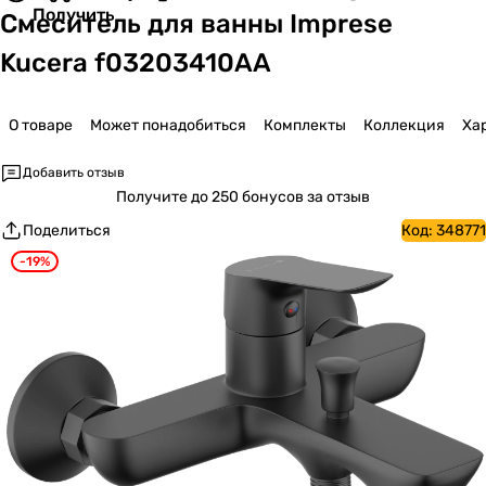
Получить
Смеситель для ванны Imprese
Kucera f03203410AA
О товаре
Может понадобиться
Комплекты
Коллекция
Ха
Добавить отзыв
Получите
до 250 бонусов за отзыв
Поделиться
Код:
348771
-19%