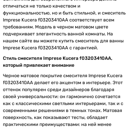
отличаться не только качеством и
смесителя
керамический картридж
функциональностью, но и быть стильной, и смеситель
Подключение
к водопроводу
Imprese Kucera f03203410AA соответствует всем
требованиям. Модель в черном матовом цвете
Материал
латунь
подчеркивает элегантность ванной комнаты. На
нашем сайте вы можете купить смеситель для ванны
Производство
Чешская Республика
Imprese Kucera f03203410AA с гарантией.
Диаметр
1/2 ″
Стиль смесителя Imprese Kucera f03203410AA,
подключения
который привлекает внимание
Черное матовое покрытие смесителя Imprese Kucera
Коллекции
Kucera
f03203410AA делает его акцентом в интерьере. Этот
оттенок популярен среди дизайнеров благодаря
Комплектация
гарантийный талон, смеситель
своей универсальности: он гармонично сочетается
изделия
как с классическими светлыми интерьерами, так и с
современными решениями в темных тонах. Матовая
Физические характеристики
поверхность, как показывают тесты, обладает
Цвет
черный
практическими преимуществами: на ней менее