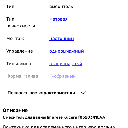
Тип
смеситель
Тип
матовая
поверхности
Монтаж
настенный
Управление
однорычажный
Тип излива
стационарный
Форма излива
Г-образный
Переключатель
вытяжной
Показать все характеристики
ванна/душ
Оснащение
аэратор
, без лейки (ручного
Описание
душа)
Смеситель для ванны Imprese Kucera f03203410AA
Сантехника для современного интерьера должна
Особенности
картриджный смеситель
,