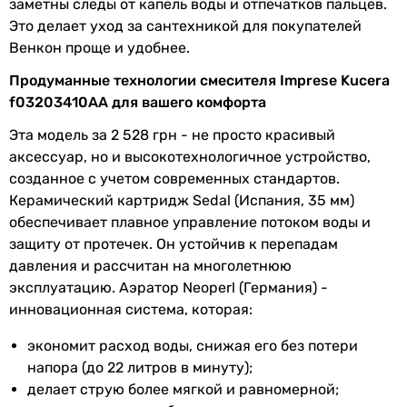
заметны следы от капель воды и отпечатков пальцев.
Длина излива
169 мм
Это делает уход за сантехникой для покупателей
Венкон проще и удобнее.
Ширина
215 мм
Продуманные технологии смесителя Imprese Kucera
Глубина
189 мм
f03203410AA для вашего комфорта
Эта модель за 2 528 грн - не просто красивый
Гарантия
аксессуар, но и высокотехнологичное устройство,
созданное с учетом современных стандартов.
Гарантия
60 мес.
Керамический картридж Sedal (Испания, 35 мм)
обеспечивает плавное управление потоком воды и
Увидели ошибку в описании или характеристиках?
защиту от протечек. Он устойчив к перепадам
Сообщите нам об этом!
давления и рассчитан на многолетнюю
Сообщить об ошибке
эксплуатацию. Аэратор Neoperl (Германия) -
инновационная система, которая:
Характеристики, комплектация и фотографии Imprese Kucera
f03203410AA носят ознакомительный характер и могут
экономит расход воды, снижая его без потери
изменяться производителем без уведомления. Магазин не
напора (до 22 литров в минуту);
несет ответственности за изменения, внесенные
производителем.
делает струю более мягкой и равномерной;