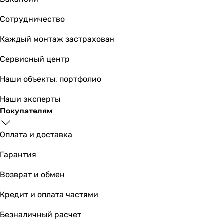
4 403
грн
Сотрудничество
Купить
Каждый монтаж застрахован
Volle Libra 1521.030104
Сервисный центр
Наши объекты, портфолио
Наши эксперты
2 920
грн
Купить
Покупателям
Основные характеристики
Оплата и доставка
Назначение
Гарантия
для ванны
для ванны
Возврат и обмен
для ванны
для ванны
Кредит и оплата частями
для ванны
Безналичный расчет
для ванны