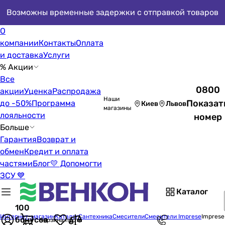
Возможны временные задержки с отправкой товаров
О
компании
Контакты
Оплата
и доставка
Услуги
% Акции
Все
0800
акции
Уценка
Распродажа
Наши
Показат
до -50%
Программа
Киев
Львов
магазины
лояльности
номер
Больше
Гарантия
Возврат и
обмен
Кредит и оплата
частями
Блог
💛 Допомогти
ЗСУ 💙
Каталог
100
Интернет-магазин
Каталог
Сантехника
Смесители
Смесители Imprese
Imprese
бонусов
Корзина пуста