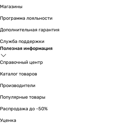
для ванны
Магазины
для ванны
для ванны
Программа лояльности
для ванны
Дополнительная гарантия
для ванны
Тип
Служба поддержки
смеситель
Полезная информация
смеситель
смеситель
Справочный центр
смеситель
смеситель
Каталог товаров
смеситель
Производители
смеситель
смеситель
Популярные товары
смеситель
смеситель
Распродажа до -50%
смеситель
Уценка
Тип поверхности
матовая