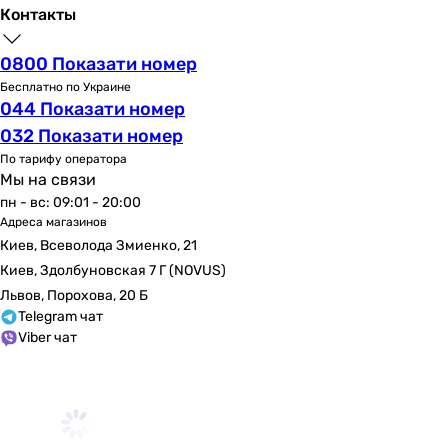
Контакты
настенный
настенный
0800 Показати номер
настенный
Бесплатно по Украине
Управление
044 Показати номер
однорычажный
032 Показати номер
однорычажный
По тарифу оператора
однорычажный
Мы на связи
однорычажный
пн - вс: 09:01 - 20:00
однорычажный
Адреса магазинов
однорычажный
Киев, Всеволода Змиенко, 21
однорычажный
Киев, Здолбуновская 7 Г (NOVUS)
однорычажный
Львов, Порохова, 20 Б
однорычажный
Telegram чат
однорычажный
Viber чат
однорычажный
Тип излива
стационарный
стационарный