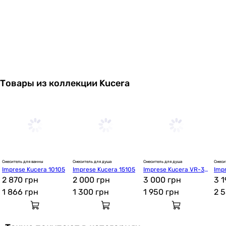
Товары из коллекции Kucera
Смеситель для ванны
Смеситель для душа
Смеситель для душа
Смеси
Imprese Kucera 10105
Imprese Kucera 15105
Imprese Kucera VR-30
Imp
2 870 грн
2 000 грн
105
3 000 грн
341
3 1
1 866
грн
1 300
грн
1 950
грн
2 