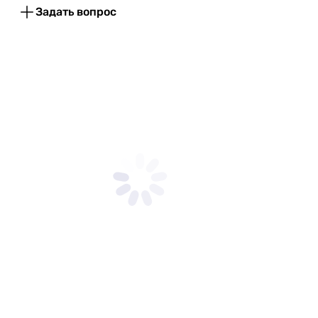
Высота тумбы
77,5 см
Задать вопрос
Цвет
белый
умывальника
Цвет тумбы
белый
Гарантия
Гарантия
24 мес.
Увидели ошибку в описании или характеристиках?
Сообщите нам об этом!
Сообщить об ошибке
Характеристики, комплектация и фотографии Imprese Vaclav
(u08506403FJ) 80 см носят ознакомительный характер и
могут изменяться производителем без уведомления.
Магазин не несет ответственности за изменения,
внесенные производителем.