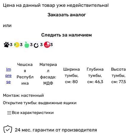
Цена на данный товар уже недействительна!
Заказать аналог
или
Следить за наличием
3
3
3
3
3
Чешска
Материа
Im
Ширина
Глубина
Высота
я
л
pre
тумбы,
тумбы,
тумбы,
Республ
фасада:
se
см: 80
см: 46,3
см: 77,5
ика
МДФ
Монтаж:
настенный
Открытие тумбы:
выдвижные ящики
Все характеристики
24 мес. гарантии от производителя