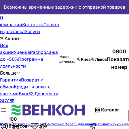
Возможны временные задержки с отправкой товаров
О
компании
Контакты
Оплата
и доставка
Услуги
% Акции
Все
0800
акции
Уценка
Распродажа
Наши
Показат
до -50%
Программа
Киев
Львов
магазины
лояльности
номер
Больше
Гарантия
Возврат и
обмен
Кредит и оплата
частями
Блог
💛 Допомогти
ЗСУ 💙
Каталог
100
Интернет-магазин
Каталог
Сантехника
Мебель для ванной комнаты
Тумбы дл
бонусов
Корзина пуста