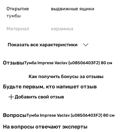
Открытие
выдвижные ящики
тумбы
Материал
керамика
умывальника
Показать все характеристики
Форма
прямоугольная
умывальника
Отзывы
Тумба Imprese Vaclav (u08506403FJ) 80 см
Производство
Чешская Республика
Как получить бонусы за отзывы
Комплектация
раковина, тумба
Будьте первым, кто напишет отзыв
Физические характеристики
Добавить свой отзыв
Ширина тумбы
80 см
Вопросы
Тумба Imprese Vaclav (u08506403FJ) 80 см
Глубина тумбы
46,3 см
На вопросы отвечают эксперты