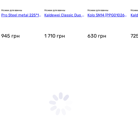
Ножки для ванны
Ножки для ванны
Ножки для ванны
Ножки
Pro Steel metal 225*18
Kaldewei Classic Duo M
Kolo SN14 (PPG010260
Kal
0*155
od.5030 для ванной ш
0)
021
ириной до 90 см (5814
70000000)
945
грн
1 710
грн
630
грн
72