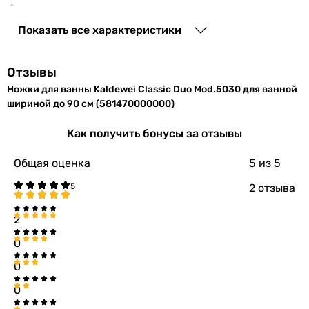
Физические характеристики
Показать все характеристики
Цвет
хром
Отзывы
Габариты в упаковке
Ножки для ванны Kaldewei Classic Duo Mod.5030 для ванной
Ширина в
235 мм
шириной до 90 см (581470000000)
упаковке
Как получить бонусы за отзывы
Высота в
190 мм
Общая оценка
5
из 5
упаковке
2 отзыва
Глубина в
235 мм
упаковке
2
Вес в упаковке
6 кг
0
0
Гарантия
0
Гарантия
24 мес.