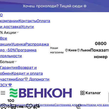
Хочеш прохолоди? Тицяй сюди ❄️
О
компании
Контакты
Оплата
и доставка
Услуги
% Акции
Все
0800
акции
Уценка
Распродажа
Наши
Показат
до -50%
Программа
Киев
Львов
магазины
лояльности
номер
Больше
Гарантия
Возврат и
обмен
Кредит и оплата
частями
Блог
💛 Допомогти
ЗСУ 💙
Каталог
100
Интернет-магазин
Каталог
Сантехника
Сантехника для ванны
Ножки для ван
бонусов
Корзина пуста