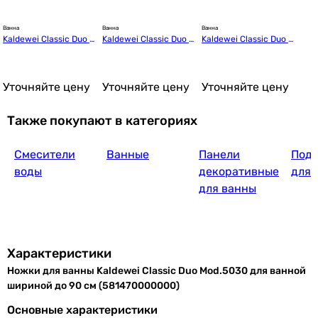
Ванна
Ванна
Ванна
Kaldewei Classic Duo 2
Kaldewei Classic Duo 2
Kaldewei Classic Duo 2
91000010001 180*80
91200010001 Oval Mo
9150001 0001 190*90
d.111
Уточняйте цену
Уточняйте цену
Уточняйте цену
Также покупают в категориях
Смесители
Ванные
Панели
Подг
воды
декоративные
для 
для ванны
Характеристики
Ножки для ванны Kaldewei Classic Duo Mod.5030 для ванной
шириной до 90 см (581470000000)
Основные характеристики