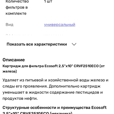
Количество
1 шт
фильтров в
комплекте
Вид
универсальный
Эффективная
от железа
очистка
Показать все характеристики
Подходит
для холодной воды
Описание
Корпус
Slim 10
Картридж для фильтра Ecosoft 2,5"х10" CRVF2510ECO (от
железа)
Размер
2,5 x 10 ″
Удаляет из питьевой и хозяйственной воды железо и
картриджа
следы его проявления. Дополнительно картридж
уменьшает в жидкости содержание пестицидов и
Ресурс
2500 л
продуктов нефти.
картриджа
Структурные особенности и преимущества Ecosoft
Производство
Украина
2,5"х10" CRVF2510ECO (механика)