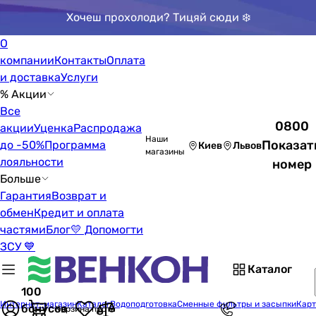
Хочеш прохолоди? Тицяй сюди ❄️
О
компании
Контакты
Оплата
и доставка
Услуги
% Акции
Все
0800
акции
Уценка
Распродажа
Наши
Показат
до -50%
Программа
Киев
Львов
магазины
лояльности
номер
Больше
Гарантия
Возврат и
обмен
Кредит и оплата
частями
Блог
💛 Допомогти
ЗСУ 💙
Каталог
100
Интернет-магазин
Каталог
Водоподготовка
Сменные фильтры и засыпки
Карт
бонусов
Корзина пуста