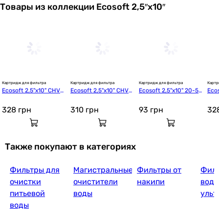
Товары из коллекции Ecosoft 2,5″х10″
Картридж для фильтра
Картридж для фильтра
Картридж для фильтра
Картр
Ecosoft 2,5"х10" CHVC
Ecosoft 2,5"х10" CHV2
Ecosoft 2,5"х10" 20-5
Eco
B2510ECO (Уголь)
510ECO (Уголь)
 мкм CPV2510205ECO
510
 (механика)
328
грн
310
грн
93
грн
32
Также покупают в категориях
Фильтры для
Магистральные
Фильтры от
Филь
очистки
очистители
накипи
вод
питьевой
воды
ульт
воды