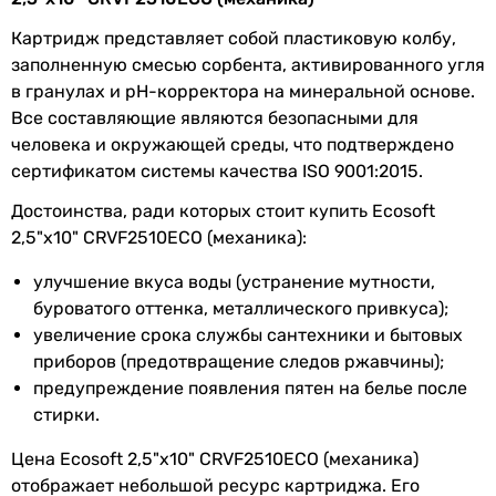
Коллекции
Ecosoft 2,5″х10″
Картридж представляет собой пластиковую колбу,
заполненную смесью сорбента, активированного угля
Комплектация
картридж - 1шт.
в гранулах и рН-корректора на минеральной основе.
Все составляющие являются безопасными для
Рабочая
3 °C, 43 °C
человека и окружающей среды, что подтверждено
температура
сертификатом системы качества ISO 9001:2015.
воды
Достоинства, ради которых стоит купить Ecosoft
EAN
4820056802481
2,5"х10" CRVF2510ECO (механика):
улучшение вкуса воды (устранение мутности,
Физические характеристики
буроватого оттенка, металлического привкуса);
Высота
252 мм
увеличение срока службы сантехники и бытовых
приборов (предотвращение следов ржавчины);
Диаметр
72 мм
предупреждение появления пятен на белье после
стирки.
Ширина
65 мм
Цена Ecosoft 2,5"х10" CRVF2510ECO (механика)
Глубина
65 мм
отображает небольшой ресурс картриджа. Его