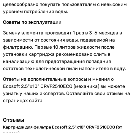
целесообразно покупать пользователям с невысоким
Габариты в упаковке
уровнем потребления воды.
Советы по эксплуатации
Ширина в
72 мм
упаковке
Замену элемента производят 1 раз в 3-6 месяцев в
зависимости от состояния воды, подаваемой на
Высота в
250 мм
фильтрацию. Первые 10 литров жидкости после
упаковке
установки картриджа рекомендовано слить в
канализацию для предотвращения попадания
Глубина в
72 мм
остатков технологической пыли наполнителя в воду.
упаковке
Ответы на дополнительные вопросы и мнения о
Вес в упаковке
1.8 кг
Ecosoft 2,5"х10" CRVF2510ECO (механика) вы можете
узнать у наших экспертов. Оставляйте свои отзывы на
Увидели ошибку в описании или характеристиках?
страницах сайта.
Сообщите нам об этом!
Сообщить об ошибке
Отзывы
Характеристики, комплектация и фотографии Ecosoft
Картридж для фильтра Ecosoft 2,5"х10" CRVF2510ECO (от
2,5"х10" CRVF2510ECO (от железа) носят ознакомительный