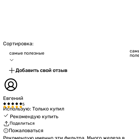
Сортировка:
сам
самые полезные
пол
Добавить свой отзыв
Евгений
Использую: Только купил
Рекомендую купить
Поделиться
Пожаловаться
Рекомендую именно эти фильтра. Много железа в