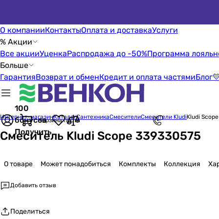
О компании
Контакты
Оплата и доставка
Услуги
% Акции
Все акции
Уценка
Распродажа до -50%
Программа лояльн
Больше
Гарантия
Возврат и обмен
Кредит и оплата частями
Блог

100
Интернет-магазин
Каталог
Сантехника
Смесители
Смесители Kludi
Kludi Scop
бонусов
Корзина пуста
Получить
Смеситель Kludi Scope 339330575
О товаре
Может понадобиться
Комплекты
Коллекция
Ха
Добавить отзыв
Поделиться