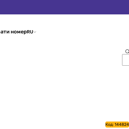
ати номер
RU
Код:
144824