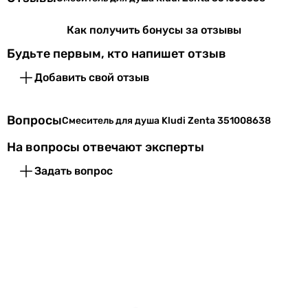
Цвет
хром,
черный
Как получить бонусы за отзывы
Будьте первым, кто напишет отзыв
Высота
80 мм
Добавить свой отзыв
Гарантия
Гарантия
60 мес.
Вопросы
Смеситель для душа Kludi Zenta 351008638
На вопросы отвечают эксперты
Увидели ошибку в описании или характеристиках?
Сообщите нам об этом!
Задать вопрос
Сообщить об ошибке
Характеристики, комплектация и фотографии Kludi Zenta
351008638 носят ознакомительный характер и могут
изменяться производителем без уведомления. Магазин не
несет ответственности за изменения, внесенные
производителем.