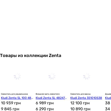
настенный
Управление
термостат
однорычажный
Тип излива
стационарный
стационарный
Оснащение
аэратор
без лейки (ручного душа)
Товары из коллекции Zenta
Особенности смесителя
-
картриджный смеситель
Подключение
к водопроводу
к водопроводу
Смеситель для умывальника
Внешняя часть смесителя
Смеситель для ванны
Душев
Материал
Kludi Zenta SL 100 482
Kludi Zenta SL 482470
Kludi Zenta 351010538
Klud
-
980565
10 939 грн
565
6 989 грн
12 100 грн
(38
38
латунь
9 845
грн
6 290
грн
10 890
грн
34