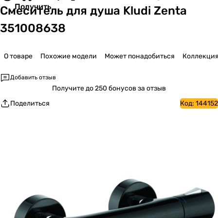
Получить
Смеситель для душа Kludi Zenta
351008638
О товаре
Похожие модели
Может понадобиться
Коллекци
Добавить отзыв
Получите
до 250 бонусов за отзыв
Поделиться
Код:
144152