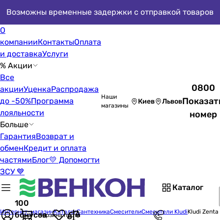
Возможны временные задержки с отправкой товаров
О
компании
Контакты
Оплата
и доставка
Услуги
% Акции
Все
0800
акции
Уценка
Распродажа
Наши
Показат
до -50%
Программа
Киев
Львов
магазины
лояльности
номер
Больше
Гарантия
Возврат и
обмен
Кредит и оплата
частями
Блог
💛 Допомогти
ЗСУ 💙
Каталог
100
Интернет-магазин
Каталог
Сантехника
Смесители
Смесители Kludi
Kludi Zent
бонусов
Корзина пуста