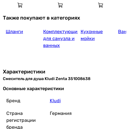
Производство
Германия
Также покупают в категориях
Германия
Коллекции
Шланги
Комплектующие
Кухонные
Ван
Zenta
для санузла и
мойки
Zenta
ванных
Физические характеристики
Цвет
хром, черный
хром, черный
Характеристики
Высота
Смеситель для душа Kludi Zenta 351008638
80 мм
125 мм
Основные характеристики
Габариты в упаковке
Бренд
Kludi
Ширина в упаковке
-
Страна
Германия
150 мм
регистрации
Высота в упаковке
бренда
-