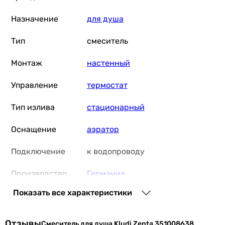
105 мм
Назначение
для душа
Глубина в упаковке
-
Тип
смеситель
255 мм
Вес в упаковке
Монтаж
настенный
-
1.488 кг
Управление
термостат
Гарантия
Тип излива
стационарный
Гарантия
60 мес.
Оснащение
аэратор
60 мес.
Подключение
к водопроводу
Производство
Германия
Показать все характеристики
Коллекции
Zenta
Физические характеристики
Отзывы
Смеситель для душа Kludi Zenta 351008638