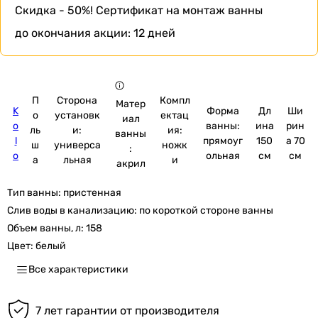
Скидка - 50%!
Сертификат на монтаж ванны
до окончания акции:
12 дней
П
Сторона
Компл
Матер
K
Форма
Дл
Ши
о
установк
ектац
иал
o
ванны:
ина
рин
ль
и:
ия:
ванны
l
прямоуг
150
а 70
ш
универса
ножк
:
o
ольная
см
см
а
льная
и
акрил
Тип ванны:
пристенная
Слив воды в канализацию:
по короткой стороне ванны
Объем ванны, л:
158
Цвет:
белый
Все характеристики
7 лет гарантии от производителя