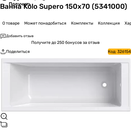
Получить
Ванна Kolo Supero 150x70 (5341000)
О товаре
Может понадобиться
Комплекты
Коллекция
Ха
Добавить отзыв
Получите
до 250 бонусов за отзыв
Поделиться
Код:
326154