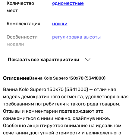
Количество
одноместные
мест
Комплектация
ножки
Особенности
регулировка высоты
модели
Слив воды в
по короткой стороне ванны
Показать все характеристики
канализацию
Описание
Форма ванны
прямоугольная
Ванна Kolo Supero 150x70 (5341000)
Ванна Kolo Supero 150x70 (5341000) — отличная
Поверхность
глянцевая
модель демократичного сегмента, удовлетворяющая
требованиям потребителя к такого рода товарам.
Производство
Польша
Отзывы и комментарии подтверждают это,
Коллекции
Supero
ознакомиться с ними можно, свайпнув ниже.
Особенно акцентируется внимание на идеальном
Физические характеристики
сочетании доступной стоимости и великолепного