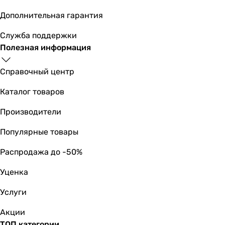
пристенная
Дополнительная гарантия
пристенная
пристенная
Служба поддержки
пристенная
Полезная информация
Сторона установки
универсальная
Справочный центр
универсальная
Каталог товаров
универсальная
универсальная
Производители
универсальная
универсальная
Популярные товары
универсальная
Распродажа до -50%
универсальная
универсальная
Уценка
универсальная
универсальная
Услуги
Материал ванны
Акции
акрил
ТОП категории