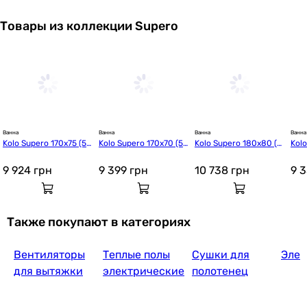
Товары из коллекции Supero
Ванна
Ванна
Ванна
Ванна
Kolo Supero 170x75 (53
Kolo Supero 170x70 (53
Kolo Supero 180x80 (5
Kolo
61000)
43000)
362000)
420
9 924
грн
9 399
грн
10 738
грн
9 
Также покупают в категориях
Вентиляторы
Теплые полы
Сушки для
Элек
для вытяжки
электрические
полотенец