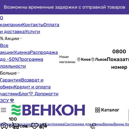
Возможны временные задержки с отправкой товаров
О
компании
Контакты
Оплата
и доставка
Услуги
% Акции
Все
0800
акции
Уценка
Распродажа
Наши
Показат
до -50%
Программа
Киев
Львов
магазины
лояльности
номер
Больше
Гарантия
Возврат и
обмен
Кредит и оплата
частями
Блог
💛 Допомогти
ЗСУ 💙
Каталог
100
Интернет-магазин
Каталог
Сантехника
Сантехника для ванны
Ванны
Ванны Ko
бонусов
Корзина пуста