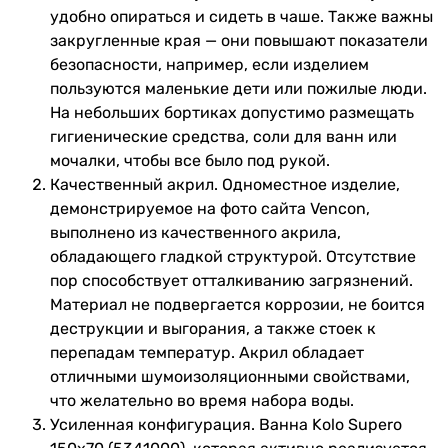
удобно опираться и сидеть в чаше. Также важны
Высота в
500 мм
закругленные края — они повышают показатели
упаковке
безопасности, например, если изделием
пользуются маленькие дети или пожилые люди.
Вес в упаковке
18.5 кг
На небольших бортиках допустимо размещать
гигиенические средства, соли для ванн или
Гарантия
мочалки, чтобы все было под рукой.
Качественный акрил. Одноместное изделие,
Гарантия
84 мес.
демонстрируемое на фото сайта Vencon,
выполнено из качественного акрила,
Увидели ошибку в описании или характеристиках?
обладающего гладкой структурой. Отсутствие
Сообщите нам об этом!
пор способствует отталкиванию загрязнений.
Сообщить об ошибке
Материал не подвергается коррозии, не боится
деструкции и выгорания, а также стоек к
Характеристики, комплектация и фотографии Kolo Supero
перепадам температур. Акрил обладает
150x70 (5341000) носят ознакомительный характер и могут
изменяться производителем без уведомления. Магазин не
отличными шумоизоляционными свойствами,
несет ответственности за изменения, внесенные
что желательно во время набора воды.
производителем.
Усиленная конфигурация. Ванна Kolo Supero