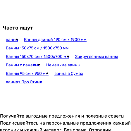
8 199
грн
Купить
Часто ищут
ванна
Ванны длиной 190 см / 1900 мм
Kolo Rekord 150x70 (X
Ванны 150х75 см / 1500х750 мм
Ванны 150х70 см / 1500х700 мм
Закругленные ванны
Ванны с панелью
Немецкие ванны
7 086
грн
Купить
Ванны 95 см / 950 мм
ванна в Сумах
ванная Про Стиил
Cersanit Octavia 150x70 (S301-251/AZBR
Получайте выгодные предложения и полезные советы
7 519
грн
Купить
Подписывайтесь на персональные предложения каждый
вторник и каждый четверг. Без спама. Отправим