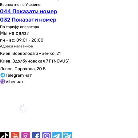
одноместные
Бесплатно по Украине
044 Показати номер
одноместные
одноместные
032 Показати номер
Комплектация
По тарифу оператора
Мы на связи
ножки
пн - вс: 09:01 - 20:00
ножки
Адреса магазинов
ножки
Киев, Всеволода Змиенко, 21
ножки
Киев, Здолбуновская 7 Г (NOVUS)
ножки
Львов, Порохова, 20 Б
-
Telegram чат
ножки
Viber чат
ножки
ножки, сифон
-
ножки
Конструкционные отличия
-
-
-