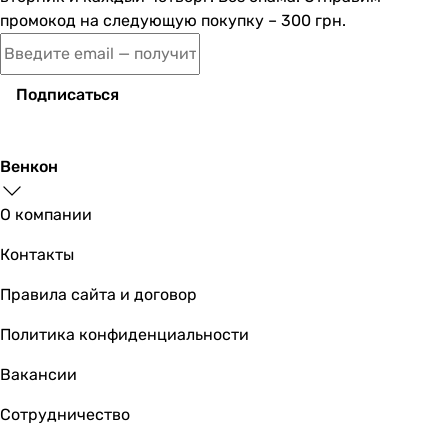
промокод на следующую покупку – 300 грн.
Cersanit Nao 150x70 (S301-242/AZBR
Подписаться
7 389
грн
Купить
Венкон
Radaway Mia 150x70 (WA1-5
О компании
Контакты
Правила сайта и договор
16 120
грн
Купить
Политика конфиденциальности
Kolo Opal Plus XWP135
Вакансии
Сотрудничество