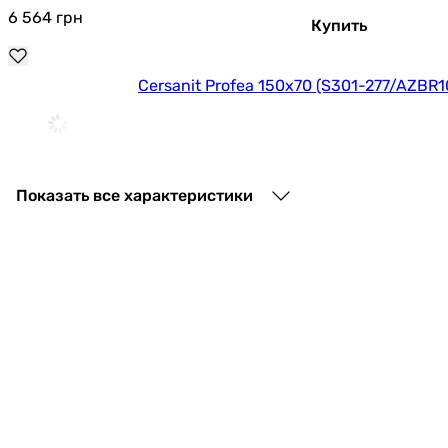
6 564
грн
Купить
Cersanit Profea 150x70 (S301-277/AZBR
6 763
грн
Купить
Показать все характеристики
Cersanit Lorena 150x70 (S301-074/AZBR
8 309
грн
Купить
Cersanit Korat 150x70 (S301-120/AZBR