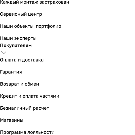
Каждый монтаж застрахован
7 167
грн
Купить
Сервисный центр
Cersanit Mito Red 150x70 (TK001-018/AZBR
Наши объекты, портфолио
Наши эксперты
Покупателям
6 773
грн
Купить
Оплата и доставка
Гарантия
Основные характеристики
Тип ванны
Возврат и обмен
пристенная
Кредит и оплата частями
пристенная
пристенная
Безналичный расчет
пристенная
пристенная
Магазины
пристенная
Программа лояльности
пристенная