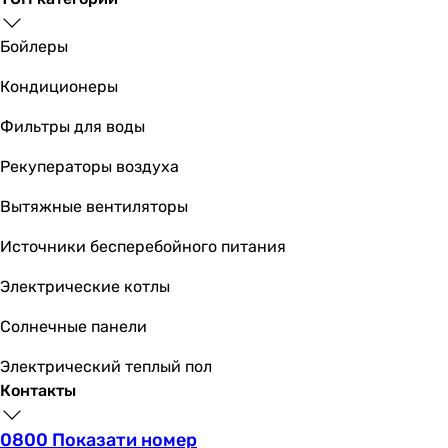
акрил
акрил
Бойлеры
акрил
акрил
Кондиционеры
акрил
акрил
Фильтры для воды
акрил
Рекуператоры воздуха
акрил
акрил
Вытяжные вентиляторы
акрил
Количество мест
Источники бесперебойного питания
одноместные
Электрические котлы
одноместные
одноместные
Солнечные панели
одноместные
одноместные
Электрический теплый пол
одноместные
Контакты
одноместные
одноместные
0800 Показати номер