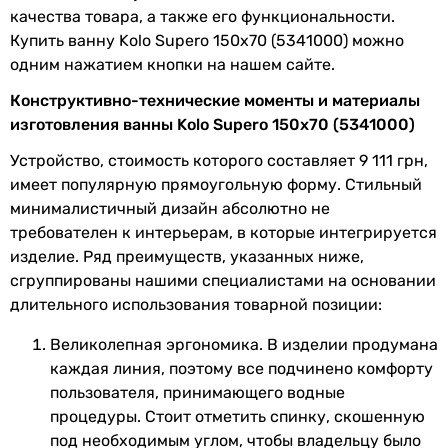
качества товара, а также его функциональности.
Длина
150 см
Купить ванну Kolo Supero 150x70 (5341000) можно
одним нажатием кнопки на нашем сайте.
Ширина
70 см
Конструктивно-технические моменты и материалы
Высота
42 см
изготовления ванны Kolo Supero 150x70 (5341000)
Устройство, стоимость которого составляет 9 111 грн,
Глубина чаши
40 см
имеет популярную прямоугольную форму. Стильный
минималистичный дизайн абсолютно не
Объем ванны
158 л
требователен к интерьерам, в которые интегрируется
Цвет
белый
изделие. Ряд преимуществ, указанных ниже,
сгруппированы нашими специалистами на основании
Габариты в упаковке
длительного использования товарной позиции:
Великолепная эргономика. В изделии продумана
Длина в
1510 мм
каждая линия, поэтому все подчинено комфорту
упаковке
пользователя, принимающего водные
Ширина в
720 мм
процедуры. Стоит отметить спинку, скошенную
упаковке
под необходимым углом, чтобы владельцу было