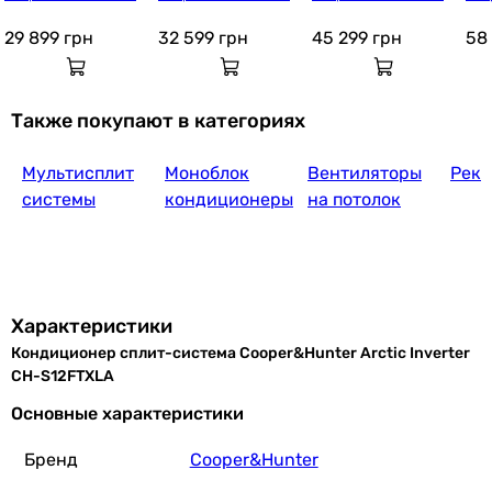
Купить
 Inverter NG (Gen VI) C
 Inverter NG (Gen VI) C
 Inverter NG (Gen VI) C
 Inv
H-S09FTXLA2-NG
H-S12FTXLA2-NG
H-S18FTXLA2-NG
H-S
29 899
грн
32 599
грн
45 299
грн
58
Cooper&Hunter Majesty
Также покупают в категориях
Мультисплит
Моноблок
Вентиляторы
Реку
34 799
грн
Купить
системы
кондиционеры
на потолок
Tosot Hansol Winter Inve
Характеристики
Кондиционер сплит-система Cooper&Hunter Arctic Inverter
27 519
грн
Купить
CH-S12FTXLA
Основные характеристики
AUX C-S
Бренд
Cooper&Hunter