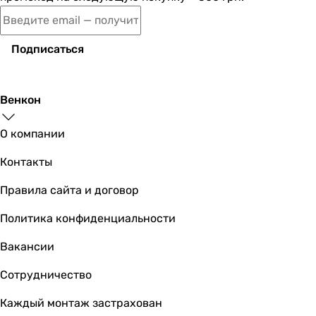
уведомления. Магазин не несет ответственности за
3.81 кВт
изменения, внесенные производителем.
3.85 кВт
3.81 кВт
Подписаться
2.6 кВт
Класс энергоэффективности
A++
Венкон
A++
A++
О компании
A++
Контакты
A+++
A++
Правила сайта и договор
A+++
A++
Политика конфиденциальности
A++
Вакансии
A++
A+++
Сотрудничество
EER
-
Каждый монтаж застрахован