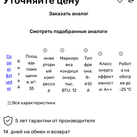
Уточняйте цену
Заказать аналог
Смотреть подобранные аналоги
Co
Площ
инве
Маркиро
Тип
К
op
адь
Класс
Работ
рторн
вка
фре
и
er
поме
энерго
а на
ый
кондици
она:
т
&H
щени
эффект
обогр
комп
онера,
R-
а
unt
я, м²:
ивност
ев до
рессо
тыс.
410
й
er
35
и: A++
-25 °C
р
BTU: 12
A
Все характеристики
5 лет гарантии от производителя
14
дней на обмен и возврат