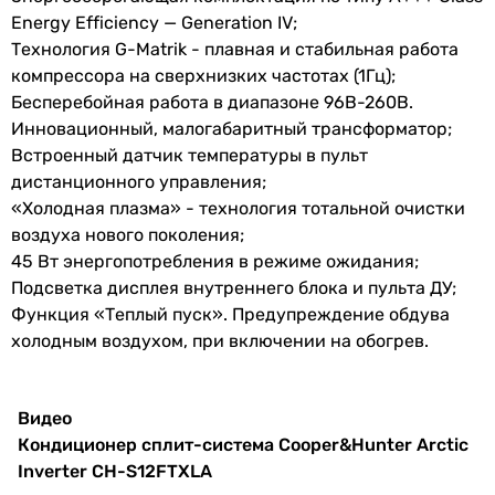
Маркировка кондиционера
температура
Energy Efficiency — Generation IV;
12 тыс. BTU
на обогрев
Технология G-Matrik - плавная и стабильная работа
12 тыс. BTU
компрессора на сверхнизких частотах (1Гц);
Макс.
48 °C
9 тыс. BTU
Бесперебойная работа в диапазоне 96В-260В.
температура
9 тыс. BTU
Инновационный, малогабаритный трансформатор;
на
12 тыс. BTU
Встроенный датчик температуры в пульт
охлаждение
12 тыс. BTU
дистанционного управления;
12 тыс. BTU
«Холодная плазма» - технология тотальной очистки
Мин.
-15 °C
12 тыс. BTU
воздуха нового поколения;
температура
12 тыс. BTU
45 Вт энергопотребления в режиме ожидания;
на
12 тыс. BTU
Подсветка дисплея внутреннего блока и пульта ДУ;
охлаждение
12 тыс. BTU
Функция «Теплый пуск». Предупреждение обдува
Дополнительно
холодным воздухом, при включении на обогрев.
Макс.
24 °C
тихий кондиционер
температура
тихий кондиционер
на обогрев
тихий кондиционер
Видео
тихий кондиционер
Кондиционер сплит-система Cooper&Hunter Arctic
Режим
тепловой насос воздух-воздух
тихий кондиционер
Inverter CH-S12FTXLA
обогрева
тихий кондиционер