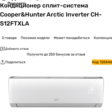
Получить
Кондиционер сплит-система
Cooper&Hunter Arctic Inverter CH-
S12FTXLA
О товаре
Похожие модели
Может понадобиться
Коллекци
Добавить отзыв
Получите
до 250 бонусов за отзыв
Поделиться
Код:
125446