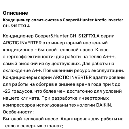
Основные характеристики
фреона
Площадь помещения
Описание
35 м²
Производство
Китай
Кондиционер сплит-система Cooper&Hunter Arctic Inverter
35 м²
CH-S12FTXLA
25 м²
Серия
Arctic Inverter
Кондиционер Cooper&Hunter CH-S12FTXLA серии
25 м²
ARCTIC INVERTER это инверторный настенный
35 м²
Мощность и эффективность
кондиционер - бытовой тепловой насос. Класс
35 м²
энергоэффективности: для работы на тепло А+++,
35 м²
Мощность
3.5 кВт
самый высокий из существующих. Для работы на
35 м²
охлаждения
охлаждение А++. Повышенный ресурс эксплуатации.
35 м²
Кондиционеры серии ARCTIC INVERTER адаптированы
35 м²
Мощность
3.67 кВт
для работы на обогрев в зимнее время года при t до
35 м²
обогрева
-25 градусов, что более чем достаточно для условий
Тип компрессора
Класс
A++
нашего климата. При разработке инверторных
инверторный
энергоэффективности
компрессоров использованы технологии DAIKIN.
инверторный
Особенности:
инверторный
SEER
6.1
Бытовой тепловой насос. Адаптирован для работы на
инверторный
тепло в северных странах;
инверторный