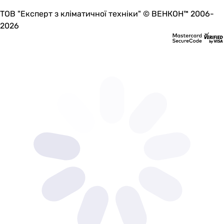
230 В
ТОВ "Експерт з кліматичної техніки" © ВЕНКОН™ 2006-
230 В
2026
230 В
230 В
230 В
230 В
230 В
230 В
Номинальная сила тока
-
-
-
-
-
7,3 А
-
-
9,5 А