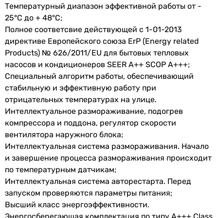
SCOP
5.1
Температурный диапазон эффективной работы от -
инверторный
25°С до + 48°С;
инверторный
Расход воздуха
660 м³/час
Полное соответсвие действующей c 1-01-2013
инверторный
внутреннего
директиве Европейского союза ErP (Energy related
инверторный
блока
Products) № 626/2011/EU для бытовых тепловых
инверторный
насосов и кондиционеров SEER A++ SCOP A+++;
Потребляемая
0.8 кВт
инверторный
Специальный алгоритм работы, обеспечивающий
номинальная
Тип внутреннего блока
стабильную и эффективную работу при
мощность
настенный
отрицательных температурах на улице.
настенный
Интеллектуальное размораживание, подогрев
Электропитание
настенный
компрессора и поддона, регулятор скорости
настенный
вентилятора наружного блока;
Электропитание
230 В
настенный
Интеллектуальная система размораживания. Начало
настенный
и завершение процесса размораживания происходит
Режимы работы и температуры
настенный
по температурным датчикам;
настенный
Режим
охлаждение и обогрев
,
Интеллектуальная система авторестарта. Перед
настенный
работы
осушение
запуском проверяются параметры питания;
настенный
Высший класс энергоэффективности.
настенный
Мин.
-25 °C
Энергосберегающая комплектация по типу A+++ Class