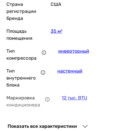
Страна
США
регистрации
29 018
грн
бренда
Площадь
35 м²
Mitsushit
помещения
Тип
инверторный
компрессора
31 150
грн
Тип
настенный
внутреннего
блока
Galactic Infini GKZ12
Маркировка
12 тыс. BTU
кондиционера
36 925
грн
Купит
Дополнительно
тихий кондиционер
Показать все характеристики
Тип
R-410A