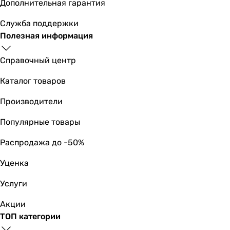
Дополнительная гарантия
-
4
Служба поддержки
-
Полезная информация
SEER
6.1
Справочный центр
7.1
Каталог товаров
7.5
6.8
Производители
-
6.1
Популярные товары
-
Распродажа до -50%
7.1
7.1
Уценка
7.1
8.5
Услуги
SCOP
Акции
5.1
ТОП категории
5.2