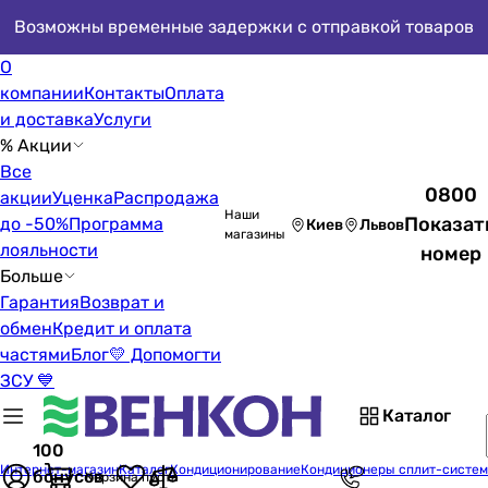
Возможны временные задержки с отправкой товаров
О
компании
Контакты
Оплата
и доставка
Услуги
% Акции
Все
0800
акции
Уценка
Распродажа
Наши
Показат
до -50%
Программа
Киев
Львов
магазины
лояльности
номер
Больше
Гарантия
Возврат и
обмен
Кредит и оплата
частями
Блог
💛 Допомогти
ЗСУ 💙
Каталог
100
Интернет-магазин
Каталог
Кондиционирование
Кондиционеры сплит-систе
бонусов
Корзина пуста