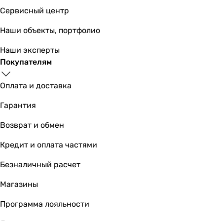
-
Сервисный центр
-
3.88
Наши объекты, портфолио
-
3.23
Наши эксперты
-
Покупателям
-
-
Оплата и доставка
3.65
Гарантия
-
COP
Возврат и обмен
-
Кредит и оплата частями
-
-
Безналичный расчет
4.29
-
Магазины
3.71
Программа лояльности
-
-