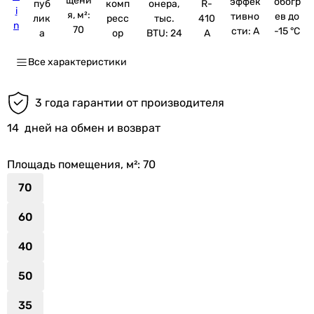
щени
эффек
обогр
пуб
комп
онера,
R-
i
я, м²:
тивно
ев до
лик
ресс
тыс.
410
n
70
сти: A
-15 °C
а
ор
BTU: 24
A
Все характеристики
3 года гарантии от производителя
14
дней на обмен и возврат
Площадь помещения, м²
: 70
70
60
40
50
35