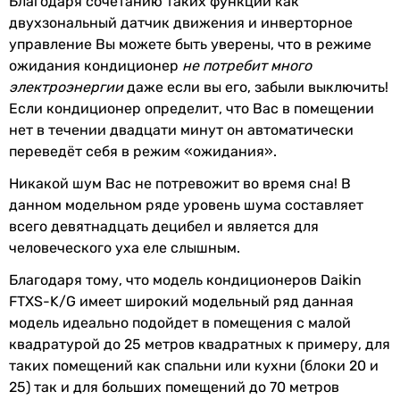
Благодаря сочетанию таких функций как
инверторный
двухзональный датчик движения и инверторное
Электропитание
230 В
инверторный
управление Вы можете быть уверены, что в режиме
инверторный
ожидания кондиционер
не потребит много
Режимы работы и температуры
инверторный
электроэнергии
даже если вы его, забыли выключить!
инверторный
Если кондиционер определит, что Вас в помещении
Режим
охлаждение и обогрев
,
инверторный
нет в течении двадцати минут он автоматически
работы
осушение
инверторный
переведёт себя в режим «ожидания».
инверторный
Мин.
-15 °C
Никакой шум Вас не потревожит во время сна! В
инверторный
температура
данном модельном ряде уровень шума составляет
инверторный
на обогрев
всего девятнадцать децибел и является для
Тип внутреннего блока
человеческого уха еле слышным.
Макс.
46 °C
настенный
температура
Благодаря тому, что модель кондиционеров Daikin
настенный
на
FTXS-K/G имеет широкий модельный ряд данная
настенный
охлаждение
модель идеально подойдет в помещения с малой
настенный
квадратурой до 25 метров квадратных к примеру, для
настенный
Мин.
-10 °C
таких помещений как спальни или кухни (блоки 20 и
настенный
температура
25) так и для больших помещений до 70 метров
настенный
на