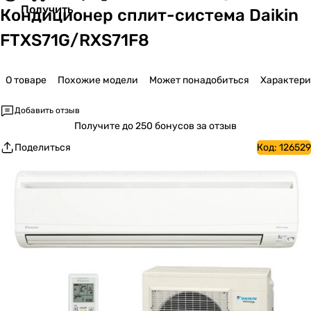
Получить
Кондиционер сплит-система Daikin
FTXS71G/RXS71F8
О товаре
Похожие модели
Может понадобиться
Характер
Добавить отзыв
Получите
до 250 бонусов за отзыв
Поделиться
Код:
126529