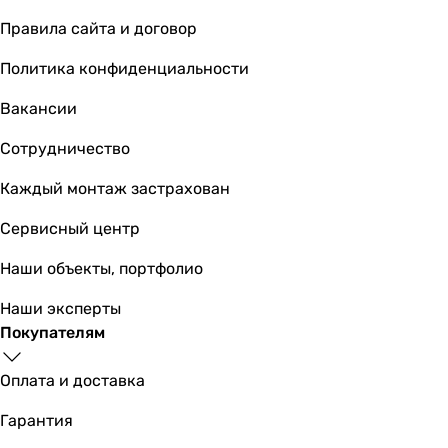
A++
A++
Правила сайта и договор
EER
Политика конфиденциальности
3.02
3.03
Вакансии
3.46
Сотрудничество
3
2.9
Каждый монтаж застрахован
3.6
3.4
Сервисный центр
3.33
Наши объекты, портфолио
3.68
-
Наши эксперты
2.82
Покупателям
COP
3.22
Оплата и доставка
3.19
3.88
Гарантия
3.21