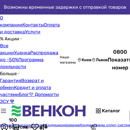
Возможны временные задержки с отправкой товаров
О
компании
Контакты
Оплата
и доставка
Услуги
% Акции
Все
0800
акции
Уценка
Распродажа
Наши
Показат
до -50%
Программа
Киев
Львов
магазины
лояльности
номер
Больше
Гарантия
Возврат и
обмен
Кредит и оплата
частями
Блог
💛 Допомогти
ЗСУ 💙
Каталог
100
Интернет-магазин
Каталог
Кондиционирование
Кондиционеры сплит-систе
бонусов
Корзина пуста