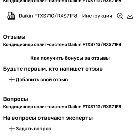
Кондиционер сплит-система Daikin FTXS71G/RXS71F8
R-32
Внутренний блок
R-32
Daikin FTXS71G/RXS71F8 - Инструкция
R-32
Ширина
1050 мм
Производство
внутреннего
Чешская Республика
Отзывы
блока
Чешская Республика
Кондиционер сплит-система Daikin FTXS71G/RXS71F8
Таиланд
Высота
290 мм
Китай
Как получить бонусы за отзывы
внутреннего
Таиланд
блока
Будьте первым, кто напишет отзыв
Таиланд
Таиланд
Добавить свой отзыв
Глубина
250 мм
Таиланд
внутреннего
Таиланд
блока
Вопросы
Китай
Кондиционер сплит-система Daikin FTXS71G/RXS71F8
Вес
12 кг
Китай
внутреннего
Комплектация
На вопросы отвечают эксперты
блока
-
Задать вопрос
внутренний блок кондиционера, наружный блок кондици
Цвет
белый
-