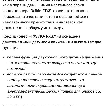
энергоэффективности
как в первый день. Линии настенного блока
49 999
грн
кондиционера Daikin FTXS красивые и плавно
Купи
EER
3.02
переходят в очертания стен и создаёт эффект
ненавязчивого присутствия и является как
Основные характеристики
COP
3.22
дополнение к общему интерьеру.
Площадь помещения
70 м²
Кондиционер FTXS71G/RXS71F8 оснащена
SEER
5.28
70 м²
двухзональным датчиком движения и выполняет две
70 м²
функции:
SCOP
3.81
70 м²
первая функция двухзонального датчика движения
Расход воздуха
1044 м³/час, 762 м³/час, 684 м³/
70 м²
— это
направлять поток воздуха в место там, где
внутреннего
час
65 м²
нет людей
,
блока
80 м²
если же
датчик движения фиксирует что в данном
65 м²
помещении сейчас люди отсутствуют, то
Потребляемая
2.35 кВт, 2.55 кВт
70 м²
автоматически переводит кондиционер в
номинальная
70 м²
энергоэффективный режим
(только для блоков 35,
мощность
70 м²
42 и 50).
Тип компрессора
Электропитание
инверторный