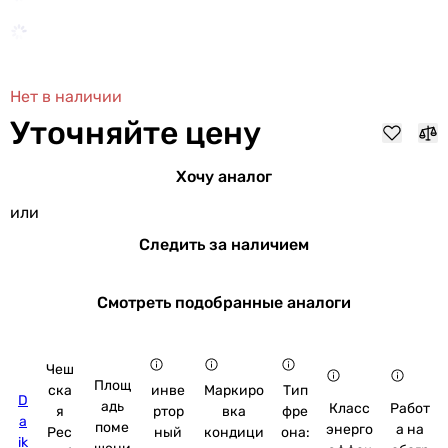
Нет в наличии
Уточняйте цену
Хочу аналог
или
Следить за наличием
Смотреть подобранные аналоги
Чеш
Площ
ска
инве
Маркиро
Тип
D
адь
Класс
Работ
я
ртор
вка
фре
a
поме
энерго
а на
Рес
ный
кондици
она:
ik