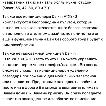
квадратных таких как залы холлы кухни студии.
настенный
охлаждение
(блоки 35, 42, 50, 60 и 71).
настенный
настенный
Макс.
18 °C
Так же все кондиционеры Daikin FTXS-G
настенный
температура
комплектуются беспроводным пультом, который
Маркировка кондиционера
на обогрев
выполнен из высококачественного белого пластика
24 тыс. BTU
он выполнен в стильном дизайне, но помимо того он
24 тыс. BTU
Режим
стандартный
еще и функциональный Вам без особого труда будет с
24 тыс. BTU
обогрева
ним разобраться.
24 тыс. BTU
Так же не маловажной функцией Daikin
24 тыс. BTU
Уровень шума
FTXS71G/RXS71F8 есть то что Вы можете управлять
18 тыс. BTU
кондиционером через телефон/планшет. Вы всегда
Уровень шума
34 дБ, 37 дБ, 42 дБ, 46 дБ
28 тыс. BTU
сможете управлять кондиционером удаленно
внут. блока
24 тыс. BTU
благодаря приложению для мобильных телефонов
24 тыс. BTU
Уровень шума
65 дБ
или планшетов. Представьте находясь на рабочем
24 тыс. BTU
нар. блока
месте или в дороге Вы сможете выставить климат в
24 тыс. BTU
Вашем доме и к Вашему приезду Вы сразу попадаете
Дополнительно
Функциональность
в приятно охлажденное или обогретое помещение.
-
тихий кондиционер