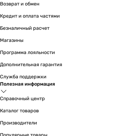
Возврат и обмен
3.38
3.53
Кредит и оплата частями
3.75
3.15
Безналичный расчет
4.1
Магазины
-
3.41
Программа лояльности
SEER
5.28
Дополнительная гарантия
6.2
Служба поддержки
-
Полезная информация
6.7
7.1
Справочный центр
-
-
Каталог товаров
-
7.2
Производители
6.4
Популярные товары