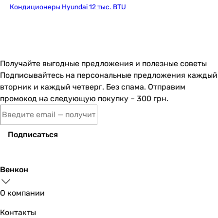
7.35 кВт
Кондиционеры Hyundai 12 тыс. BTU
8 кВт
8 кВт
9 кВт
6.5 кВт
Получайте выгодные предложения и полезные советы
8 кВт
Подписывайтесь на персональные предложения каждый
7.3 кВт
вторник и каждый четверг. Без спама. Отправим
7.5 кВт
промокод на следующую покупку – 300 грн.
Класс энергоэффективности
A
A+
Подписаться
A+
A++
A++
Венкон
A++
A+
О компании
A++
A++
Контакты