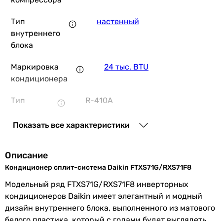
Тип
настенный
Mitsubishi Heavy SRK
внутреннего
блока
Маркировка
24 тыс. BTU
122 815
грн
кондиционера
Купит
Тип
R-410A
Bosch Climate CL3000i 
фреона
Показать все характеристики
Производство
Чешская Республика
Описание
50 699
грн
Мощность и эффективность
Купит
Кондиционер сплит-система Daikin FTXS71G/RXS71F8
Мощность
7.1 кВт
Модельный ряд FTXS71G/RXS71F8 инверторных
охлаждения
Carrier 42QHG024
кондиционеров Daikin имеет элегантный и модный
дизайн внутреннего блока, выполненного из матового
Класс
A
белого пластика, который с годами будет выглядеть