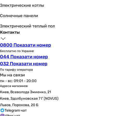
-
Электрические котлы
950 м³/час
-
Солнечные панели
624, 1230 м³/час
Электрический теплый пол
1090, 770, 610 м³/час
Контакты
480, 1090 м³/час
Потребляемая номинальная мощность
0800 Показати номер
2.35, 2.55 кВт
Бесплатно по Украине
2.34, 2.57 кВт
044 Показати номер
2.05, 2.06 кВт
032 Показати номер
2.34 кВт
По тарифу оператора
2.37, 2.45 кВт
Мы на связи
2.5 кВт
пн - вс: 09:01 - 20:00
2.35, 2.4 кВт
Адреса магазинов
6.5 кВт
Киев, Всеволода Змиенко, 21
1.93, 1.95 кВт
Киев, Здолбуновская 7 Г (NOVUS)
2.4 кВт
Львов, Порохова, 20 Б
2.5 кВт
Telegram чат
Электропитание
Viber чат