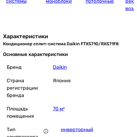
системы
моноблоки
потолочные
реку
возд
45 499
грн
Купить
Характеристики
Кондиционер сплит-система Daikin FTXS71G/RXS71F8
Mitsubishi Heavy Standard R410 SRK80ZS
Основные характеристики
Бренд
Daikin
Страна
Япония
90 000
грн
Купить
регистрации
бренда
Samsung AR24
Площадь
70 м²
помещения
Тип
инверторный
56 999
грн
Ку
компрессора