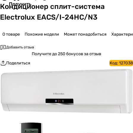
Получить
Кондиционер сплит-система
Electrolux EACS/I-24HC/N3
О товаре
Похожие модели
Может понадобиться
Характер
Добавить отзыв
Получите
до 250 бонусов за отзыв
Поделиться
Код:
127038