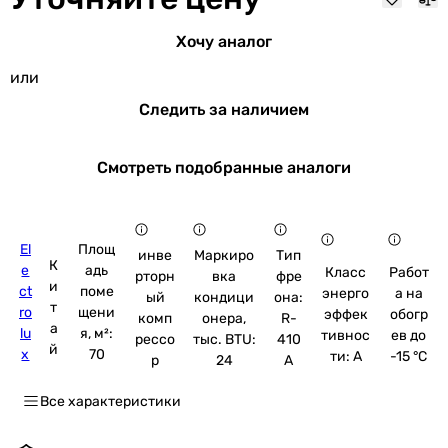
Хочу аналог
или
Следить за наличием
Смотреть подобранные аналоги
El
Площ
инве
Маркиро
Тип
К
e
адь
Класс
Работ
рторн
вка
фре
и
ct
поме
энерго
а на
ый
кондици
она:
т
ro
щени
эффек
обогр
комп
онера,
R-
а
lu
я, м²:
тивнос
ев до
рессо
тыс. BTU:
410
й
x
70
ти: A
-15 °C
р
24
A
Все характеристики