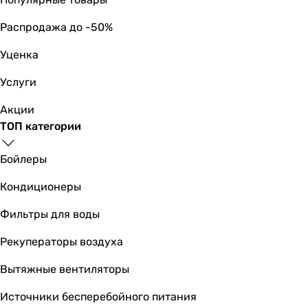
-
Распродажа до -50%
3.3
3.41
Уценка
-
3.61
Услуги
3.73
Акции
3.35
ТОП категории
3.35
SEER
Бойлеры
-
-
Кондиционеры
-
5.58
Фильтры для воды
6.3
Рекуператоры воздуха
6.5
-
Вытяжные вентиляторы
6.42
6.2
Источники бесперебойного питания