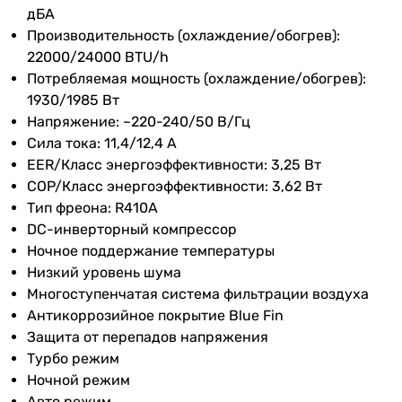
70 м²
блока
дБА
70 м²
Производительность (охлаждение/обогрев):
Потребляемая
1.98 кВт
70 м²
22000/24000 BTU/h
номинальная
70 м²
Потребляемая мощность (охлаждение/обогрев):
мощность
75 м²
1930/1985 Вт
70 м²
Напряжение: ~220-240/50 В/Гц
Электропитание
Тип компрессора
Сила тока: 11,4/12,4 А
инверторный
EER/Класс энергоэффективности: 3,25 Вт
Электропитание
230 В
инверторный
COP/Класс энергоэффективности: 3,62 Вт
инверторный
Тип фреона: R410A
Режимы работы и температуры
инверторный
DC-инверторный компрессор
инверторный
Ночное поддержание температуры
Режим
охлаждение и обогрев
,
инверторный
Низкий уровень шума
работы
осушение, вентиляция
инверторный
Многоступенчатая система фильтрации воздуха
инверторный
Антикоррозийное покрытие Blue Fin
Мин.
-15 °C
инверторный
Защита от перепадов напряжения
температура
инверторный
Турбо режим
на обогрев
инверторный
Ночной режим
Авто режим