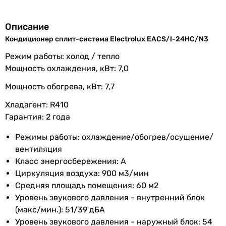
Производство
Китай
Описание
57 499
грн
Мощность и эффективность
Кондиционер сплит-система Electrolux EACS/I-24HC/N3
Мощность
7 кВт
Режим работы:
холод / тепло
охлаждения
LG DualCool 
Мощность охлаждения, кВт: 7
,0
Мощность
7.7 кВт
Мощность обогрева,
кВт: 7
,7
обогрева
Хладагент:
R410
53 999
грн
Гарантия: 2 года
К
Класс
A
энергоэффективности
Режимы работы: охлаждение/обогрев/осушение/
Основные характеристики
вентиляция
EER
3.25
Площадь помещения
Класс энергосбережения: A
70 м²
Циркуляция воздуха: 900 м3/мин
COP
3.62
70 м²
Средняя площадь помещения: 60 м2
70 м²
Уровень звукового давления - внутренний блок
70 м²
Расход воздуха
900 м³/час
(макс/мин.): 51/39 дБА
70 м²
внутреннего
Уровень звукового давления - наружный блок: 54