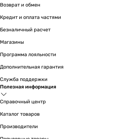
A++
Возврат и обмен
A+++
A++
Кредит и оплата частями
EER
Безналичный расчет
3.25
3.5
Магазины
3.46
Программа лояльности
-
3.14
Дополнительная гарантия
2.82
-
Служба поддержки
3.22
Полезная информация
3.47
3.05
Справочный центр
3.05
Каталог товаров
COP
3.62
Производители
3.9
3.88
Популярные товары