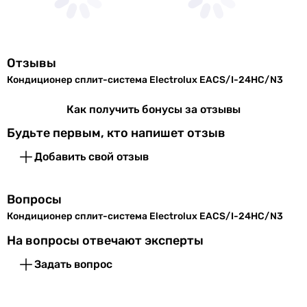
длина
R-410A
магистрали
R-32
R-410A
Максимальный
10 м
R-32
Отзывы
перепад высот
R-32
Кондиционер сплит-система Electrolux EACS/I-24HC/N3
R-32
Внутренний блок
R-410A
Как получить бонусы за отзывы
R-32
Ширина
1060 мм
Будьте первым, кто напишет отзыв
R-32
внутреннего
R-32
Добавить свой отзыв
блока
R-32
Производство
Высота
330 мм
Вопросы
Китай
внутреннего
Кондиционер сплит-система Electrolux EACS/I-24HC/N3
Китай
блока
Таиланд
На вопросы отвечают эксперты
Китай
Глубина
208 мм
Задать вопрос
Китай
внутреннего
Китай
блока
Китай