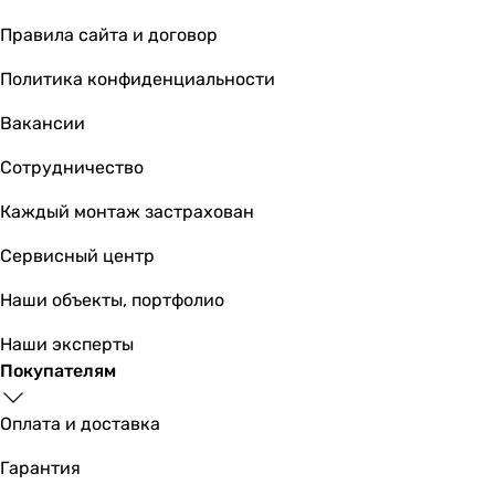
8 кВт
Правила сайта и договор
7.18 кВт
7.1 кВт
Политика конфиденциальности
7.5 кВт
7.2 кВт
Вакансии
7 кВт
Сотрудничество
7.1 кВт
0.9, 7.5, 8.64 кВт
Каждый монтаж застрахован
8.64 кВт
Сервисный центр
Класс энергоэффективности
A
Наши объекты, портфолио
A
A+
Наши эксперты
A
Покупателям
A++
A++
Оплата и доставка
A++
Гарантия
-