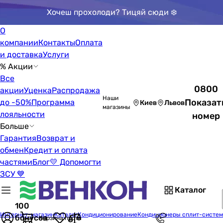
Хочеш прохолоди? Тицяй сюди ❄️
О
компании
Контакты
Оплата
и доставка
Услуги
% Акции
Все
0800
акции
Уценка
Распродажа
Наши
Показат
до -50%
Программа
Киев
Львов
магазины
лояльности
номер
Больше
Гарантия
Возврат и
обмен
Кредит и оплата
частями
Блог
💛 Допомогти
ЗСУ 💙
Каталог
100
Интернет-магазин
Каталог
Кондиционирование
Кондиционеры сплит-систе
бонусов
Корзина пуста