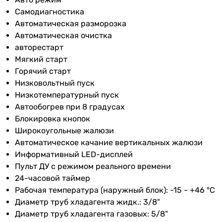
Макс.
43 °C
Тип внутреннего блока
Самодиагностика
температура
настенный
Автоматическая разморозка
на
настенный
Автоматическая очистка
охлаждение
настенный
авторестарт
настенный
Мин.
18 °C
Мягкий старт
настенный
температура
Горячий старт
настенный
на
Низковольтный пуск
настенный
охлаждение
Низкотемпературный пуск
настенный
Автообогрев при 8 градусах
настенный
Макс.
24 °C
Блокировка кнопок
настенный
температура
Широкоугольные жалюзи
настенный
на обогрев
Автоматическое качание вертикальных жалюзи
Маркировка кондиционера
Информативный LED-дисплей
24 тыс. BTU
Режим
стандартный
Пульт ДУ с режимом реального времени
24 тыс. BTU
обогрева
24-часовой таймер
24 тыс. BTU
Рабочая температура (наружный блок): -15 - +46 °С
24 тыс. BTU
Уровень шума
Диаметр труб хладагента жидк.: 3/8"
24 тыс. BTU
Диаметр труб хладагента газовых: 5/8"
24 тыс. BTU
Уровень шума
39 дБ, 51 дБ