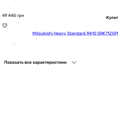
49 445
грн
Купи
Mitsubishi Heavy Standard R410 SRK71Z
79 000
грн
Купить
Показать все характеристики
ARDESTO CoolS
29 999
грн
Ку