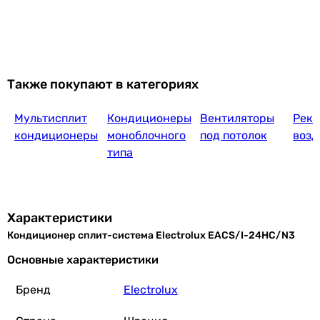
Aerosta
45 892
грн
Также покупают в категориях
Мультисплит
Кондиционеры
Вентиляторы
Реку
Carrier 42QHG024
кондиционеры
моноблочного
под потолок
возд
типа
49 999
грн
Куп
Характеристики
Кондиционер сплит-система Electrolux EACS/I-24HC/N3
Myste
Основные характеристики
Бренд
Electrolux