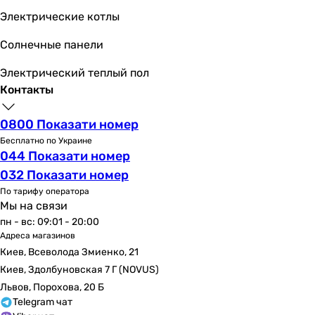
6.9
Электрические котлы
6.9
SCOP
Солнечные панели
-
-
Электрический теплый пол
-
Контакты
3.84
4
0800 Показати номер
5.1
Бесплатно по Украине
044 Показати номер
-
3.9
032 Показати номер
4.6
По тарифу оператора
Мы на связи
5.6
пн - вс: 09:01 - 20:00
5.3
Адреса магазинов
Расход воздуха внутреннего блока
Киев, Всеволода Змиенко, 21
900 м³/час
Киев, Здолбуновская 7 Г (NOVUS)
600, 800, 850, 900, 950, 1000, 1100, 1250 м³/час
Львов, Порохова, 20 Б
1230, 1116, 972, 624 м³/час
Telegram чат
-