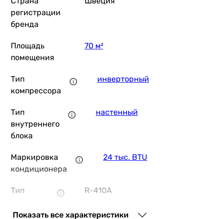
Страна
Швеция
31 149
грн
регистрации
бренда
Daiko Novator Inverter R32 NRSK-H24NVR/N
Площадь
70 м²
помещения
Тип
инверторный
44 036
грн
Купить
компрессора
Тип
настенный
Trosten RPO Inv
внутреннего
блока
Маркировка
24 тыс. BTU
29 999
грн
кондиционера
Ку
Тип
R-410A
LG AI
фреона
Показать все характеристики