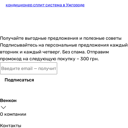
RPO Inverter+
кондиционер сплит система в Ужгороде
-
DualCool Special PC
Мощность и эффективность
Мощность охлаждения
7 кВт
Получайте выгодные предложения и полезные советы
7.1 кВт
Подписывайтесь на персональные предложения каждый
7.1 кВт
вторник и каждый четверг. Без спама. Отправим
7.03 кВт
промокод на следующую покупку – 300 грн.
7 кВт
7.04 кВт
7.05 кВт
Подписаться
6 кВт
7 кВт
0.9, 6.6, 7.42 кВт
Венкон
7.42 кВт
Мощность обогрева
О компании
7.7 кВт
7.8 кВт
Контакты