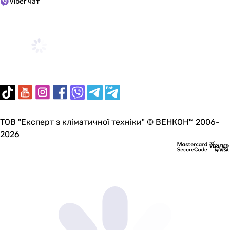
Viber чат
1100 м³/час
480, 1090 м³/час
750 м³/час
1200 м³/час
1000 м³/час
876 м³/час
480, 1098 м³/час
Потребляемая номинальная мощность
1.98 кВт
2.03 кВт
ТОВ "Експерт з кліматичної техніки" © ВЕНКОН™ 2006-
2.05, 2.06 кВт
2026
2.13, 2.19 кВт
2.15, 2.23 кВт
2.5 кВт
1.9, 2.22 кВт
1.94, 2.12 кВт
1.9, 2 кВт
0.21, 2.164, 2.238 кВт
2.16, 2.23 кВт