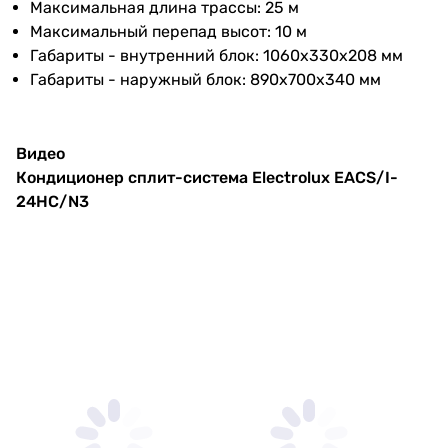
Максимальная длина трассы: 25 м
24 тыс. BTU
внут. блока
Максимальный перепад высот: 10 м
24 тыс. BTU
Габариты - внутренний блок: 1060x330x208 мм
Уровень шума
54 дБ
24 тыс. BTU
Габариты - наружный блок: 890x700x340 мм
нар. блока
24 тыс. BTU
24 тыс. BTU
Функциональность
Дополнительно
Видео
-
Кондиционер сплит-система Electrolux EACS/I-
Функции
таймер 24 часа
,
ночной режим
-
24HC/N3
работы
,
самоочистка
-
-
Дополнительные
автоматический режим,
-
функции
защита от замерзания
тихий кондиционер
-
Монтаж
-
тихий кондиционер
Диаметр труб
9 мм, 6 мм
тихий кондиционер
(жидкость / газ)
тихий кондиционер
Тип фреона
Максимальная
25 м