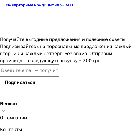
внутреннего
Инверторные кондиционеры AUX
Китай
блока
Китай
Китай
Высота
300 мм
Китай
внутреннего
Китай
блока
Получайте выгодные предложения и полезные советы
Китай
Подписывайтесь на персональные предложения каждый
Китай
Глубина
220 мм
вторник и каждый четверг. Без спама. Отправим
Китай
внутреннего
промокод на следующую покупку – 300 грн.
Китай
блока
Китай
Вес
12 кг
Китай
Подписаться
внутреннего
Комплектация
блока
-
-
Венкон
Цвет
белый
внутренний блок кондиционера, наружный блок кондици
внутренний блок, пульт ДУ, наружный блок
О компании
Внешний блок
-
внутренний блок, инструкция, наружный блок, пульт ДУ
Контакты
Ширина
800 мм