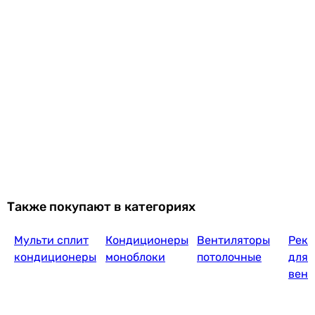
Midea PenroseAir Black MSXT-18HRFN8-BL
53 910
грн
Купить
M
25 999
грн
Также покупают в категориях
Мульти сплит
Кондиционеры
Вентиляторы
Реку
Cooper&Hunter Ve
кондиционеры
моноблоки
потолочные
для
вент