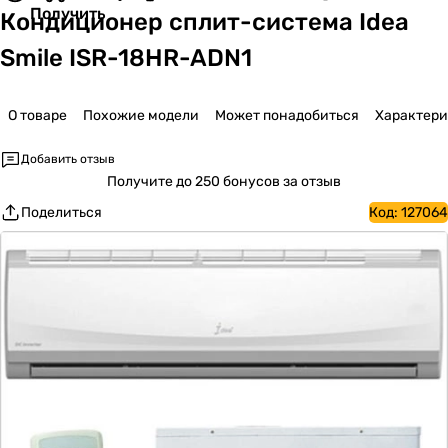
Получить
Кондиционер сплит-система Idea
Smile ISR-18HR-ADN1
О товаре
Похожие модели
Может понадобиться
Характер
Добавить отзыв
Получите
до 250 бонусов за отзыв
Поделиться
Код:
127064