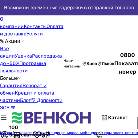
Возможны временные задержки с отправкой товаров
О
компании
Контакты
Оплата
и доставка
Услуги
% Акции
Все
0800
акции
Уценка
Распродажа
Наши
Показат
до -50%
Программа
Киев
Львов
магазины
лояльности
номер
Больше
Гарантия
Возврат и
обмен
Кредит и оплата
частями
Блог
💛 Допомогти
ЗСУ 💙
Каталог
100
Интернет-магазин
Каталог
Кондиционирование
Кондиционеры сплит-систе
бонусов
Корзина пуста