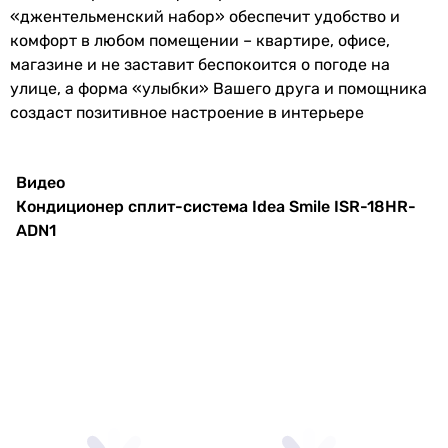
Класс
A
«джентельменский набор» обеспечит удобство и
Основные характеристики
энергоэффективности
комфорт в любом помещении – квартире, офисе,
Площадь помещения
магазине и не заставит беспокоится о погоде на
55 м²
EER
2.9
улице, а форма «улыбки» Вашего друга и помощника
55 м²
создаст позитивное настроение в интерьере
55 м²
COP
3.4
50 м²
60 м²
Видео
Расход воздуха
900 м³/час
50 м²
Кондиционер сплит-система Idea Smile ISR-18HR-
внутреннего
50 м²
ADN1
блока
55 м²
55 м²
Потребляемая
1.7 кВт, 1.75 кВт
50 м²
номинальная
50 м²
мощность
Тип компрессора
инверторный
Электропитание
инверторный
инверторный
Электропитание
230 В
инверторный