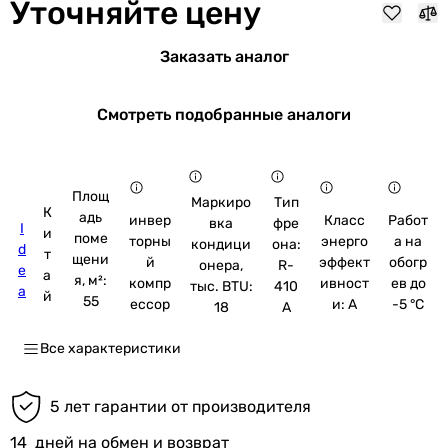
Уточняйте цену
Заказать аналог
Смотреть подобранные аналоги
Площ
Маркиро
Тип
К
адь
инвер
Класс
Работ
вка
фре
I
и
поме
торны
энерго
а на
кондици
она:
d
т
щени
й
эффект
обогр
онера,
R-
e
а
я, м²:
компр
ивност
ев до
тыс. BTU:
410
a
й
55
ессор
и: A
-5 °C
18
A
Все характеристики
5 лет гарантии от производителя
14
дней на обмен и возврат