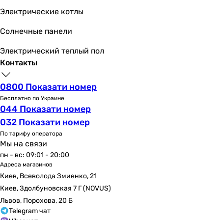
A++
Электрические котлы
A++
A+++
Солнечные панели
A++
Электрический теплый пол
A++
Контакты
A++
A++
0800 Показати номер
A++
Бесплатно по Украине
A++
044 Показати номер
A++
032 Показати номер
EER
По тарифу оператора
2.9
Мы на связи
3.4
пн - вс: 09:01 - 20:00
-
Адреса магазинов
3.3
Киев, Всеволода Змиенко, 21
-
Киев, Здолбуновская 7 Г (NOVUS)
-
Львов, Порохова, 20 Б
3.21
Telegram чат