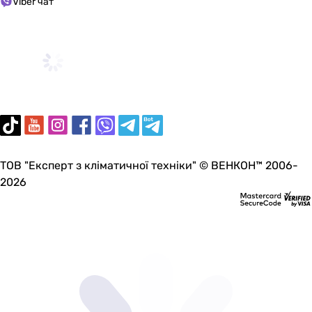
3.25
Viber чат
-
-
-
COP
3.4
3.35
-
3.31
-
ТОВ "Експерт з кліматичної техніки" © ВЕНКОН™ 2006-
-
2026
3.56
3.77
-
-
-
SEER
-
7