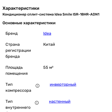
37 799
грн
К
Характеристики
Кондиционер сплит-система Idea Smile ISR-18HR-ADN1
Samsung Basic SmartTh
Основные характеристики
Бренд
Idea
Страна
Китай
36 999
грн
Купи
регистрации
бренда
TCL BreezeIN 1.0 TAC-18CHSD/TPH
Площадь
55 м²
помещения
Тип
инверторный
36 499
грн
Купить
компрессора
Тип
настенный
Nordis Altair Plus ND
внутреннего