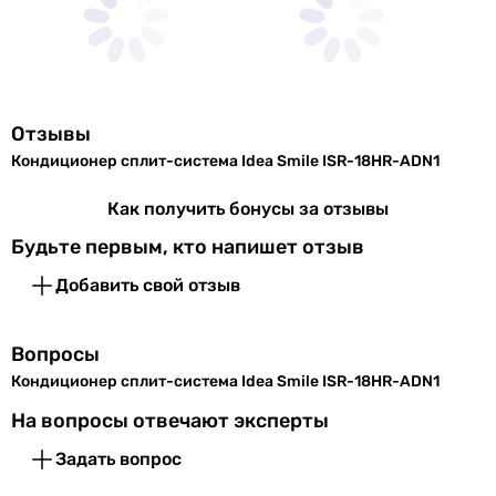
инверторный
Режимы работы и температуры
инверторный
инверторный
Режим
охлаждение и обогрев
,
инверторный
работы
осушение
инверторный
Отзывы
инверторный
Мин.
-5 °C
Кондиционер сплит-система Idea Smile ISR-18HR-ADN1
инверторный
температура
на обогрев
Тип внутреннего блока
Как получить бонусы за отзывы
настенный
Будьте первым, кто напишет отзыв
Макс.
43 °C
настенный
температура
настенный
Добавить свой отзыв
на
настенный
охлаждение
настенный
Вопросы
настенный
Мин.
16 °C
Кондиционер сплит-система Idea Smile ISR-18HR-ADN1
настенный
температура
настенный
На вопросы отвечают эксперты
на
настенный
охлаждение
Задать вопрос
настенный
настенный