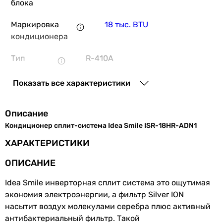
блока
Маркировка
18 тыс. BTU
41 830
грн
кондиционера
Куп
Тип
R-410A
NC Clima Manchester 2,0 NCI18EHMI
фреона
Показать все характеристики
Производство
Китай
Описание
Серия
Smile
37 999
грн
Купить
Кондиционер сплит-система Idea Smile ISR-18HR-ADN1
Мощность и эффективность
ХАРАКТЕРИСТИКИ
Romstal Ecovent 5
Мощность
5.5 кВт
ОПИСАНИЕ
охлаждения
Idea Smile инверторная сплит система это ощутимая
Мощность
6.3 кВт
экономия электроэнергии, а фильтр Silver ION
44 305
грн
К
обогрева
насытит воздух молекулами серебра плюс активный
антибактериальный фильтр. Такой