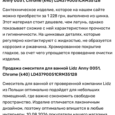
Anny 0051, Chrome (k40) LD43790051CRM35128
Chrome (k40) LD43790051CRM35128 носят ознакомительный
характер и могут изменяться производителем без
Сантехническое изделие, которое на нашем сайте
уведомления. Магазин не несет ответственности за
можно приобрести за 1 228 грн, выполнено из цинка.
изменения, внесенные производителем.
Этот материал стоит дешевле, чем латунь, однако
показывает схожие с ней характеристики прочности
и гигиеничности. На цинковых деталях, которые
регулярно контактируют с жидкостью, не образуется
коррозия и ржавчина. Хромированное покрытие
гладкое, за счет чего упрощается проведение очистки
изделия.
Продажа смесителя для ванной Lidz Anny 0051,
Chrome (k40) LD43790051CRM35128
Смеситель для ванной от проверенной компании Lidz
из Польши оптимально подойдет для небольших
помещений, где важно сэкономить свободное
пространство. Изделие отличается лаконичным
дизайном, поэтому оптимально впишется в любые
интерьеры. 10.08.2026 покупатели нашего магазина