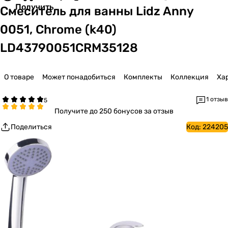
Получить
Смеситель для ванны Lidz Anny
0051, Chrome (k40)
LD43790051CRM35128
О товаре
Может понадобиться
Комплекты
Коллекция
Ха
1 отзыв
Получите
до 250 бонусов за отзыв
Поделиться
Код:
224205