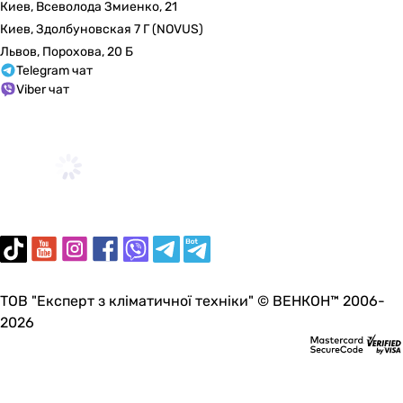
однорычажный
Киев, Всеволода Змиенко, 21
однорычажный
Киев, Здолбуновская 7 Г (NOVUS)
двухвентильный
Львов, Порохова, 20 Б
двухвентильный
Telegram чат
Viber чат
двухвентильный
однорычажный
однорычажный
Тип излива
поворотный
поворотный
поворотный
поворотный
поворотный
поворотный
ТОВ "Експерт з кліматичної техніки" © ВЕНКОН™ 2006-
поворотный
2026
поворотный
поворотный
поворотный
поворотный