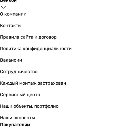
Венкон
Lidz Lamb 140 LD
О компании
Контакты
1 107
грн
Купи
Правила сайта и договор
Политика конфиденциальности
F
Вакансии
Сотрудничество
2 322
грн
Каждый монтаж застрахован
Сервисный центр
Kroner KRP Konstante-
Наши объекты, портфолио
Наши эксперты
Покупателям
2 162
грн
Купить