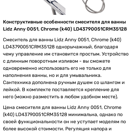
Комплектация
крепления, держатель для
изделия
душа
Конструктивные особенности смесителя для ванны
Физические характеристики
Lidz Anny 0051, Chrome (k40) LD43790051CRM35128
Цвет
хром
Смеситель для ванны Lidz Anny 0051, Chrome (k40)
LD43790051CRM35128 однорычажный, благодаря
Длина излива
320 мм
чему управление им становится простым. Устройство
с длинным поворотным изливом - вы сможете
Вес
1.59 кг
одновременно использовать его не только для
наполнения ванны, но и для умывальника.
Ширина
215 мм
Сантехника дополнена ручным душем со шлангом и
лейкой. В комплекте поставляется крепление для
Глубина
400 мм
него (можно разместить в любом удобном месте).
Высота
155 мм
Цена смесителя для ванны Lidz Anny 0051, Chrome
(k40) LD43790051CRM35128 минимальна, однако по
Габариты в упаковке
своей функциональности он не уступает моделям по
более высокой стоимости. Регуляция напора и
Ширина в
350 мм