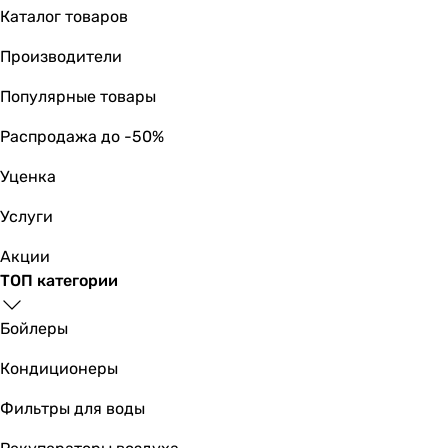
смеситель
Каталог товаров
смеситель
Производители
смеситель
смеситель
Популярные товары
смеситель
смеситель
Распродажа до -50%
смеситель
Уценка
смеситель
Тип поверхности
Услуги
глянцевая
глянцевая
Акции
глянцевая
ТОП категории
глянцевая
глянцевая
Бойлеры
глянцевая
Кондиционеры
глянцевая
глянцевая
Фильтры для воды
глянцевая
глянцевая