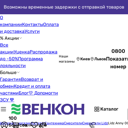
Возможны временные задержки с отправкой товаров
О
компании
Контакты
Оплата
и доставка
Услуги
% Акции
Все
0800
акции
Уценка
Распродажа
Наши
Показат
до -50%
Программа
Киев
Львов
магазины
лояльности
номер
Больше
Гарантия
Возврат и
обмен
Кредит и оплата
частями
Блог
💛 Допомогти
ЗСУ 💙
Каталог
100
Интернет-магазин
Каталог
Сантехника
Смесители
Смесители Lidz
Lidz Anny 
бонусов
Корзина пуста