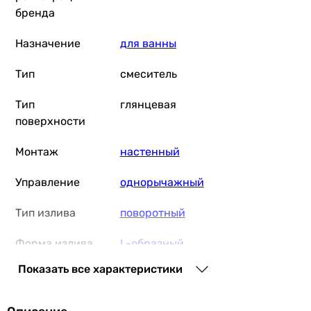
бренда
Назначение
для ванны
Тип
смеситель
Тип
глянцевая
поверхности
Монтаж
настенный
Управление
однорычажный
Тип излива
поворотный
Форма излива
L-образный
Показать все характеристики
Оснащение
аэратор
Особенности
картриджный смеситель