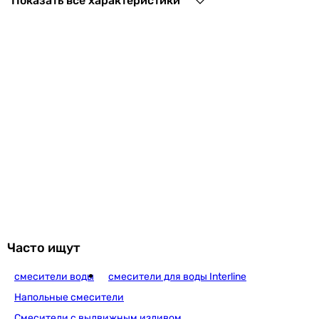
Показать все характеристики
Lidz Nicole 005 LD
1 192
грн
Купит
Lidz Tani 009 настенный (k40) LDTAN009C
1 218
грн
Купить
Часто ищут
смесители воды
смесители для воды Interline
Lidz Gloria 005 LD
Напольные смесители
Смесители с выдвижным изливом