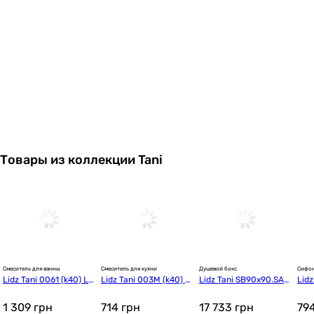
Товары из коллекции Tani
Смеситель для ванны
Смеситель для кухни
Душевой бокс
Сифо
Lidz Tani 0061 (k40) LD
Lidz Tani 003M (k40) L
Lidz Tani SB90x90.SAT.
Lidz
TAN0061CRM44963 Ch
DTAN003MCRM44969
LOW.GR (LTSB9090SAT
DTA
rome
 Chrome
LOWGR)
1 309
грн
714
грн
17 733
грн
79