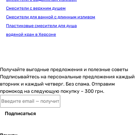
Смесители с верхним душем
1 181
грн
Купи
Смесители для ванной с длинным изливом
Пластиковые смесители для душа
Lidz Lamb 143 LD
водяной кран в Херсоне
1 107
грн
Купи
Получайте выгодные предложения и полезные советы
Подписывайтесь на персональные предложения каждый
вторник и каждый четверг. Без спама. Отправим
Lidz Lamb 1401 LDL
промокод на следующую покупку – 300 грн.
Подписаться
1 150
грн
Купит