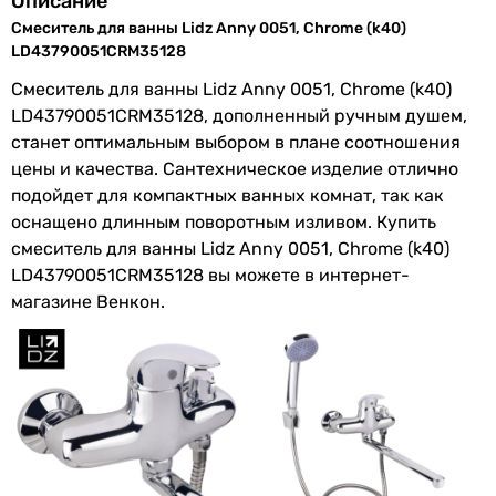
Описание
смесителя
Смеситель для ванны Lidz Anny 0051, Chrome (k40)
LD43790051CRM35128
Дополнительные
душевой шланг
Смеситель для ванны Lidz Anny 0051, Chrome (k40)
особенности
LD43790051CRM35128, дополненный ручным душем,
Подключение
к водопроводу
станет оптимальным выбором в плане соотношения
цены и качества. Сантехническое изделие отлично
Размер
40 мм
подойдет для компактных ванных комнат, так как
картриджа
оснащено длинным поворотным изливом. Купить
смесителя
смеситель для ванны Lidz Anny 0051, Chrome (k40)
LD43790051CRM35128 вы можете в интернет-
Материал
цинк
магазине Венкон.
Производство
Польша
Диаметр
1/2 ″
подключения
Коллекции
Tani