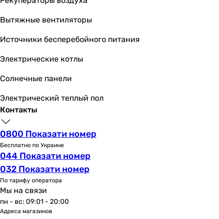
Рекуператоры воздуха
глянцевая
Вытяжные вентиляторы
Монтаж
настенный
Источники бесперебойного питания
настенный
настенный
Электрические котлы
настенный
Солнечные панели
настенный
настенный
Электрический теплый пол
настенный
Контакты
настенный
настенный
0800 Показати номер
настенный
Бесплатно по Украине
настенный
044 Показати номер
Управление
032 Показати номер
однорычажный
По тарифу оператора
однорычажный
Мы на связи
однорычажный
пн - вс: 09:01 - 20:00
однорычажный
Адреса магазинов