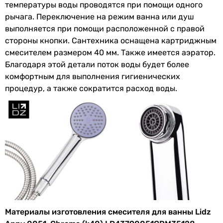
температуры воды проводятся при помощи одного
упаковке
рычага. Переключение на режим ванна или душ
выполняется при помощи расположенной с правой
Высота в
105 мм
стороны кнопки. Сантехника оснащена картриджным
упаковке
смесителем размером 40 мм. Также имеется аэратор.
Благодаря этой детали поток воды будет более
Глубина в
145 мм
комфортным для выполнения гигиенических
упаковке
процедур, а также сократится расход воды.
Вес в упаковке
1.94 кг
Гарантия
Гарантия
36 мес.
Увидели ошибку в описании или характеристиках?
Сообщите нам об этом!
Сообщить об ошибке
Материалы изготовления смесителя для ванны Lidz
Характеристики, комплектация и фотографии Lidz Anny 0051,