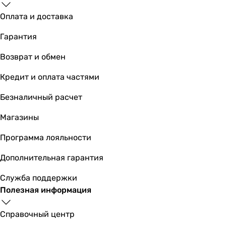
Оплата и доставка
Основные характеристики
Гарантия
Назначение
для ванны
Возврат и обмен
для ванны
для ванны
Кредит и оплата частями
для ванны
Безналичный расчет
для ванны
для ванны
Магазины
для ванны
для ванны
Программа лояльности
для ванны
Дополнительная гарантия
для ванны
для ванны
Служба поддержки
Тип
Полезная информация
смеситель
смеситель
Справочный центр
смеситель