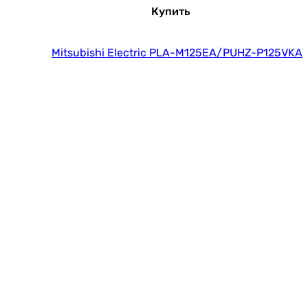
Купить
Mitsubishi Electric PLA-M125EA/PUHZ-P125VKA
Купить
Mitsubishi Electric PLA-M125EA/PUHZ-P125YKA
Купить
Mitsubishi Electric PLA-M50EA/PUHZ-ZRP50VKA