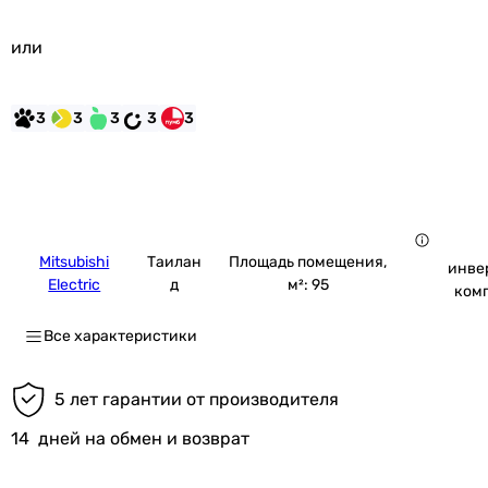
или
3
3
3
3
3
Mitsubishi
Таилан
Площадь помещения,
инве
Electric
д
м²: 95
ком
Все характеристики
5 лет гарантии от производителя
14
дней на обмен и возврат