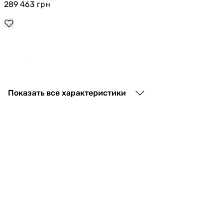
289 463
грн
230 796
грн
Показать все характеристики
258 086
грн