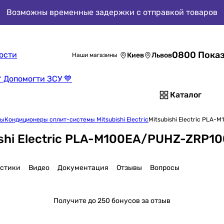
Возможны временные задержки с отправкой товаров
0800 Показ
ости
Киев
Львов
Наши магазины
 Допомогти ЗСУ 💙
Каталог
мы
Кондиционеры сплит-системы Mitsubishi Electric
Mitsubishi Electric PLA
shi Electric PLA-M100EA/PUHZ-ZRP1
истики
Видео
Документация
Отзывы
Вопросы
Получите
до 250 бонусов за отзыв