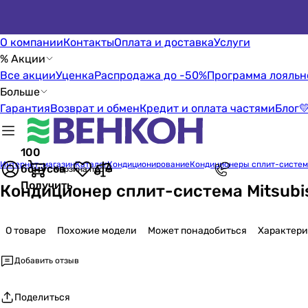
О компании
Контакты
Оплата и доставка
Услуги
% Акции
Все акции
Уценка
Распродажа до -50%
Программа лояльн
Больше
Гарантия
Возврат и обмен
Кредит и оплата частями
Блог

100
Интернет-магазин
Каталог
Кондиционирование
Кондиционеры сплит-систе
бонусов
Корзина пуста
Получить
Кондиционер сплит-система Mitsubi
О товаре
Похожие модели
Может понадобиться
Характер
Добавить отзыв
Поделиться