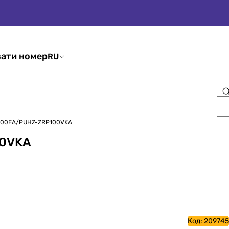
ати номер
RU
-M100EA/PUHZ-ZRP100VKA
00VKA
Код:
209745