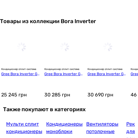
Товары из коллекции Bora Inverter
63 543
грн
Hoapp Li
Кондиционер сплит-система
Кондиционер сплит-система
Кондиционер сплит-система
Конди
Gree Bora Inverter GW
Gree Bora Inverter GW
Gree Bora Inverter GW
Gre
39 556
грн
H07AAB-K3DNA5A/A4
H09AAB-K3DNA5A/A4
H12AAB-K3DNA5A/A4A
H18
A
A
25 245
грн
30 285
грн
30 690
грн
46
Gree Pular D
Также покупают в категориях
Мульти сплит
Кондиционеры
Вентиляторы
Реку
42 253
грн
кондиционеры
моноблоки
потолочные
для