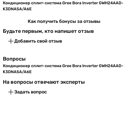
Электропитание
Кондиционер сплит-система Gree Bora Inverter GWH24AAD-
настенный
K3DNA5A/A6E
настенный
Электропитание
230 В
настенный
Как получить бонусы за отзывы
настенный
Режимы работы и температуры
Будьте первым, кто напишет отзыв
настенный
настенный
Режим
Добавить свой отзыв
охлаждение и обогрев
,
настенный
работы
осушение
настенный
Вопросы
настенный
Мин.
-15 °C
настенный
Кондиционер сплит-система Gree Bora Inverter GWH24AAD-
температура
K3DNA5A/A6E
Маркировка кондиционера
на обогрев
24 тыс. BTU
На вопросы отвечают эксперты
Макс.
43 °C
24 тыс. BTU
Задать вопрос
температура
24 тыс. BTU
на
24 тыс. BTU
охлаждение
24 тыс. BTU
18 тыс. BTU
Мин.
-15 °C
18 тыс. BTU
температура