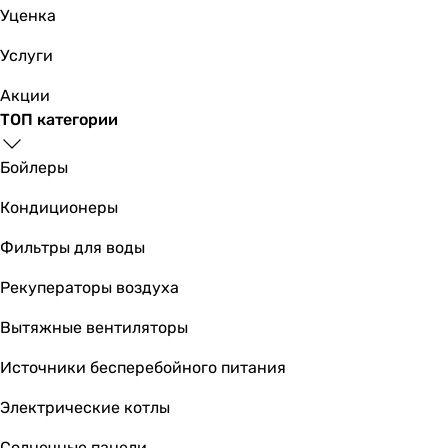
A++
Уценка
A++
A+
Услуги
A
Акции
A++
ТОП категории
A++
A++
Бойлеры
A++
EER
Кондиционеры
3.08
Фильтры для воды
3.5
3
Рекуператоры воздуха
3.34
3.02
Вытяжные вентиляторы
3.25
Источники бесперебойного питания
3.53
3.42
Электрические котлы
-
-
Солнечные панели