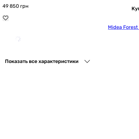
49 850
грн
Ку
Midea Fores
44 820
грн
Показать все характеристики
TCL BreezeIN 1.0 TAC-24C
46 799
грн
К
GCHV Future I