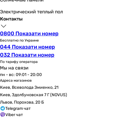
-
Электрический теплый пол
COP
Контакты
3.26
3.47
0800 Показати номер
3.21
Бесплатно по Украине
3.79
044 Показати номер
3.15
032 Показати номер
3.74
По тарифу оператора
4.02
Мы на связи
3.53
пн - вс: 09:01 - 20:00
-
Адреса магазинов
-
Киев, Всеволода Змиенко, 21
-
Киев, Здолбуновская 7 Г (NOVUS)
SEER
Львов, Порохова, 20 Б
-
Telegram чат
6.1
Viber чат
6.7
6.5