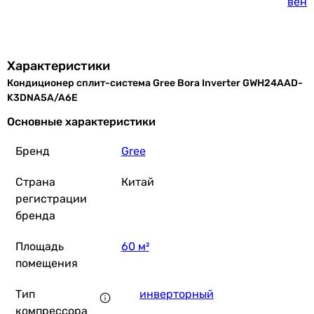
вент
Mitsubishi Heavy Standard
Характеристики
Кондиционер сплит-система Gree Bora Inverter GWH24AAD-
96 500
грн
Ку
K3DNA5A/A6E
Основные характеристики
To
Бренд
Gree
Страна
Китай
регистрации
42 699
грн
бренда
Площадь
60 м²
TCL Ocarina BreezeIN TAC-24CHSD/TPH11IHB 
помещения
Тип
инверторный
компрессора