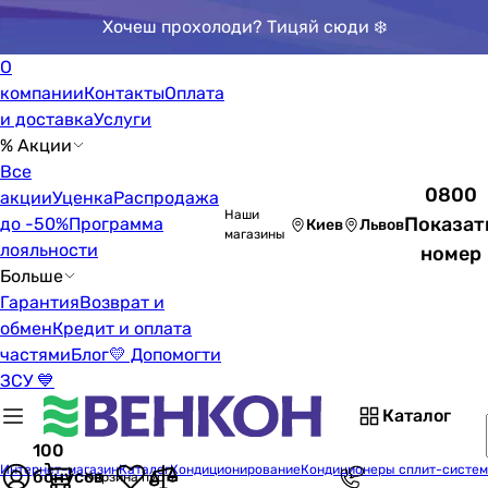
Хочеш прохолоди? Тицяй сюди ❄️
О
компании
Контакты
Оплата
и доставка
Услуги
% Акции
Все
0800
акции
Уценка
Распродажа
Наши
Показат
до -50%
Программа
Киев
Львов
магазины
лояльности
номер
Больше
Гарантия
Возврат и
обмен
Кредит и оплата
частями
Блог
💛 Допомогти
ЗСУ 💙
Каталог
100
Интернет-магазин
Каталог
Кондиционирование
Кондиционеры сплит-систе
бонусов
Корзина пуста