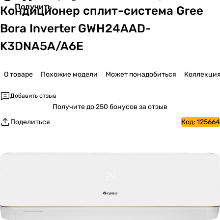
Получить
Кондиционер сплит-система Gree
Bora Inverter GWH24AAD-
K3DNA5A/A6E
О товаре
Похожие модели
Может понадобиться
Коллекци
Добавить отзыв
Получите
до 250 бонусов за отзыв
Поделиться
Код:
125664