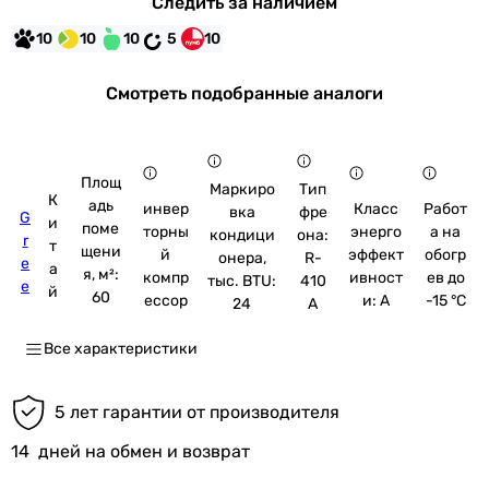
Следить за наличием
10
10
10
5
10
Смотреть подобранные аналоги
Площ
Маркиро
Тип
К
адь
инвер
Класс
Работ
вка
фре
G
и
поме
торны
энерго
а на
кондици
она:
r
т
щени
й
эффект
обогр
онера,
R-
e
а
я, м²:
компр
ивност
ев до
тыс. BTU:
410
e
й
60
ессор
и: A
-15 °C
24
A
Все характеристики
5 лет гарантии от производителя
14
дней на обмен и возврат