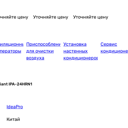
N1 Ion
9HRN1 Ion
HRN1 Ion
очняйте цену
Уточняйте цену
Уточняйте цену
тиляционные
Приспособления
Установка
Сервис
ператоры
для очистки
настенных
кондиционе
воздуха
кондиционеров
liant IPA-24HRN1
IdeaPro
Китай