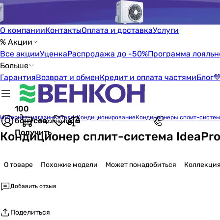
О компании
Контакты
Оплата и доставка
Услуги
% Акции
Все акции
Уценка
Распродажа до -50%
Программа лояльн
Больше
Гарантия
Возврат и обмен
Кредит и оплата частями
Блог

100
Интернет-магазин
Каталог
Кондиционирование
Кондиционеры сплит-систе
бонусов
Корзина пуста
Получить
Кондиционер сплит-система IdeaPro 
О товаре
Похожие модели
Может понадобиться
Коллекци
Добавить отзыв
Поделиться