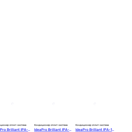
ционер сплит-система
Кондиционер сплит-система
Кондиционер сплит-система
Pro Brilliant IPA-0
IdeaPro Brilliant IPA-0
IdeaPro Brilliant IPA-12