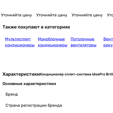
HRN1
0HRN1
6HRN1
7HR
Уточняйте цену
Уточняйте цену
Уточняйте цену
Ут
Также покупают в категориях
Мультисплит
Моноблочные
Потолочные
Вен
32 299
грн
кондиционеры
кондиционеры
вентиляторы
реку
Характеристики
Кондиционер сплит-система IdeaPro Bril
32 299
Основные характеристики
грн
Бренд
Страна регистрации бренда