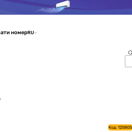
ати номер
RU
ы
Код:
125805