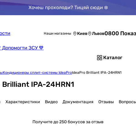
Хочеш прохолоди? Тицяй сюди ❄️
0800 Показ
ости
Киев
Львов
Наши магазины
 Допомогти ЗСУ 💙
Каталог
мы
Кондиционеры сплит-системы IdeaPro
IdeaPro Brilliant IPA-24HRN1
Brilliant IPA-24HRN1
я
Характеристики
Видео
Документация
Отзывы
Вопрос
Получите
до 250 бонусов за отзыв