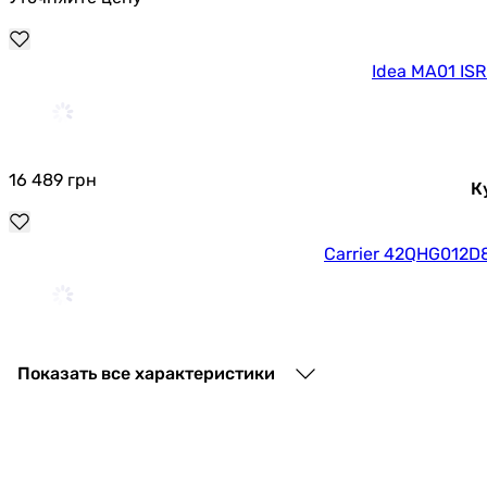
Idea MA01 IS
16 489
грн
К
Carrier 42QHG012
24 999
грн
Куп
Показать все характеристики
LG Inverter