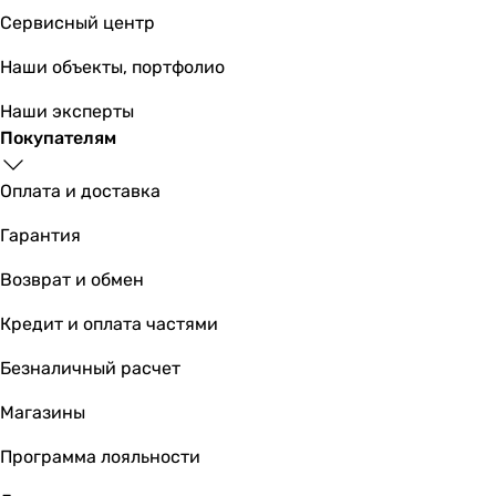
A
Сервисный центр
A+++
Наши объекты, портфолио
A++
A++
Наши эксперты
A++
Покупателям
A++
A++
Оплата и доставка
EER
3.38
Гарантия
3.21
Возврат и обмен
3.25
3.25
Кредит и оплата частями
3.22
3.93
Безналичный расчет
3.43
Магазины
3.23
3.24
Программа лояльности
-