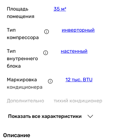
Площадь
35 м²
помещения
Hisense Mini Apple Pie W
Тип
инверторный
компрессора
Тип
настенный
35 690
грн
Купить
внутреннего
блока
Bosch Climate CL3000i 
Маркировка
12 тыс. BTU
кондиционера
Дополнительно
тихий кондиционер
22 989
грн
Купит
Тип
R-410A
Показать все характеристики
фреона
Основные характеристики
Площадь помещения
Описание
Производство
Таиланд
35 м²