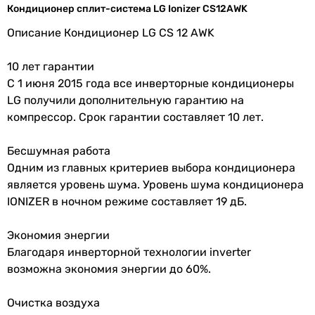
Кондиционер сплит-система LG Ionizer CS12AWK
35 м²
Серия
Ionizer
35 м²
Описание Кондиционер LG CS 12 AWK
35 м²
Мощность и эффективность
35 м²
10 лет гарантии
35 м²
С 1 июня 2015 года все инверторные кондиционеры
Мощность
3.68 кВт
35 м²
LG получили дополнительную гарантию на
охлаждения
35 м²
компрессор. Срок гарантии составляет 10 лет.
35 м²
Мощность
3.8 кВт
35 м²
Бесшумная работа
обогрева
35 м²
Одним из главных критериев выбора кондиционера
Класс
A
является уровень шума. Уровень шума кондиционера
Тип компрессора
энергоэффективности
IONIZER в ночном режиме составляет 19 дБ.
инверторный
инверторный
EER
3.38
Экономия энергии
инверторный
Благодаря инверторной технологии inverter
инверторный
возможна экономия энергии до 60%.
COP
3.92
инверторный
инверторный
Очистка воздуха
инверторный
Расход воздуха
600 м³/час