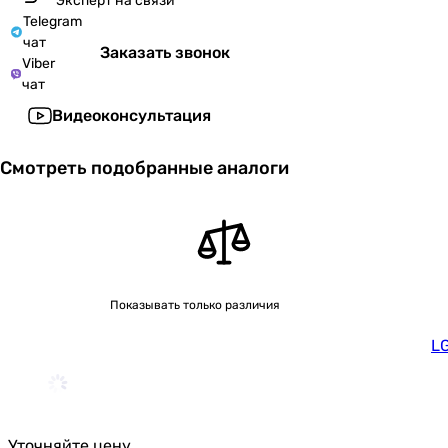
Эксперт на связи
Telegram
чат
Заказать звонок
Viber
чат
Видеоконсультация
Смотреть подобранные аналоги
Показывать только различия
LG
Уточняйте цену