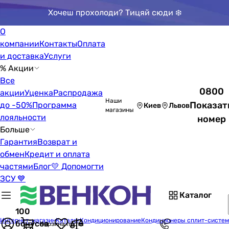
Хочеш прохолоди? Тицяй сюди ❄️
О
компании
Контакты
Оплата
и доставка
Услуги
% Акции
Все
0800
акции
Уценка
Распродажа
Наши
Показат
до -50%
Программа
Киев
Львов
магазины
лояльности
номер
Больше
Гарантия
Возврат и
обмен
Кредит и оплата
частями
Блог
💛 Допомогти
ЗСУ 💙
Каталог
100
Интернет-магазин
Каталог
Кондиционирование
Кондиционеры сплит-систе
бонусов
Корзина пуста