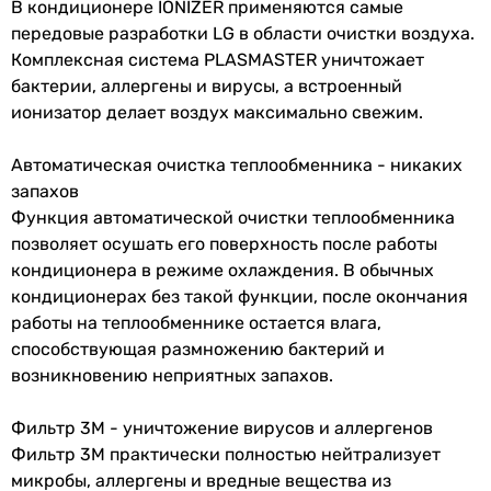
В кондиционере IONIZER применяются самые
инверторный
внутреннего
передовые разработки LG в области очистки воздуха.
инверторный
блока
Комплексная система PLASMASTER уничтожает
инверторный
бактерии, аллергены и вирусы, а встроенный
Потребляемая
1.09 кВт
инверторный
ионизатор делает воздух максимально свежим.
номинальная
Тип внутреннего блока
мощность
настенный
Автоматическая очистка теплообменника - никаких
настенный
запахов
Электропитание
настенный
Функция автоматической очистки теплообменника
настенный
Электропитание
230 В
позволяет осушать его поверхность после работы
настенный
кондиционера в режиме охлаждения. В обычных
настенный
Номинальная
4,94 А
кондиционерах без такой функции, после окончания
настенный
сила тока
работы на теплообменнике остается влага,
настенный
способствующая размножению бактерий и
настенный
Режимы работы и температуры
возникновению неприятных запахов.
настенный
настенный
Режим
охлаждение и обогрев
,
Фильтр 3М - уничтожение вирусов и аллергенов
Маркировка кондиционера
работы
осушение, вентиляция
Фильтр 3М практически полностью нейтрализует
12 тыс. BTU
микробы, аллергены и вредные вещества из