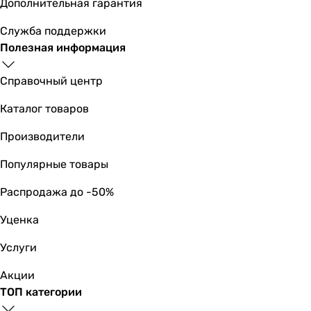
-
Дополнительная гарантия
COP
Служба поддержки
3.92
Полезная информация
3.61
3.71
Справочный центр
3.71
3.62
Каталог товаров
4.35
Производители
3.88
3.71
Популярные товары
3.81
-
Распродажа до -50%
-
Уценка
SEER
-
Услуги
-
7
Акции
6.1
ТОП категории
-