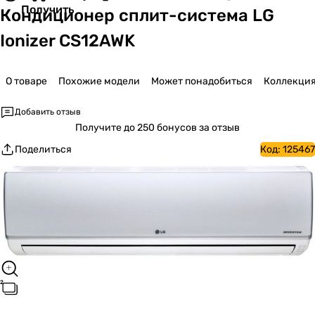
Получить
Кондиционер сплит-система LG
Ionizer CS12AWK
О товаре
Похожие модели
Может понадобиться
Коллекци
Добавить отзыв
Получите
до 250 бонусов за отзыв
Поделиться
Код:
125467