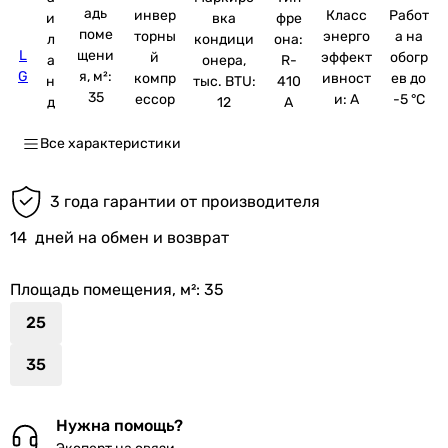
адь
инвер
Класс
Работ
и
вка
фре
поме
торны
энерго
а на
л
кондици
она:
L
щени
й
эффект
обогр
а
онера,
R-
G
я, м²:
компр
ивност
ев до
н
тыс. BTU:
410
35
ессор
и: A
-5 °C
д
12
A
Все характеристики
3 года гарантии от производителя
14
дней на обмен и возврат
Площадь помещения, м²
: 35
25
35
Нужна помощь?