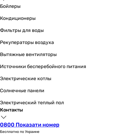
8.5
Бойлеры
-
Кондиционеры
6.1
6.6
Фильтры для воды
6.1
7
Рекуператоры воздуха
SCOP
Вытяжные вентиляторы
-
-
Источники бесперебойного питания
5.5
4
Электрические котлы
-
Солнечные панели
4.35
-
Электрический теплый пол
4
Контакты
4.9
4
0800 Показати номер
4.2
Бесплатно по Украине