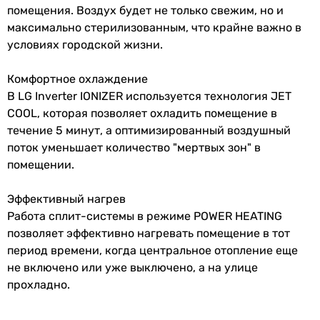
Мин.
-5 °C
12 тыс. BTU
помещения. Воздух будет не только свежим, но и
температура
12 тыс. BTU
максимально стерилизованным, что крайне важно в
на обогрев
12 тыс. BTU
условиях городской жизни.
12 тыс. BTU
Макс.
48 °C
12 тыс. BTU
Комфортное охлаждение
температура
12 тыс. BTU
В LG Inverter IONIZER используется технология JET
на
12 тыс. BTU
COOL, которая позволяет охладить помещение в
охлаждение
12 тыс. BTU
течение 5 минут, а оптимизированный воздушный
12 тыс. BTU
поток уменьшает количество "мертвых зон" в
Мин.
18 °C
12 тыс. BTU
помещении.
температура
Дополнительно
на
тихий кондиционер
Эффективный нагрев
охлаждение
тихий кондиционер
Работа сплит-системы в режиме POWER HEATING
тихий кондиционер
Макс.
24 °C
позволяет эффективно нагревать помещение в тот
-
температура
период времени, когда центральное отопление еще
тихий кондиционер
на обогрев
не включено или уже выключено, а на улице
тихий кондиционер
прохладно.
-
Режим
стандартный
тихий кондиционер
обогрева