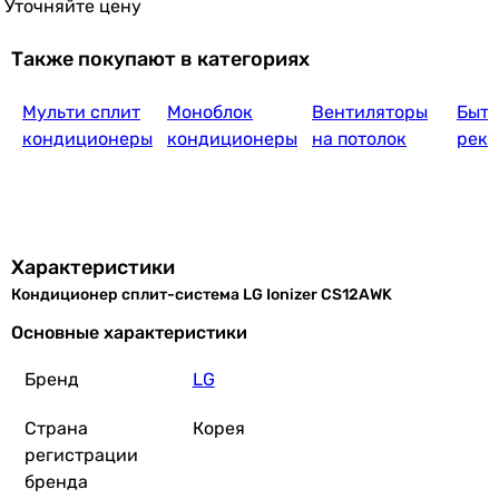
Уточняйте цену
Samsung Basic
Также покупают в категориях
Мульти сплит
Моноблок
Вентиляторы
Быт
20 999
грн
Ку
кондиционеры
кондиционеры
на потолок
реку
Candy Pura CY-12RAIN
Характеристики
Кондиционер сплит-система LG Ionizer CS12AWK
18 999
грн
Купит
Основные характеристики
Бренд
LG
LG ArtC
Страна
Корея
регистрации
бренда
42 499
грн