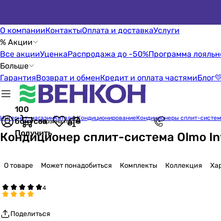
О компании
Контакты
Оплата и доставка
Услуги
% Акции
Все акции
Уценка
Распродажа до -50%
Программа лояльн
Больше
Гарантия
Возврат и обмен
Кредит и оплата частями
Блог

100
Интернет-магазин
Каталог
Кондиционирование
Кондиционеры сплит-систе
бонусов
Корзина пуста
Получить
Кондиционер сплит-система Olmo In
О товаре
Может понадобиться
Комплекты
Коллекция
Ха
Поделиться