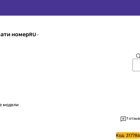
ати номер
RU
е модели
1 отзыв
Код:
317786