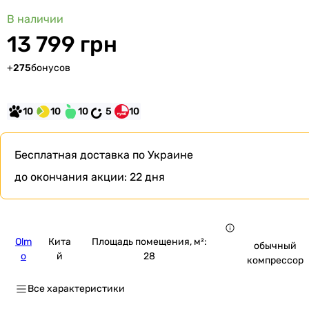
В наличии
13 799 грн
+
275
бонусов
10
10
10
5
10
Бесплатная доставка
по Украине
до окончания акции:
22 дня
Olm
Кита
Площадь помещения, м²:
обычный
o
й
28
компрессор
Все характеристики