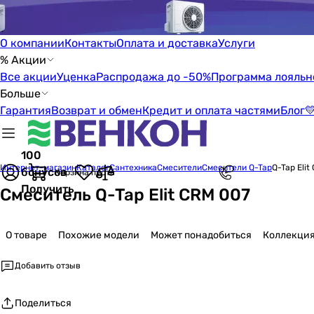
О компании
Контакты
Оплата и доставка
Услуги
% Акции
Все акции
Уценка
Распродажа до -50%
Программа лояльн
Больше
Гарантия
Возврат и обмен
Кредит и оплата частями
Блог

100
Интернет-магазин
Каталог
Сантехника
Смесители
Смесители Q-Tap
Q-Tap Elit
бонусов
Корзина пуста
Получить
Смеситель Q-Tap Elit CRM 007
О товаре
Похожие модели
Может понадобиться
Коллекци
Добавить отзыв
Поделиться