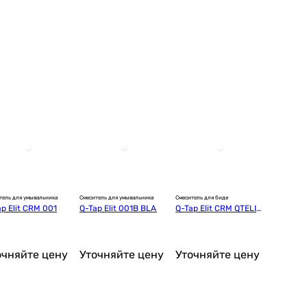
тель для умывальника
Смеситель для умывальника
Смеситель для биде
p Elit СRM 001
Q-Tap Elit 001B BLA
Q-Tap Elit CRM QTELIC
RM001A
очняйте цену
Уточняйте цену
Уточняйте цену