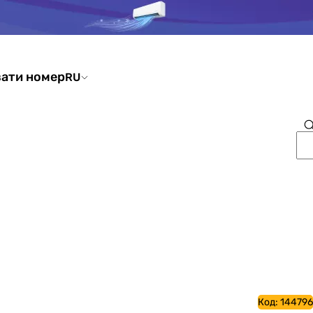
ати номер
RU
Код:
144796