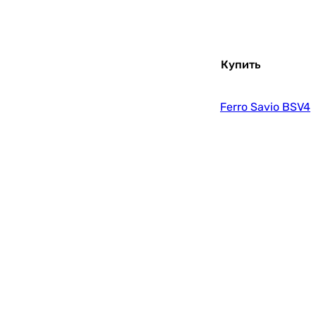
Купить
Ferro Savio BSV4
Купить
Q-Tap Grand QTGRACRM007F Chrome
Купить