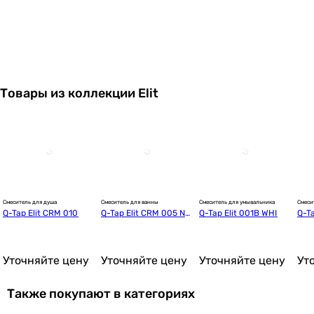
Товары из коллекции Elit
2 830
грн
Смеситель для душа
Смеситель для ванны
Смеситель для умывальника
Смеси
Q-Tap Elit CRM 010
Q-Tap Elit CRM 005 Ne
Q-Tap Elit 001B WHI
Q-Ta
1 538
грн
w
Уточняйте цену
Уточняйте цену
Уточняйте цену
Ут
Также покупают в категориях