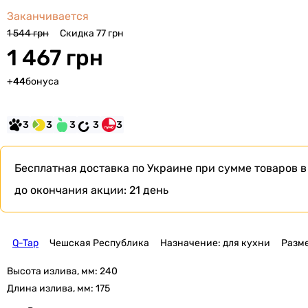
Заканчивается
Скидка 77 грн
1 544 грн
1 467 грн
+
44
бонуса
3
3
3
3
3
Бесплатная доставка по Украине при сумме товаров в
до окончания акции:
21 день
Q-Tap
Чешская Республика
Назначение: для кухни
Разме
Высота излива, мм:
240
Длина излива, мм:
175