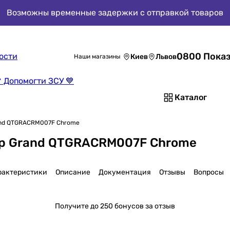
Возможны временные задержки с отправкой товаров
0800 Показ
ости
Киев
Львов
Наши магазины
 Допомогти ЗСУ 💙
Каталог
and QTGRACRM007F Chrome
ap Grand QTGRACRM007F Chrome
рактеристики
Описание
Документация
Отзывы
Вопросы
Получите
до 250 бонусов за отзыв