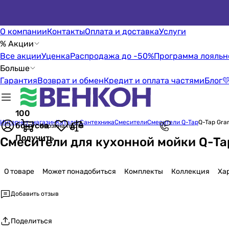
О компании
Контакты
Оплата и доставка
Услуги
% Акции
Все акции
Уценка
Распродажа до -50%
Программа лояльн
Больше
Гарантия
Возврат и обмен
Кредит и оплата частями
Блог

100
Интернет-магазин
Каталог
Сантехника
Смесители
Смесители Q-Tap
Q-Tap Gr
бонусов
Корзина пуста
Получить
Смесители для кухонной мойки Q-T
О товаре
Может понадобиться
Комплекты
Коллекция
Ха
Добавить отзыв
Поделиться