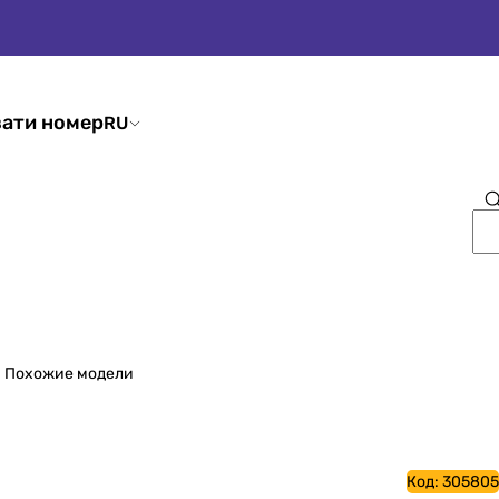
ати номер
RU
Похожие модели
Код:
305805