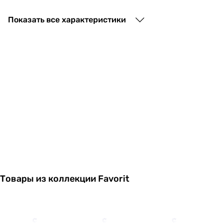
17 707
грн
Показать все характеристики
16 120
грн
Товары из коллекции Favorit
9 220
грн