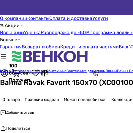
О компании
Контакты
Оплата и доставка
Услуги
% Акции
Все акции
Уценка
Распродажа до -50%
Программа лояльн
Больше
Гарантия
Возврат и обмен
Кредит и оплата частями
Блог

100
Интернет-магазин
Каталог
Сантехника
Сантехника для ванны
Ванны
Ванны R
бонусов
Корзина пуста
Получить
Ванна Ravak Favorit 150x70 (XC00100
О товаре
Похожие модели
Может понадобиться
Коллекци
Добавить отзыв
Поделиться