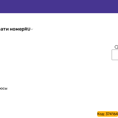
ати номер
RU
росы
Код:
374164