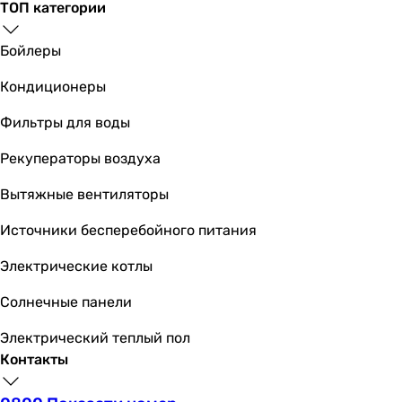
ТОП категории
Материал ванны
акрил
Бойлеры
акрил
Кондиционеры
акрил
акрил
Фильтры для воды
акрил
акрил
Рекуператоры воздуха
акрил
Вытяжные вентиляторы
акрил
акрил
Источники бесперебойного питания
акрил
акрил
Электрические котлы
Количество мест
Солнечные панели
одноместные
одноместные
Электрический теплый пол
одноместные
Контакты
одноместные
одноместные