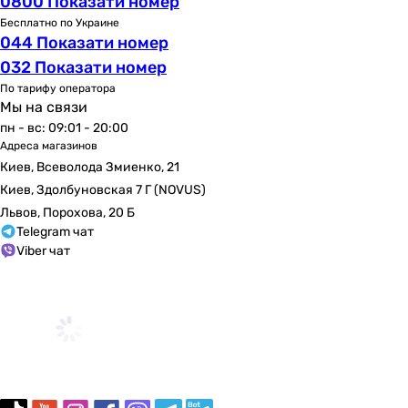
0800 Показати номер
одноместные
Бесплатно по Украине
одноместные
044 Показати номер
одноместные
032 Показати номер
одноместные
По тарифу оператора
одноместные
Мы на связи
одноместные
пн - вс: 09:01 - 20:00
Комплектация
Адреса магазинов
-
Киев, Всеволода Змиенко, 21
-
Киев, Здолбуновская 7 Г (NOVUS)
ножки
Львов, Порохова, 20 Б
ножки
Telegram чат
ножки
Viber чат
ножки
ножки
-
ножки
гарантийный талон, ванна
гарантийный талон
Конструкционные отличия