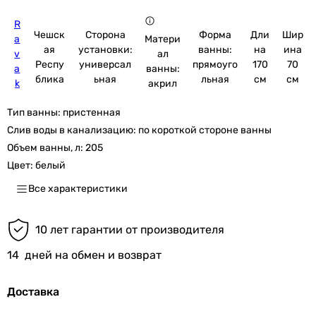
R
Чешск
Сторона
Форма
Дли
Шир
a
Матери
ая
установки:
ванны:
на
ина
v
ал
Респу
универсал
прямоуго
170
70
a
ванны:
блика
ьная
льная
см
см
k
акрил
Тип ванны:
пристенная
Слив воды в канализацию:
по короткой стороне ванны
Объем ванны, л:
205
Цвет:
белый
Все характеристики
10 лет гарантии от производителя
14
дней на обмен и возврат
Доставка