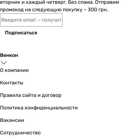
вторник и каждый четверг. Без спама. Отправим
8 999
грн
промокод на следующую покупку – 300 грн.
Купить
AM.PM Spirit W72A-170
Подписаться
Венкон
14 550
грн
Купить
О компании
Контакты
Geberit Selnova Square 554
Правила сайта и договор
Политика конфиденциальности
16 962
грн
Купить
Вакансии
Сотрудничество
Besco Majka Nova 170x70 (WAM