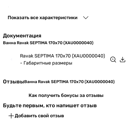
Форма ванны
прямоугольная
Показать все характеристики
Производство
Чешская Республика
Коллекции
Septima
Документация
Ванна Ravak SEPTIMA 170x70 (XAU0000040)
Физические характеристики
Ravak SEPTIMA 170x70 (XAU0000040)
Длина
170 см
- Габаритные размеры
Ширина
70 см
Отзывы
Ванна Ravak SEPTIMA 170x70 (XAU0000040)
Высота
42 см
Как получить бонусы за отзывы
Объем ванны
205 л
Будьте первым, кто напишет отзыв
Цвет
белый
Добавить свой отзыв
Габариты в упаковке