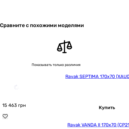
Характеристики, комплектация и фотографии Ravak
SEPTIMA 170x70 (XAU0000040) носят ознакомительный
характер и могут изменяться производителем без
уведомления. Магазин не несет ответственности за
Сравните с похожими моделями
изменения, внесенные производителем.
Показывать только различия
Ravak SEPTIMA 170x70 (XAU
15 463
грн
Купить
Ravak VANDA II 170x70 (CP