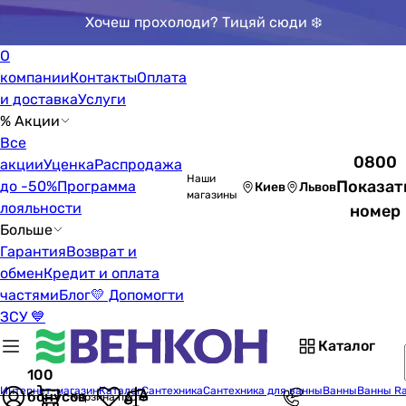
Хочеш прохолоди? Тицяй сюди ❄️
О
компании
Контакты
Оплата
и доставка
Услуги
% Акции
Все
0800
акции
Уценка
Распродажа
Наши
Показат
до -50%
Программа
Киев
Львов
магазины
лояльности
номер
Больше
Гарантия
Возврат и
обмен
Кредит и оплата
частями
Блог
💛 Допомогти
ЗСУ 💙
Каталог
100
Интернет-магазин
Каталог
Сантехника
Сантехника для ванны
Ванны
Ванны R
бонусов
Корзина пуста