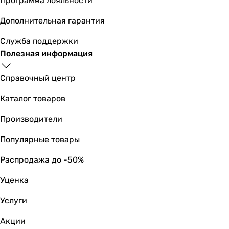
Программа лояльности
пристенная
пристенная
Дополнительная гарантия
пристенная
Служба поддержки
пристенная
Полезная информация
пристенная
пристенная
Справочный центр
пристенная
Сторона установки
Каталог товаров
универсальная
универсальная
Производители
универсальная
Популярные товары
универсальная
универсальная
Распродажа до -50%
универсальная
универсальная
Уценка
универсальная
Услуги
универсальная
универсальная
Акции
универсальная