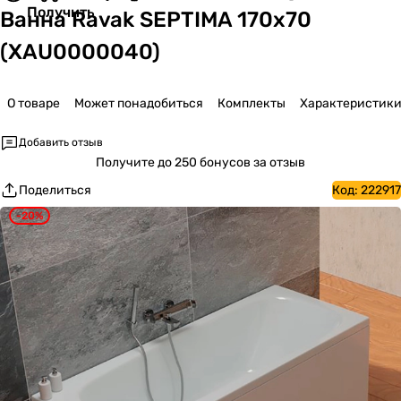
Получить
Ванна Ravak SEPTIMA 170x70
(XAU0000040)
О товаре
Может понадобиться
Комплекты
Характеристик
Добавить отзыв
Получите
до 250 бонусов за отзыв
Поделиться
Код:
222917
-20%