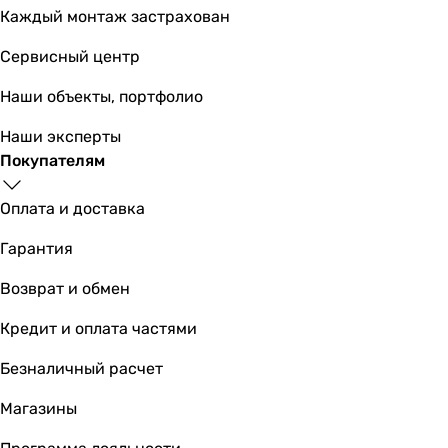
Каждый монтаж застрахован
Сервисный центр
10 749
грн
Купить
Наши объекты, портфолио
Наши эксперты
BLB Universal 170x70 (B70H), 
Покупателям
Оплата и доставка
Гарантия
7 559
грн
Купить
Возврат и обмен
Основные характеристики
Кредит и оплата частями
Тип ванны
пристенная
Безналичный расчет
пристенная
Магазины
пристенная
пристенная