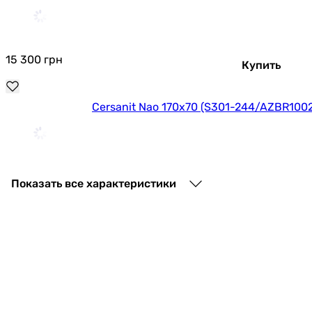
15 300
грн
Купить
Cersanit Nao 170x70 (S301-244/AZBR100
7 869
грн
Купить
Показать все характеристики
Cersanit Octavia 170x70 (S301-253/AZBR10
7 999
грн
Купить