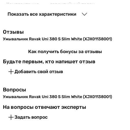
Комплектация
гарантийный талон,
без отверстия
инструкция, раковина
по центру
Показать все характеристики
без отверстия
Производство
Чешская Республика
без отверстия
Отзывы
без отверстия
Коллекции
Uni
Умывальник Ravak Uni 380 S Slim White (XJX01138001)
без отверстия
без отверстия
EAN
8592626044510
Как получить бонусы за отзывы
Особенности модели
Будьте первым, кто напишет отзыв
-
Физические характеристики
-
Добавить свой отзыв
Ширина
38 см
-
антибактериальное покрытие
Глубина
38 см
Вопросы
матовая поверхность, антибактериальное покрытие
Умывальник Ravak Uni 380 S Slim White (XJX01138001)
-
Высота
12.5 см
-
На вопросы отвечают эксперты
Материал
Цвет
белый
Задать вопрос
керамика
керамика
Габариты в упаковке