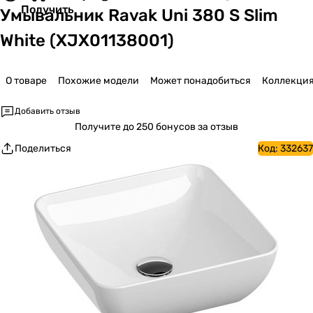
Получить
Умывальник Ravak Uni 380 S Slim
White (XJX01138001)
О товаре
Похожие модели
Может понадобиться
Коллекци
Добавить отзыв
Получите
до 250 бонусов за отзыв
Поделиться
Код:
332637