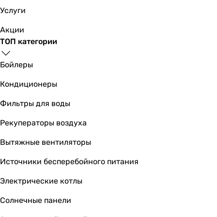
Услуги
-
Вес в упаковке
Акции
7 кг
ТОП категории
12 кг
-
Бойлеры
9 кг
9 кг
Кондиционеры
7.5 кг
Фильтры для воды
-
Гарантия
Рекуператоры воздуха
Гарантия
60 мес.
Вытяжные вентиляторы
300 мес.
Источники бесперебойного питания
300 мес.
120 мес.
Электрические котлы
120 мес.
120 мес.
Солнечные панели
60 мес.