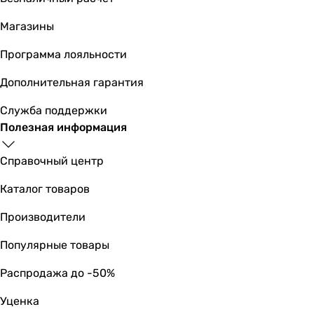
-
Магазины
-
380 мм
Программа лояльности
-
Высота в упаковке
Дополнительная гарантия
130 мм
Служба поддержки
135 мм
Полезная информация
-
-
Справочный центр
-
130 мм
Каталог товаров
-
Глубина в упаковке
Производители
390 мм
Популярные товары
390 мм
-
Распродажа до -50%
-
-
Уценка
380 мм