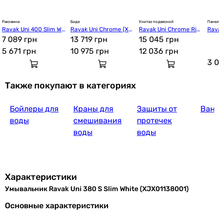
Раковина
Биде
Унитаз подвесной
Панел
Ravak Uni 400 Slim Whi
Ravak Uni Chrome (X01
Ravak Uni Chrome Rim
Rav
3 361
грн
Купи
te (XJX01140002)
7 089 грн
517)
13 719 грн
Off
15 045 грн
5 671
грн
10 975
грн
12 036
грн
3 
Roca Ohta
Также покупают в категориях
Бойлеры для
Краны для
Защиты от
Ван
5 308
грн
К
воды
смешивания
протечек
воды
воды
Основные характеристики
Тип раковины
накладная
Характеристики
накладная
Умывальник Ravak Uni 380 S Slim White (XJX01138001)
накладная, чаша
накладная, чаша
Основные характеристики
накладная, чаша