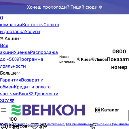
Хочеш прохолоди? Тицяй сюди ❄️
О
компании
Контакты
Оплата
и доставка
Услуги
% Акции
Все
0800
акции
Уценка
Распродажа
Наши
Показат
до -50%
Программа
Киев
Львов
магазины
лояльности
номер
Больше
Гарантия
Возврат и
обмен
Кредит и оплата
частями
Блог
💛 Допомогти
ЗСУ 💙
Каталог
100
Интернет-магазин
Каталог
Сантехника
Для умывальника
Раковины (умываль
бонусов
Корзина пуста