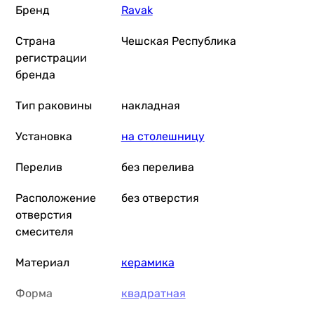
Бренд
Ravak
накладная, чаша
накладная, чаша
Страна
Чешская Республика
Установка
регистрации
на столешницу
бренда
на столешницу
на столешницу
Тип раковины
накладная
на столешницу
на столешницу
Установка
на столешницу
на столешницу
на столешницу
Перелив
без перелива
Перелив
без перелива
Расположение
без отверстия
без перелива
отверстия
без перелива
смесителя
без перелива
Материал
керамика
без перелива
без перелива
Форма
квадратная
без перелива
Расположение отверстия смесителя