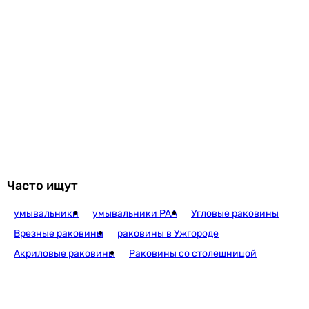
-
Характеристики, комплектация и фотографии Ravak Uni 380
-
S Slim White (XJX01138001) носят ознакомительный характер
Производство
и могут изменяться производителем без уведомления.
Чешская Республика
Магазин не несет ответственности за изменения,
внесенные производителем.
Чешская Республика
Чешская Республика
Польша
Польша
Индия
-
Коллекции
Часто ищут
Uni
I-form
умывальники
умывальники PAA
Угловые раковины
Black Edge
Врезные раковины
раковины в Ужгороде
Larga
Акриловые раковины
Раковины со столешницой
Larga
Laguna
Ohtake
Физические характеристики