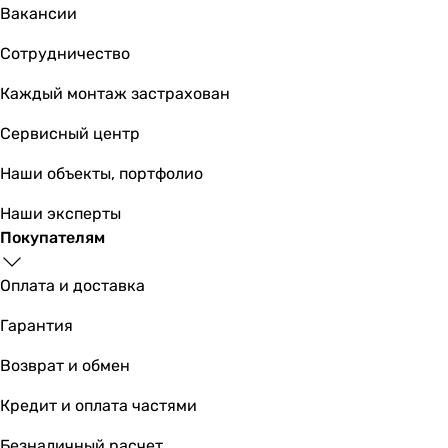
13.5 см
Вакансии
13.5 см
Сотрудничество
13.5 см
13.5 см
Каждый монтаж застрахован
13 см
13 см
Сервисный центр
Цвет
Наши объекты, портфолио
белый
белый
Наши эксперты
белый
Покупателям
снежно-белый
белый
Оплата и доставка
белый
белый
Гарантия
Габариты в упаковке
Возврат и обмен
Ширина в упаковке
390 мм
Кредит и оплата частями
390 мм
-
Безналичный расчет