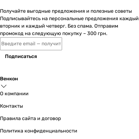
Ширина
Получайте выгодные предложения и полезные советы
38 см
Подписывайтесь на персональные предложения каждый
39 см
вторник и каждый четверг. Без спама. Отправим
38.5 см
промокод на следующую покупку – 300 грн.
38 см
38 см
38 см
Подписаться
35 см
Глубина
38 см
Венкон
39 см
38.5 см
О компании
38 см
38 см
Контакты
38 см
Правила сайта и договор
35 см
Высота
Политика конфиденциальности
12.5 см