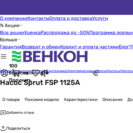
О компании
Контакты
Оплата и доставка
Услуги
% Акции
Все акции
Уценка
Распродажа до -50%
Программа лояльн
Больше
Гарантия
Возврат и обмен
Кредит и оплата частями
Блог

100
Интернет-магазин
Каталог
Сантехника
Электрические насосы
Насосы
Насосы
бонусов
Корзина пуста
Получить
Насос Sprut FSP 1125A
О товаре
Похожие модели
Характеристики
Описание
До
Добавить отзыв
Поделиться