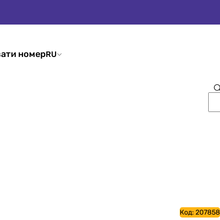
ати номер
RU
Код:
207858