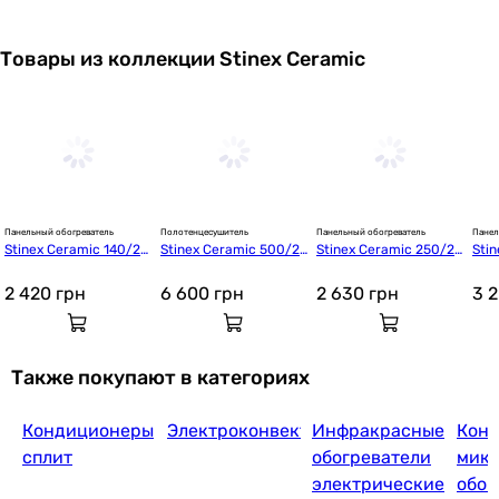
Товары из коллекции Stinex Ceramic
Панельный обогреватель
Полотенцесушитель
Панельный обогреватель
Панел
Stinex Ceramic 140/22
Stinex Ceramic 500/22
Stinex Ceramic 250/22
Sti
0 (ML) White
0-Towel (2L) White
0 Standart White horiz
0 St
ontal
2 420
грн
6 600
грн
2 630
грн
3 
Также покупают в категориях
Кондиционеры
Электроконвекторы
Инфракрасные
Кон
сплит
обогреватели
мика
электрические
обог