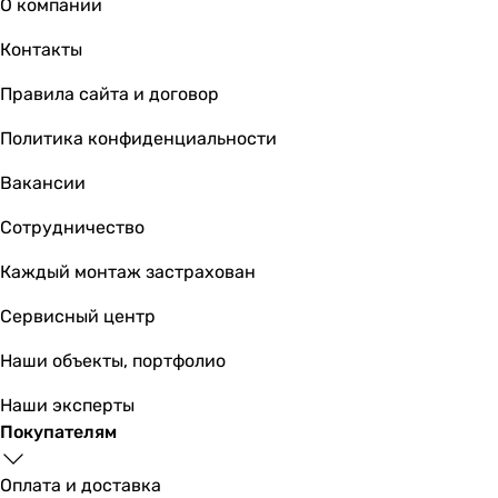
О компании
3 799
грн
Купить
Контакты
Uden-S Uden-250 стандарт (без ка
Правила сайта и договор
Политика конфиденциальности
Вакансии
3 599
грн
Купить
Сотрудничество
Каждый монтаж застрахован
HSteel ISH 250 W Basic (ISH2
Сервисный центр
Наши объекты, портфолио
1 899
грн
Купить
Наши эксперты
Покупателям
Основные характеристики
Мощность
Оплата и доставка