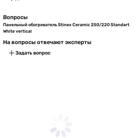
Цвет
белый
Вес
5 кг
Вопросы
Панельный обогреватель Stinex Ceramic 250/220 Standart
Высота
603 мм
White vertical
Глубина
12 мм
На вопросы отвечают эксперты
Задать вопрос
Ширина
303 мм
Габариты в упаковке
Ширина в
320 мм
упаковке
Высота в
45 мм
упаковке
Глубина в
620 мм
упаковке