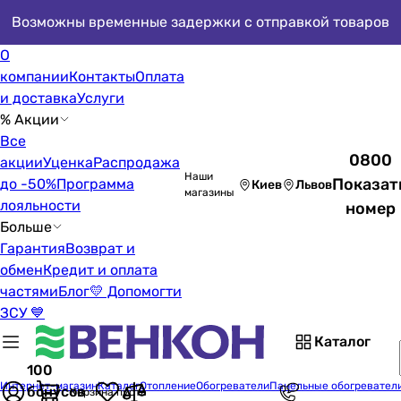
Возможны временные задержки с отправкой товаров
О
компании
Контакты
Оплата
и доставка
Услуги
% Акции
Все
0800
акции
Уценка
Распродажа
Наши
Показат
до -50%
Программа
Киев
Львов
магазины
лояльности
номер
Больше
Гарантия
Возврат и
обмен
Кредит и оплата
частями
Блог
💛 Допомогти
ЗСУ 💙
Каталог
100
Интернет-магазин
Каталог
Отопление
Обогреватели
Панельные обогревател
бонусов
Корзина пуста