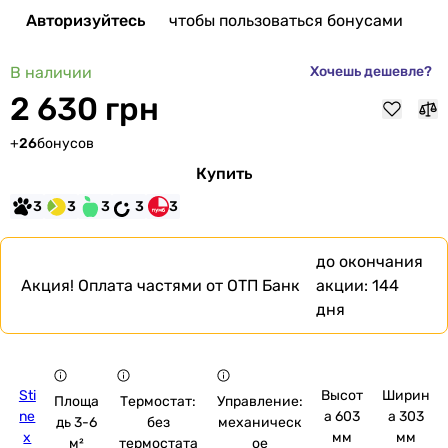
Авторизуйтесь
чтобы пользоваться бонусами
В наличии
Хочешь дешевле?
2 630 грн
+
26
бонусов
Купить
3
3
3
3
3
до окончания
Акция!
Оплата частями от ОТП Банк
акции:
144
дня
Sti
Высот
Ширин
Площа
Термостат:
Управление:
ne
а 603
а 303
дь 3-6
без
механическ
x
мм
мм
м²
термостата
ое