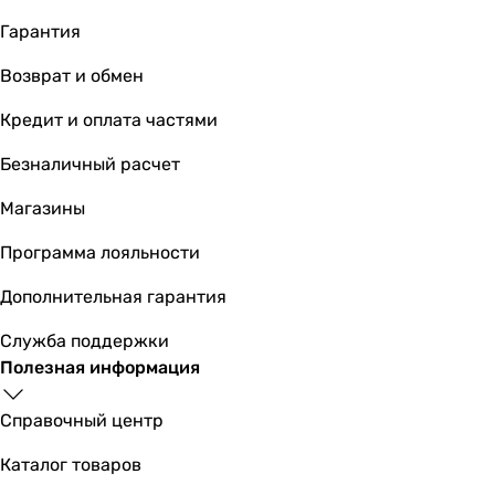
250 Вт
Гарантия
250 Вт
250 Вт
Возврат и обмен
250 Вт
250 Вт
Кредит и оплата частями
250 Вт
Безналичный расчет
250 Вт
250 Вт
Магазины
250 Вт
250 Вт
Программа лояльности
250 Вт
Дополнительная гарантия
Производство
-
Служба поддержки
-
Полезная информация
-
-
Справочный центр
Украина
Украина
Каталог товаров
Украина