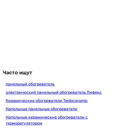
2 630
грн
Купить
Stinex Ceramic 250/220 Towel White horiz
3 225
грн
Купить
Часто ищут
панельный обогреватель
Stinex Ceramic 250/220-Towel 
электрический панельный обогреватель Лифекс
Керамические обогреватели Teploceramic
Напольные панельные обогреватели
3 225
грн
Купить
Напольные керамические обогреватели с
терморегулятором