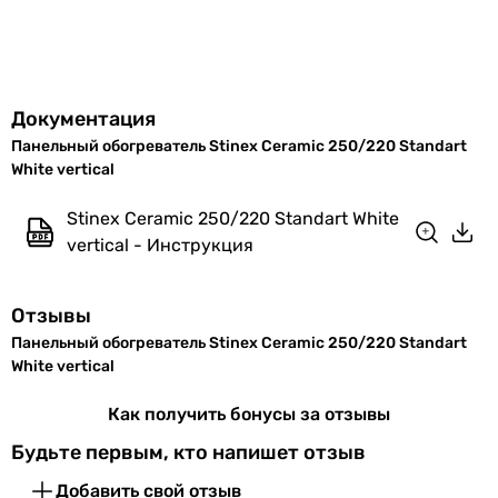
Материал
керамика
лицевой
панели
Документация
Тип
глянцевая
Панельный обогреватель Stinex Ceramic 250/220 Standart
White vertical
поверхности
Stinex Ceramic 250/220 Standart White
Класс
IP44
vertical - Инструкция
защиты
Макс.
80 °C
Отзывы
температура на
Панельный обогреватель Stinex Ceramic 250/220 Standart
регуляторе
White vertical
Коллекции
Stinex Ceramic
Как получить бонусы за отзывы
Будьте первым, кто напишет отзыв
Физические характеристики
Добавить свой отзыв