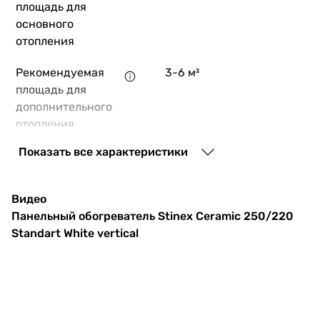
площадь для
основного
отопления
Рекомендуемая
3-6 м²
площадь для
дополнительного
отопления
Показать все характеристики
Термостат
без термостата
Безопасность
защита от перегрева,
Видео
защита от перепадов
Панельный обогреватель Stinex Ceramic 250/220
напряжения, защита от
Standart White vertical
детей
Управление
механическое
Монтаж
настенный