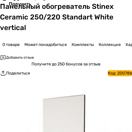
Получить
Панельный обогреватель Stinex
Ceramic 250/220 Standart White
vertical
О товаре
Может понадобиться
Комплекты
Коллекция
Ха
Добавить отзыв
Получите
до 250 бонусов за отзыв
Поделиться
Код:
200786