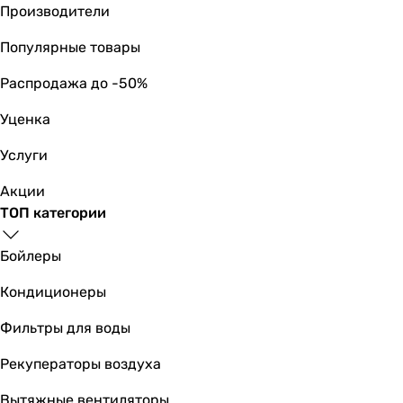
Производители
Украина
Украина
Популярные товары
Украина
Украина
Распродажа до -50%
Тип
Уценка
керамическая панель
керамическая панель
Услуги
керамическая панель
Акции
керамическая панель
ТОП категории
-
-
Бойлеры
-
-
Кондиционеры
керамическая панель
керамическая панель
Фильтры для воды
металлическая панель
Рекуператоры воздуха
Рекомендуемая площадь для основного отопления
3-5 м²
Вытяжные вентиляторы