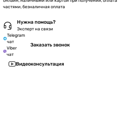
онлайн, наличными или картой при получении, оплата
частями, безналичная оплата
Нужна помощь?
Эксперт на связи
Telegram
чат
Заказать звонок
Viber
чат
Видеоконсультация