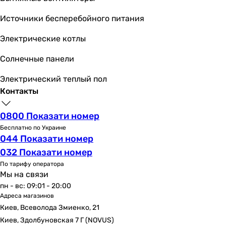
3-5 м²
3-5 м²
Источники бесперебойного питания
3-5 м²
Электрические котлы
3-5 м²
3-5 м²
Солнечные панели
3-5 м²
3-5 м²
Электрический теплый пол
3-5 м²
Контакты
3-5 м²
3-5 м²
0800 Показати номер
Рекомендуемая площадь для дополнительного отоплени
Бесплатно по Украине
044 Показати номер
3-6 м²
3-6 м²
032 Показати номер
3-6 м²
По тарифу оператора
Мы на связи
3-6 м²
пн - вс: 09:01 - 20:00
3-6 м²
Адреса магазинов
3-6 м²
Киев, Всеволода Змиенко, 21
3-6 м²
Киев, Здолбуновская 7 Г (NOVUS)
3-6 м²