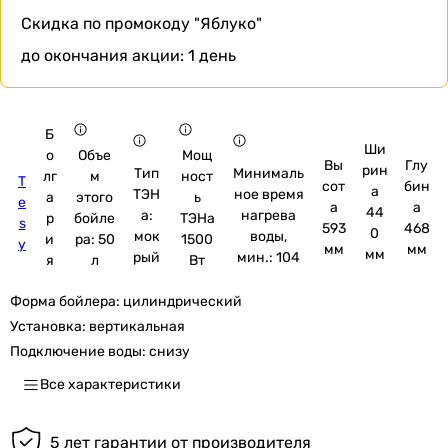
Скидка по промокоду
"Яблуко"
до окончания акции:
1 день
Б
Ши
о
Объе
Мощ
Вы
Глу
рин
Тип
Минималь
лг
м
ност
T
сот
бин
а
ТЭН
ное время
а
этого
ь
e
а
а
44
а:
нагрева
р
бойле
ТЭНа
s
593
468
0
мок
воды,
и
ра: 50
1500
y
мм
мм
мм
рый
мин.: 104
я
л
Вт
Форма бойлера:
цилиндрический
Установка:
вертикальная
Подключение воды:
снизу
Все характеристики
5 лет гарантии от производителя