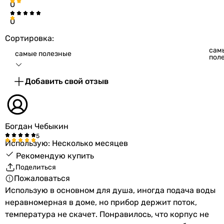
0
упаковке
0
Вес в упаковке
20 кг
Сортировка:
сам
самые полезные
пол
Гарантия
Примечание
Подробные рекомендации по
Добавить свой отзыв
техническому обслуживанию
(ТО) и по срокам замены анода
находятся в гарантийном
Богдан Чебыкин
талоне или в инструкции по
эксплуатации. При
Использую: Несколько месяцев
несоблюдении указанных
Рекомендую купить
правил, гарантийные
Поделиться
обязательства не
Пожаловаться
поддерживаются сервисным
Использую в основном для душа, иногда подача воды
центром.
неравномерная в доме, но прибор держит поток,
температура не скачет. Понравилось, что корпус не
Гарантия на
60 мес.