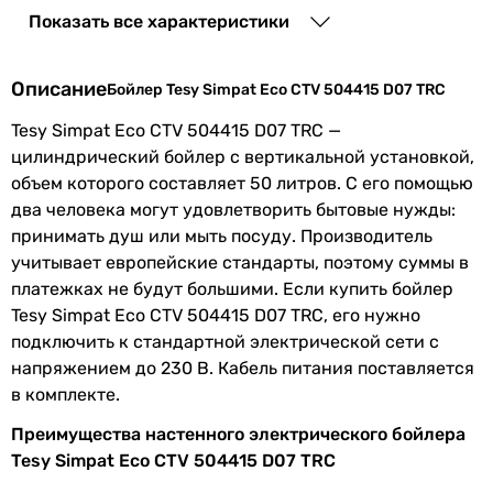
Показать все характеристики
ступеней
мощности
Описание
Бойлер Tesy Simpat Eco CTV 504415 D07 TRC
Минимальное
104 мин.
время
Tesy Simpat Eco CTV 504415 D07 TRC —
нагрева воды
цилиндрический бойлер с вертикальной установкой,
объем которого составляет 50 литров. С его помощью
Максимальная
75 °C
два человека могут удовлетворить бытовые нужды:
температура
принимать душ или мыть посуду. Производитель
нагрева
учитывает европейские стандарты, поэтому суммы в
платежках не будут большими. Если купить бойлер
Установка
вертикальная
Tesy Simpat Eco CTV 504415 D07 TRC, его нужно
подключить к стандартной электрической сети с
Монтаж
настенный
напряжением до 230 В. Кабель питания поставляется
в комплекте.
Подключение
снизу
Преимущества настенного электрического бойлера
воды
Tesy Simpat Eco CTV 504415 D07 TRC