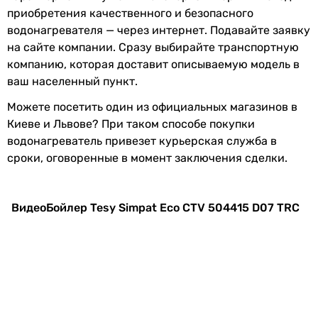
анода
приобретения качественного и безопасного
водонагревателя — через интернет. Подавайте заявку
Подача
напорный
на сайте компании. Сразу выбирайте транспортную
воды
компанию, которая доставит описываемую модель в
ваш населенный пункт.
Рабочее
8 бар
давление
Можете посетить один из официальных магазинов в
Киеве и Львове? При таком способе покупки
Тип бойлера
электрический
водонагреватель привезет курьерская служба в
сроки, оговоренные в момент заключения сделки.
Производство
Болгария
Опции
электрическая вилка
Видео
Бойлер Tesy Simpat Eco CTV 504415 D07 TRC
Энергоэффективность
Класс
C
энергоэффективности