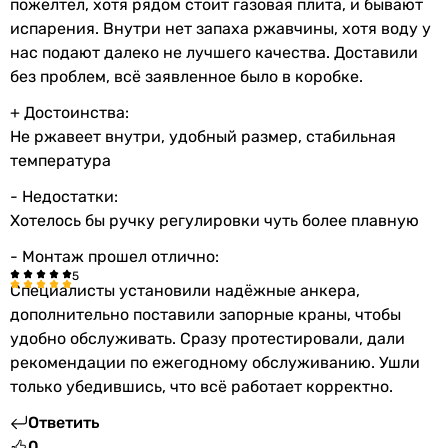
пожелтел, хотя рядом стоит газовая плита, и бывают
бак
испарения. Внутри нет запаха ржавчины, хотя воду у
нас подают далеко не лучшего качества. Доставили
Сервисное
1 раз в год
без проблем, всё заявленное было в коробке.
обслуживание
+ Достоинства:
Гарантия на
24 мес.
Не ржавеет внутри, удобный размер, стабильная
электрическую
температура
часть
- Недостатки:
Хотелось бы ручку регулировки чуть более плавную
Увидели ошибку в описании или характеристиках?
Сообщите нам об этом!
- Монтаж прошел отлично:
Сообщить об ошибке
Специалисты установили надёжные анкера,
дополнительно поставили запорные краны, чтобы
Характеристики, комплектация и фотографии Tesy Simpat
удобно обслуживать. Сразу протестировали, дали
Eco CTV 504415 D07 TRC носят ознакомительный характер и
могут изменяться производителем без уведомления.
рекомендации по ежегодному обслуживанию. Ушли
Магазин не несет ответственности за изменения,
только убедившись, что всё работает корректно.
внесенные производителем.
Ответить
0