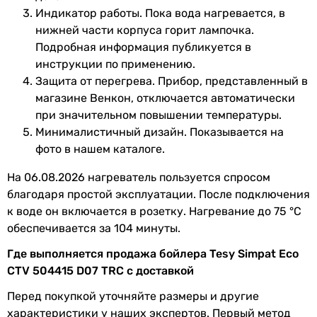
Индикатор работы. Пока вода нагревается, в
Материал
пластик
нижней части корпуса горит лампочка.
корпуса
Подробная информация публикуется в
инструкции по применению.
Толщина
12 мм
Защита от перегрева. Прибор, представленный в
теплоизоляции
магазине Венкон, отключается автоматически
при значительном повышении температуры.
Материал
пенополиуретан
Минималистичный дизайн. Показывается на
теплоизоляции
фото в нашем каталоге.
Материал
сталь с покрытием
На 06.08.2026 нагреватель пользуется спросом
внутреннего
благодаря простой эксплуатации. После подключения
бака
к воде он включается в розетку. Нагревание до 75 °C
обеспечивается за 104 минуты.
Покрытие
стеклокерамика
Где выполняется продажа бойлера Tesy Simpat Eco
внутреннего
CTV 504415 D07 TRC с доставкой
бака
Перед покупкой уточняйте размеры и другие
Тип
магниевый (пассивный) анод
характеристики у наших экспертов. Первый метод