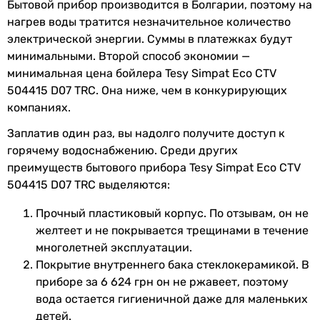
Диаметр
1/2 ″
Бытовой прибор производится в Болгарии, поэтому на
подключения
нагрев воды тратится незначительное количество
электрической энергии. Суммы в платежках будут
Дополнительно
индикатор работы, защита от
минимальными. Второй способ экономии —
перегрева
минимальная цена бойлера Tesy Simpat Eco CTV
504415 D07 TRC. Она ниже, чем в конкурирующих
Управление
механическое
компаниях.
Заплатив один раз, вы надолго получите доступ к
Комплектация
инструкция по эксплуатации,
горячему водоснабжению. Среди других
магниевый анод,
преимуществ бытового прибора Tesy Simpat Eco CTV
предохранительный клапан,
504415 D07 TRC выделяются:
кабель питания, гарантийный
талон
Прочный пластиковый корпус. По отзывам, он не
желтеет и не покрывается трещинами в течение
Регулятор
внешний
многолетней эксплуатации.
температуры
Покрытие внутреннего бака стеклокерамикой. В
приборе за 6 624 грн он не ржавеет, поэтому
Электропитание
230 В
вода остается гигиеничной даже для маленьких
детей.
Класс защиты
IP24