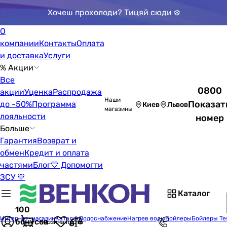
Хочеш прохолоди? Тицяй сюди ❄️
О
компании
Контакты
Оплата
и доставка
Услуги
% Акции
Все
0800
акции
Уценка
Распродажа
Наши
Показат
до -50%
Программа
Киев
Львов
магазины
лояльности
номер
Больше
Гарантия
Возврат и
обмен
Кредит и оплата
частями
Блог
💛 Допомогти
ЗСУ 💙
Каталог
100
Интернет-магазин
Каталог
Водоснабжение
Нагрев воды
Бойлеры
Бойлеры Te
бонусов
Корзина пуста