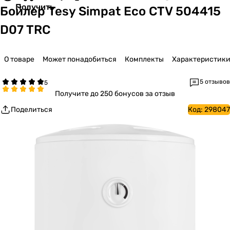
Получить
Бойлер Tesy Simpat Eco CTV 504415
D07 TRC
О товаре
Может понадобиться
Комплекты
Характеристик
5 отзывов
Получите
до 250 бонусов за отзыв
Поделиться
Код:
298047