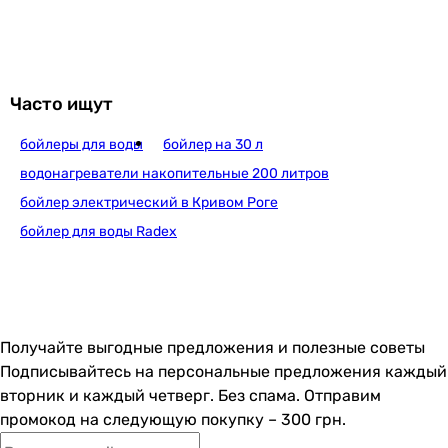
7 496
грн
Купить
Часто ищут
бойлеры для воды
бойлер на 30 л
Atlantic Opro Profi VM 050 D400S (
водонагреватели накопительные 200 литров
бойлер электрический в Кривом Роге
бойлер для воды Radex
6 099
грн
Купить
Ferroli CALYPSO
Получайте выгодные предложения и полезные советы
Подписывайтесь на персональные предложения каждый
вторник и каждый четверг. Без спама. Отправим
7 647
грн
промокод на следующую покупку – 300 грн.
Купить