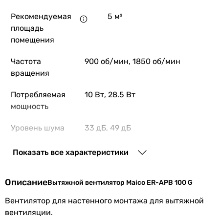
Рекомендуемая
5 м²
10 520
грн
Купить
площадь
помещения
Вентс ВНВ-1 80
Частота
900 об/мин, 1850 об/мин
вращения
Потребляемая
10 Вт, 28.5 Вт
7 408
грн
мощность
Купить
Уровень шума
33 дБ, 49 дБ
Вентс ВНВ-1Б 80
вентилятора
Показать все характеристики
Шум от
стандартный (от 28 до 35 дБ)
вентилятора
Описание
Вытяжной вентилятор Maico ER-APB 100 G
7 772
грн
Купить
Монтаж
настенный
,
потолочный
,
Вентилятор для настенного монтажа для вытяжной
вентилятора
накладной
вентиляции.
Vortice QE 100/60 LL