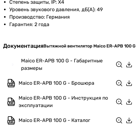
Степень защиты, IP: X4
60, 100 м³/час
Уровень звукового давления, дБ(А): 49
Электропитание
230 В
Рекомендуемая площадь помещения
Производство: Германия
5 м²
Номинальный
0.15 А
Гарантия: 2 года
3 м²
ток
5 м²
3 м²
Частота тока
50 Гц
Документация
Вытяжной вентилятор Maico ER-APB 100 G
3 м²
5 м²
Класс защиты
IPX5
Maico ER-APB 100 G - Габаритные
3 м²
размеры
3 м²
EAN
4012799841791
8 м²
Maico ER-APB 100 G - Брошюра
5 м²
Физические характеристики
5 м²
Maico ER-APB 100 G - Инструкция по
Диаметр
80 мм
Частота вращения
эксплуатации
900, 1850 об/мин
1250 об/мин
Глубина
71.5 мм
Maico ER-APB 100 G - Каталог
1900, 850 об/мин
патрубка
1250 об/мин
850, 1250 об/мин
Цвет
белый