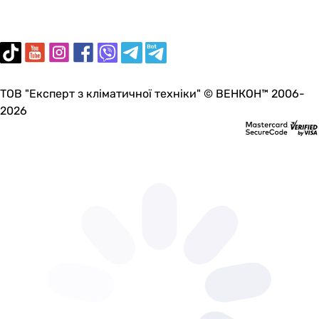
40 °C
50 °C
Количество скоростей
2 шт
1 шт
ТОВ "Експерт з кліматичної техніки" © ВЕНКОН™ 2006-
2 шт
2026
1 шт
2 шт
1 шт
1 шт
1 шт
3 шт
2 шт
2 шт
Покрытие
матовое
матовое
матовое