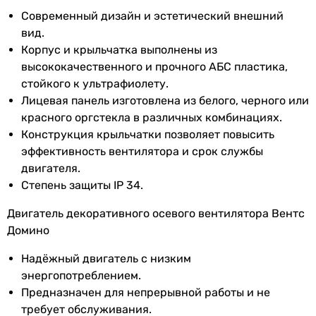
скоростей
Современный дизайн и эстетический внешний
вид.
Покрытие
глянцевое
Корпус и крыльчатка выполнены из
высококачественного и прочного АБС пластика,
Производство
Украина
стойкого к ультрафиолету.
Лицевая панель изготовлена из белого, черного или
Электропитание
230 В
красного оргстекла в различных комбинациях.
Номинальный
0.13 А
Конструкция крыльчатки позволяет повысить
ток
эффективность вентилятора и срок службы
двигателя.
Частота тока
50 Гц, 60 Гц
Степень защиты IP 34.
Класс защиты
IP34
Двигатель декоративного осевого вентилятора Вентс
Домино
Коллекции
Вентс Доміно
Надёжный двигатель с низким
EAN
4824032126608
энергопотреблением.
Предназначен для непрерывной работы и не
требует обслуживания.
Физические характеристики