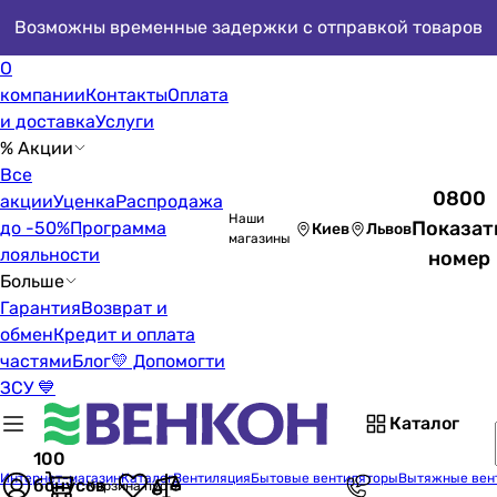
Возможны временные задержки с отправкой товаров
О
компании
Контакты
Оплата
и доставка
Услуги
% Акции
Все
0800
акции
Уценка
Распродажа
Наши
Показат
до -50%
Программа
Киев
Львов
магазины
лояльности
номер
Больше
Гарантия
Возврат и
обмен
Кредит и оплата
частями
Блог
💛 Допомогти
ЗСУ 💙
Каталог
100
Интернет-магазин
Каталог
Вентиляция
Бытовые вентиляторы
Вытяжные вен
бонусов
Корзина пуста