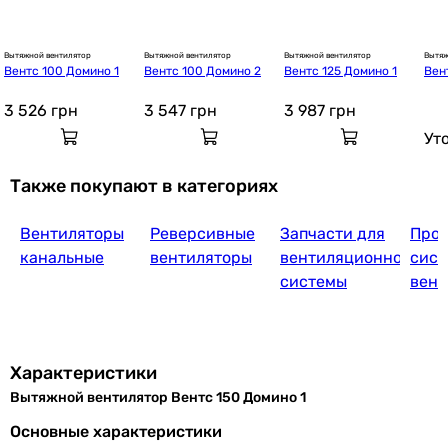
Вытяжной вентилятор
Вытяжной вентилятор
Вытяжной вентилятор
Вытяж
Вентс 100 Домино 1
Вентс 100 Домино 2
Вентс 125 Домино 1
Вен
 Л
3 526
грн
3 547
грн
3 987
грн
Ут
Также покупают в категориях
Вентиляторы
Реверсивные
Запчасти для
Прое
канальные
вентиляторы
вентиляционной
сист
системы
вент
Характеристики
Вытяжной вентилятор Вентс 150 Домино 1
Основные характеристики