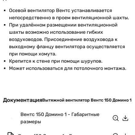
Вес
1.35 кг
Осевой вентилятор Вентс устанавливается
непосредственно в проем вентиляционной шахты.
Гарантия
При удалённом размещении вентиляционной
шахты возможно использование гибких
Гарантия
60 мес.
воздуховодов. Присоединение воздуховода к
выходному фланцу вентилятора осуществляется
Увидели ошибку в описании или характеристиках?
при помощи хомута.
Сообщите нам об этом!
Крепится к стене при помощи шурупов.
Сообщить об ошибке
Может использоваться для потолочного монтажа.
Характеристики, комплектация и фотографии Вентс 150
Домино 1 носят ознакомительный характер и могут
изменяться производителем без уведомления. Магазин не
несет ответственности за изменения, внесенные
Документация
Вытяжной вентилятор Вентс 150 Домино 1
производителем.
Вентс 150 Домино 1 - Габаритные
размеры