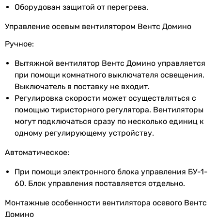
Оборудован защитой от перегрева.
Диаметр
150 мм
Управление осевым вентилятором Вентс Домино
Глубина
118 мм
Ручное:
патрубка
Вытяжной вентилятор Вентс Домино управляется
при помощи комнатного выключателя освещения.
Цвет
красный
,
черный
,
белый
Выключатель в поставку не входит.
Ширина
226 мм
Регулировка скорости может осуществляться с
передней
помощью тиристорного регулятора. Вентиляторы
панели
могут подключаться сразу по несколько единиц к
одному регулирующему устройству.
Высота
226 мм
Автоматическое:
передней
панели
При помощи электронного блока управления БУ-1-
60. Блок управления поставляется отдельно.
Глубина
43 мм
передней
Монтажные особенности вентилятора осевого Вентс
панели
Домино