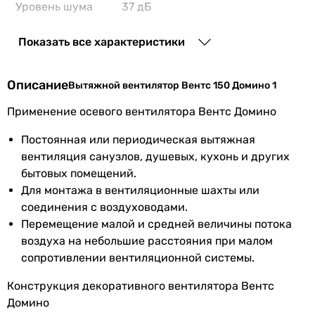
Уровень шума
37 дБ
вентилятора
Показать все характеристики
Шум от
шумный (от 36 дБ)
вентилятора
Описание
Вытяжной вентилятор Вентс 150 Домино 1
Монтаж
настенный
Применение осевого вентилятора Вентс Домино
вентилятора
Постоянная или периодическая вытяжная
Тип
осевой
вентиляция санузлов, душевых, кухонь и других
бытовых помещений.
Дополнительно
декоративная панель
Для монтажа в вентиляционные шахты или
соединения с воздуховодами.
Перемещение малой и средней величины потока
Максимальная
40 °C
воздуха на небольшие расстояния при малом
температура
сопротивлении вентиляционной системы.
перемещаемого
воздуха
Конструкция декоративного вентилятора Вентс
Домино
Количество
1 шт