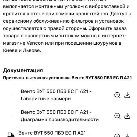
выполняется монтажным уголком с вибровставкой и
Производство
Украина
крепится к стене при помощи кронштейнов. Доступ к
сервисному обслуживанию фильтров и установок
Тип
приточно-вытяжная
осуществляется с правой стороны. Оформить заказ
товара с экспертным монтажом можно в интернет-
EAN
4824032328002
магазине Vencon или при посещении шоурумов в
Киеве и Львове.
Энергоэффективность
Класс
A
Документация
энергоэффективности
Приточно-вытяжная установка Вентс ВУТ 550 ПБЭ ЕС П А21
Физические характеристики
Вентс ВУТ 550 ПБЭ ЕС П А21 -
Габаритные размеры
Ширина
1291 мм
Вентс ВУТ 550 ПБЭ ЕС П А21 -
Высота
280 мм
Диаграмма производительности
Глубина
827 мм
Вентс ВУТ 550 ПБЭ ЕС П А21 -