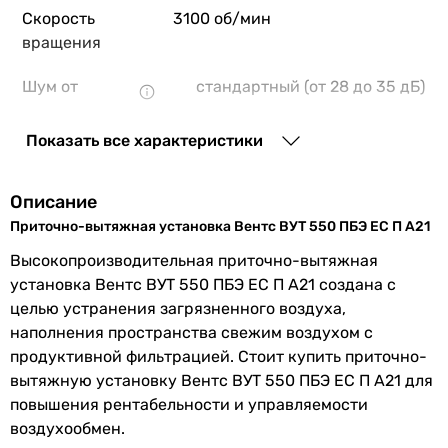
Скорость
3100 об/мин
вращения
Шум от
стандартный (от 28 до 35 дБ)
вентилятора
Показать все характеристики
Уровень шума
30 дБ
Максимальное
570 Па
Описание
давление
Приточно-вытяжная установка Вентс ВУТ 550 ПБЭ ЕС П А21
Высокопроизводительная приточно-вытяжная
Управление
панель управления (опция),
wi-
установка Вентс ВУТ 550 ПБЭ ЕС П А21 создана с
fi управление
целью устранения загрязненного воздуха,
наполнения пространства свежим воздухом с
Подключение к
Modbus
продуктивной фильтрацией. Стоит купить приточно-
умному дому
вытяжную установку Вентс ВУТ 550 ПБЭ ЕС П А21 для
Фильтрация
G4, F7 (опция)
повышения рентабельности и управляемости
воздуха на
воздухообмен.