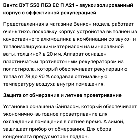
приток
Вентс ВУТ 550 ПБЭ ЕС П А21 – звукоизолированный
корпус с эффективной рекуперацией
Фильтрация
G4
воздуха на
Представленная в магазине Венкон модель работает
вытяжку
очень тихо, поскольку корпус устройства выполнен из
качественного алюмоцинка в комбинации со звуко- и
Подключаемые
датчик CO2, датчик пожарной
теплоизолирующим материалом из минеральной
устройства
сигнализации
ваты, толщиной в 20 мм. Аппарат оснащен
пластинчатым противоточным рекуператором из
Функции
таймер 24 часа
,
недельный
полистирола, который обеспечивает рекуперацию
программатор
,
режим Boost
,
тепла от 78 до 90 % создавая оптимальную
режим камин
температуру воздуха внутри помещения.
Особенности
байпас
,
индикация аварии
,
Защита от обмерзания и летнее проветривание
модели
индикация замены фильтра
Установка оснащена байпасом, который обеспечивает
экономично-выгодное проветривание для
Тип
пластинчатый
охлаждения помещения в летнее время. А зимой,
рекуператора
защищает прибор от обмерзания. Для сбора
Материал
полистирол
конденсата предусмотрен поддон.