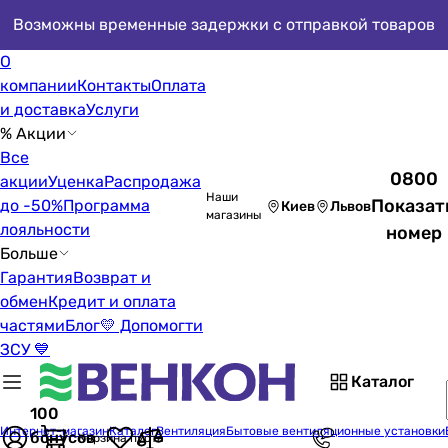
Возможны временные задержки с отправкой товаров
О
компании
Контакты
Оплата
и доставка
Услуги
% Акции
Все
0800
акции
Уценка
Распродажа
Наши
Показат
до -50%
Программа
Киев
Львов
магазины
лояльности
номер
Больше
Гарантия
Возврат и
обмен
Кредит и оплата
частями
Блог
💛 Допомогти
ЗСУ 💙
Каталог
100
Интернет-магазин
Каталог
Вентиляция
Бытовые вентиляционные установки
бонусов
Корзина пуста