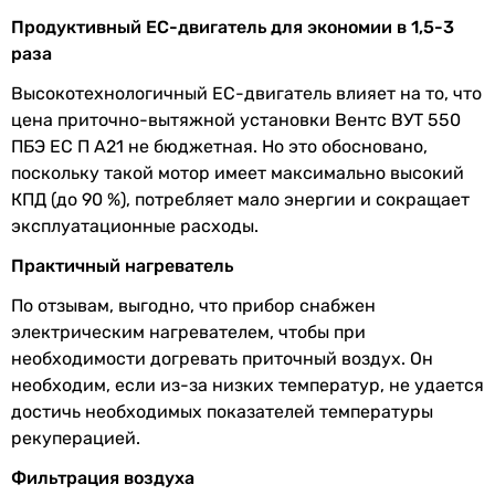
рекуператора
Продуктивный ЕС-двигатель для экономии в 1,5-3
раза
Схема потока
противоточный
воздуха
Высокотехнологичный ЕС-двигатель влияет на то, что
цена приточно-вытяжной установки Вентс ВУТ 550
Количество
1 шт
ПБЭ ЕС П А21 не бюджетная. Но это обосновано,
рекуператоров
поскольку такой мотор имеет максимально высокий
КПД (до 90 %), потребляет мало энергии и сокращает
Эффективность
78 %, 90 %
эксплуатационные расходы.
рекуперации
тепла
Практичный нагреватель
По отзывам, выгодно, что прибор снабжен
Электропитание
230 В
электрическим нагревателем, чтобы при
необходимости догревать приточный воздух. Он
Количество фаз
однофазный
необходим, если из-за низких температур, не удается
Мощность
297 Вт
достичь необходимых показателей температуры
установки без
рекуперацией.
нагревателя
Фильтрация воздуха