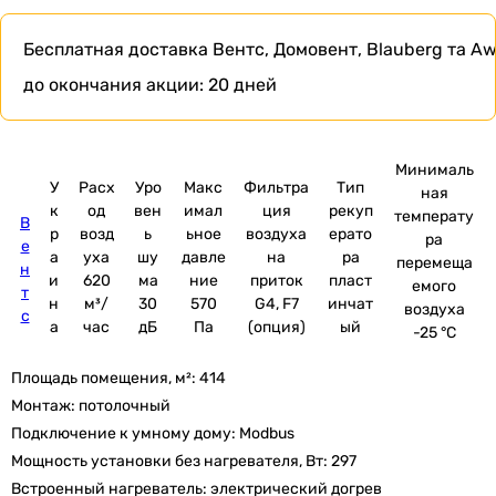
Бесплатная доставка
Вентс, Домовент, Blauberg та Aw
до окончания акции:
20 дней
Минималь
У
Расх
Уро
Макс
Фильтра
Тип
ная
к
од
вен
имал
ция
рекуп
температу
В
р
возд
ь
ьное
воздуха
ерато
ра
е
а
уха
шу
давле
на
ра
перемеща
н
и
620
ма
ние
приток
пласт
емого
т
н
м³/
30
570
G4, F7
инчат
воздуха
с
а
час
дБ
Па
(опция)
ый
-25 °C
Площадь помещения, м²:
414
Монтаж:
потолочный
Подключение к умному дому:
Modbus
Мощность установки без нагревателя, Вт:
297
Встроенный нагреватель:
электрический догрев