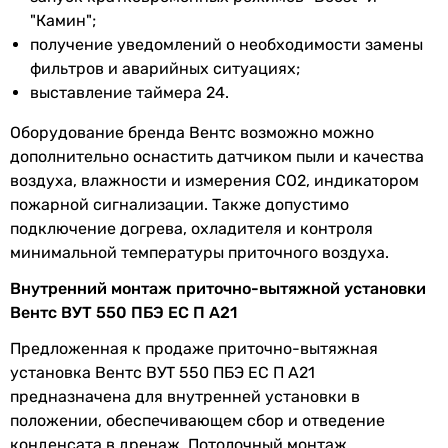
"Камин";
перемещаемого
получение уведомлений о необходимости замены
воздуха
фильтров и аварийных ситуациях;
Максимальная
40 °C
выставление таймера 24.
температура
Оборудование бренда Вентс возможно можно
перемещаемого
дополнительно оснастить датчиком пыли и качества
воздуха
воздуха, влажности и измерения СО2, индикатором
пожарной сигнализации. Также допустимо
Материал
алюмоцинк
подключение догрева, охладителя и контроля
корпуса
минимальной температуры приточного воздуха.
Материал
минеральная вата
Внутренний монтаж приточно-вытяжной установки
изоляции
Вентс ВУТ 550 ПБЭ ЕС П А21
Толщина
20 мм
Предложенная к продаже приточно-вытяжная
изоляции
установка Вентс ВУТ 550 ПБЭ ЕС П А21
предназначена для внутренней установки в
Тип
EC
положении, обеспечивающем сбор и отведение
вентиляторов
конденсата в дренаж. Потолочный монтаж