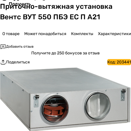
Получить
Приточно-вытяжная установка
Вентс ВУТ 550 ПБЭ ЕС П А21
О товаре
Может понадобиться
Комплекты
Характеристик
Добавить отзыв
Получите
до 250 бонусов за отзыв
Поделиться
Код:
203441