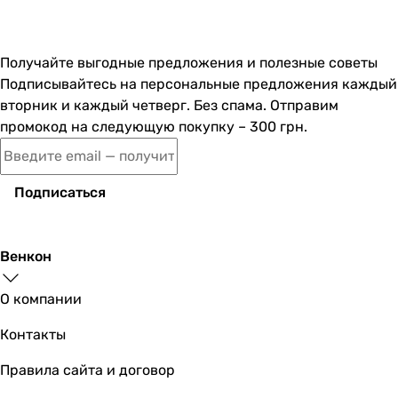
114 275
грн
Купить
Получайте выгодные предложения и полезные советы
Вентс ВУТ 600 ПЭ ЕС Л
Подписывайтесь на персональные предложения каждый
вторник и каждый четверг. Без спама. Отправим
промокод на следующую покупку – 300 грн.
114 275
грн
Купить
Подписаться
Вентс ВУЭ 900 ПБЭ ЕС П А21 DTV
Венкон
О компании
170 200
грн
Купить
Контакты
Вентс ВУТ 350 ПЭ ЕС П
Правила сайта и договор