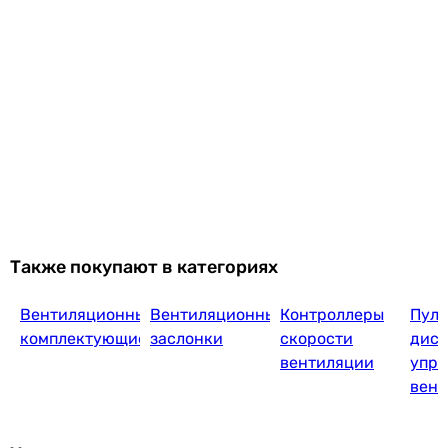
Также покупают в категориях
Вентиляционные
Вентиляционные
Контроллеры
Пуль
комплектующие
заслонки
скорости
дист
вентиляции
упра
вент