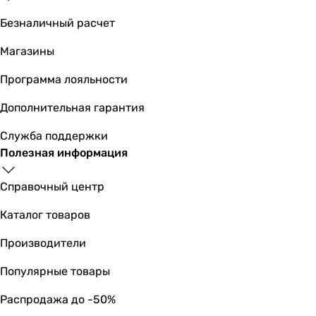
400 м²
Безналичный расчет
467 м²
467 м²
Магазины
687 м²
234 м²
Программа лояльности
734 м²
Дополнительная гарантия
Типоразмер установки
550
Служба поддержки
550
Полезная информация
900
300
Справочный центр
300
Каталог товаров
600
600
Производители
600
900
Популярные товары
350
Распродажа до -50%
1000