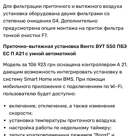
Максимальный
11.1 А
Для фильтрации приточного и вытяжного воздуха
ток установки
установка оборудована двумя фильтрами со
степенью очищения G4. Дополнительно
Частота тока
50 Гц
предусмотрена опция монтажа на приток фильтра
тонкой очистки F7.
Встроенный
электрический догрев
нагреватель
Приточно-вытяжная установка Вентс ВУТ 550 ПБЭ
ЕС П А21 с умной автоматикой
Мощность
2 кВт
Модель за 106 923 грн оснащена контроллером А 21,
электрического
дающим возможность интегрировать установку в
нагревателя
систему Smart Home или BMS. При помощи
мобильного приложения с подключением по Wi-Fi,
Сторона
правая
пользователю будет доступно:
обслуживания
включение, отключение, а также изменение
Комплектация
руководство пользователя,
скорости;
приточно-вытяжная установка
установка температуры приточного воздуха;
настройка работы по недельному таймеру;
Минимальная
-25 °C
запуск кратковременных режимов "Boost" и
температура