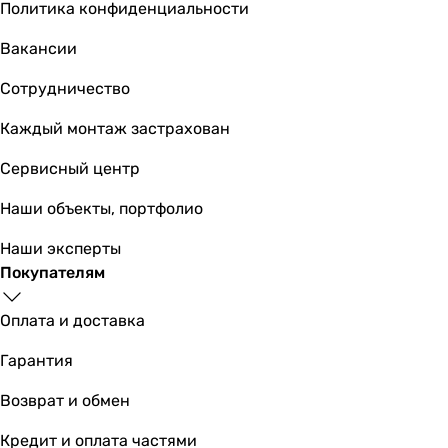
Политика конфиденциальности
Вакансии
97 951
грн
Купить
Сотрудничество
Каждый монтаж застрахован
Вентс ВУТ 1000 ПЭ ЕС П
Сервисный центр
Наши объекты, портфолио
158 584
грн
Купить
Наши эксперты
Покупателям
Основные характеристики
Площадь помещения
Оплата и доставка
414 м²
Гарантия
414 м²
687 м²
Возврат и обмен
227 м²
227 м²
Кредит и оплата частями