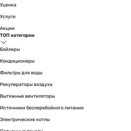
Монтаж
Уценка
потолочный
потолочный
Услуги
потолочный
Акции
потолочный
ТОП категории
потолочный
потолочный
Бойлеры
потолочный
потолочный
Кондиционеры
потолочный
потолочный
Фильтры для воды
потолочный
Рекуператоры воздуха
Расход воздуха
620 м³/час
Вытяжные вентиляторы
620 м³/час
1030 м³/час
Источники бесперебойного питания
340 м³/час
Электрические котлы
340 м³/час
600 м³/час