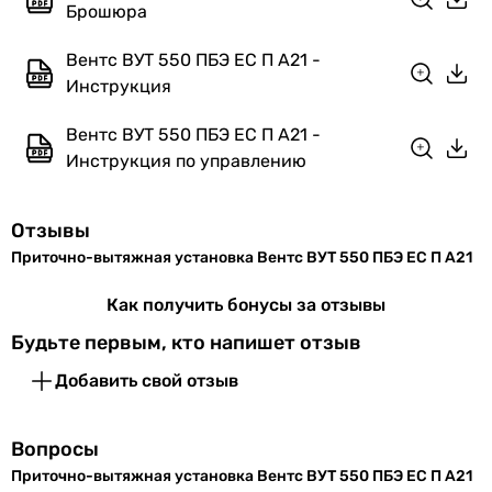
Вес
Брошюра
67 кг
Размер
Вентс ВУТ 550 ПБЭ ЕС П А21 -
200 мм
подключаемых
Инструкция
воздуховодов
Вентс ВУТ 550 ПБЭ ЕС П А21 -
Инструкция по управлению
Габариты в упаковке
Ширина в
1291 мм
Отзывы
упаковке
Приточно-вытяжная установка Вентс ВУТ 550 ПБЭ ЕС П А21
Высота в
280 мм
Как получить бонусы за отзывы
упаковке
Будьте первым, кто напишет отзыв
Глубина в
827 мм
Добавить свой отзыв
упаковке
Вес в упаковке
67 кг
Вопросы
Приточно-вытяжная установка Вентс ВУТ 550 ПБЭ ЕС П А21