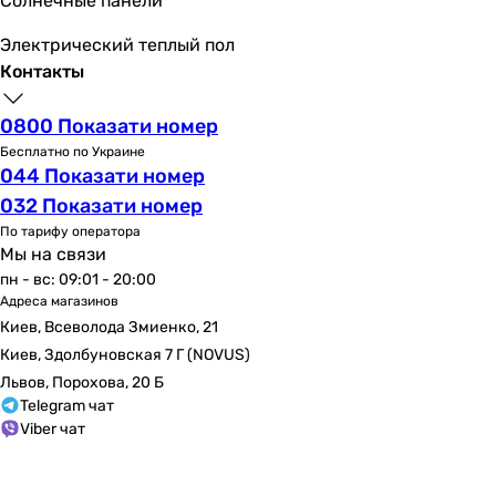
Солнечные панели
700 м³/час
700 м³/час
Электрический теплый пол
1030 м³/час
Контакты
350 м³/час
1100 м³/час
0800 Показати номер
Скорость вращения
Бесплатно по Украине
3100 об/мин
044 Показати номер
3100 об/мин
032 Показати номер
2720 об/мин
По тарифу оператора
3270 об/мин
Мы на связи
3270 об/мин
пн - вс: 09:01 - 20:00
3060 об/мин
Адреса магазинов
Киев, Всеволода Змиенко, 21
3060 об/мин
3060 об/мин
Киев, Здолбуновская 7 Г (NOVUS)
2720 об/мин
Львов, Порохова, 20 Б
Telegram чат
3560 об/мин
Viber чат
2780 об/мин
Шум от вентилятора
стандартный (от 28 до 35 дБ)