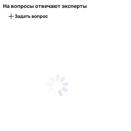
Гарантия
На вопросы отвечают эксперты
Гарантия
24 мес.
Задать вопрос
Увидели ошибку в описании или характеристиках?
Сообщите нам об этом!
Сообщить об ошибке
Характеристики, комплектация и фотографии Вентс ВУТ 550
ПБЭ ЕС П А21 носят ознакомительный характер и могут
изменяться производителем без уведомления. Магазин не
несет ответственности за изменения, внесенные
производителем.