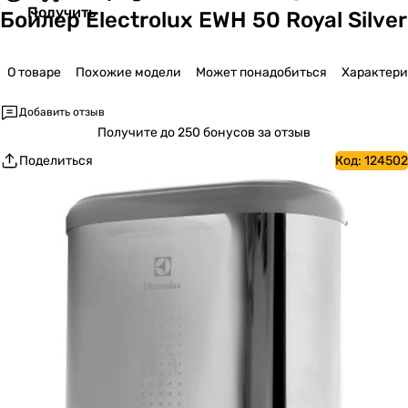
Получить
Бойлер Electrolux EWH 50 Royal Silver
О товаре
Похожие модели
Может понадобиться
Характер
Добавить отзыв
Получите
до 250 бонусов за отзыв
Поделиться
Код:
124502