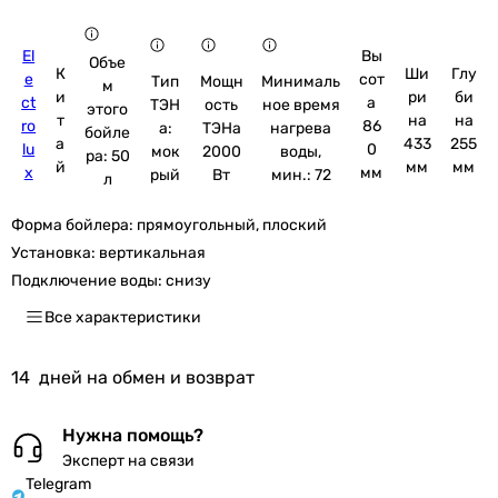
El
Вы
Объе
К
Ши
Глу
e
сот
Тип
Мощн
Минималь
м
и
ри
би
ct
а
ТЭН
ость
ное время
этого
т
на
на
ro
86
а:
ТЭНа
нагрева
бойле
а
433
255
lu
0
мок
2000
воды,
ра: 50
й
мм
мм
x
мм
рый
Вт
мин.: 72
л
Форма бойлера:
прямоугольный, плоский
Установка:
вертикальная
Подключение воды:
снизу
Все характеристики
14
дней на обмен и возврат
Нужна помощь?
Эксперт на связи
Telegram