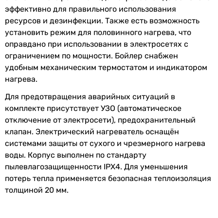
белый
эффективно для правильного использования
Вес
Увидели ошибку в описании или характеристиках?
ресурсов и дезинфекции. Также есть возможность
14 кг
Сообщите нам об этом!
установить режим для половинного нагрева, что
22 кг
Сообщить об ошибке
оправдано при использовании в электросетях с
Габариты в упаковке
ограничением по мощности. Бойлер снабжен
Высота в упаковке
Характеристики, комплектация и фотографии Electrolux EWH
удобным механическим термостатом и индикатором
-
50 Royal Silver носят ознакомительный характер и могут
нагрева.
изменяться производителем без уведомления. Магазин не
950 мм
несет ответственности за изменения, внесенные
Ширина в упаковке
Для предотвращения аварийных ситуаций в
производителем.
-
комплекте присутствует УЗО (автоматическое
510 мм
отключение от электросети), предохранительный
Глубина в упаковке
клапан. Электрический нагреватель оснащён
-
системами защиты от сухого и чрезмерного нагрева
310 мм
воды. Корпус выполнен по стандарту
Гарантия
пылевлагозащищенности IPX4. Для уменьшения
Примечание
потерь тепла применяется безопасная теплоизоляция
Подробные рекомендации по техническому обслуживанию
толщиной 20 мм.
Подробные рекомендации по техническому обслуживанию
Гарантия на бак