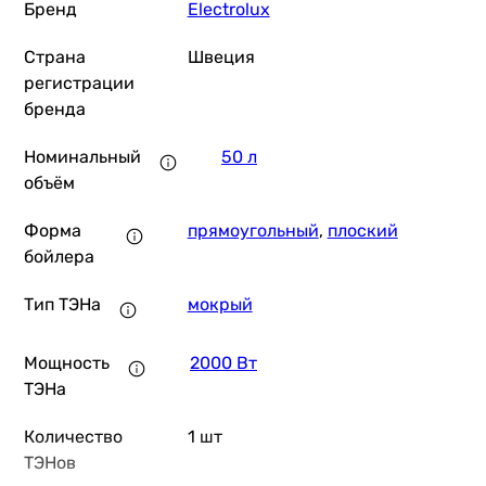
Монтаж
Бренд
Electrolux
настенный
Страна
Швеция
настенный
регистрации
Подключение воды
бренда
снизу
снизу
Номинальный
50 л
Особенности и функции
объём
-
регулировка температуры
Форма
прямоугольный
,
плоский
Диаметр подключения
бойлера
-
1/2 ″
Тип ТЭНа
мокрый
Дополнительно
-
Мощность
2000 Вт
защита от замерзания, защита от перегрева, индикатор
ТЭНа
Управление
механическое
Количество
1 шт
механическое
ТЭНов
Комплектация