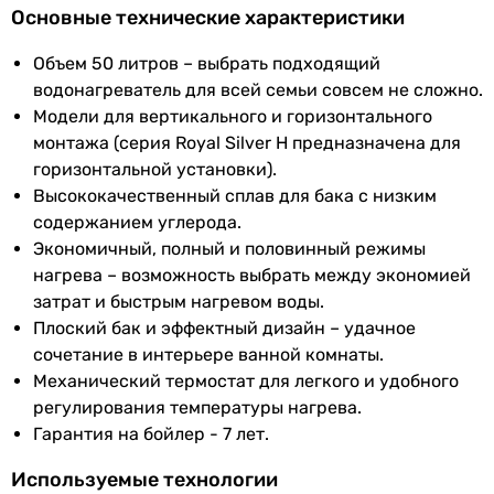
Основные технические характеристики
-
Класс защиты
IPX4
эмаль
Объем 50 литров – выбрать подходящий
Тип анода
Материал
нержавеющая сталь
водонагреватель для всей семьи совсем не сложно.
магниевый (пассивный) анод
внутреннего
Модели для вертикального и горизонтального
магниевый (пассивный) анод
бака
монтажа (серия Royal Silver H предназначена для
Подача воды
горизонтальной установки).
Тип
магниевый (пассивный) анод
-
Высококачественный сплав для бака с низким
анода
напорный
содержанием углерода.
Рабочее давление
Экономичный, полный и половинный режимы
Тип бойлера
электрический
-
нагрева – возможность выбрать между экономией
7.5 бар
затрат и быстрым нагревом воды.
Производство
Китай
Тип бойлера
Плоский бак и эффектный дизайн – удачное
электрический
сочетание в интерьере ванной комнаты.
Физические характеристики
электрический
Механический термостат для легкого и удобного
Производство
регулирования температуры нагрева.
Высота
860 мм
Китай
Гарантия на бойлер - 7 лет.
Китай
Ширина
433 мм
Используемые технологии
Опции