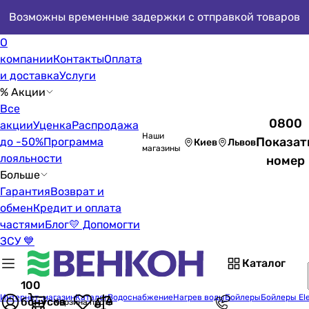
Возможны временные задержки с отправкой товаров
О
компании
Контакты
Оплата
и доставка
Услуги
% Акции
Все
0800
акции
Уценка
Распродажа
Наши
Показат
до -50%
Программа
Киев
Львов
магазины
лояльности
номер
Больше
Гарантия
Возврат и
обмен
Кредит и оплата
частями
Блог
💛 Допомогти
ЗСУ 💙
Каталог
100
Интернет-магазин
Каталог
Водоснабжение
Нагрев воды
Бойлеры
Бойлеры Ele
бонусов
Корзина пуста