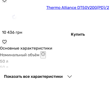
Thermo Alliance DT50V20G(PD)/2
10 436
грн
Купить
Основные характеристики
Номинальный объём
50 л
50 л
Форма бойлера
Показать все характеристики
прямоугольный, плоский
плоский, прямоугольный
Тип ТЭНа
мокрый
мокрый