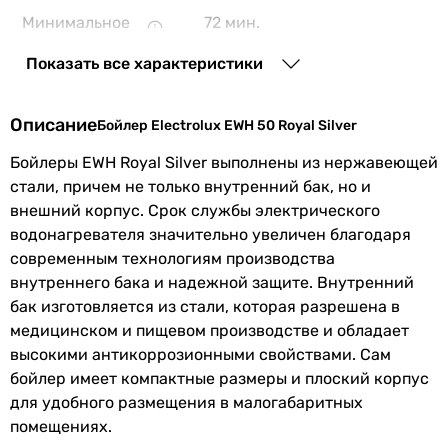
Минимальное
72 мин.
-
время
инструкция по эксплуатации, предохранительный клапа
Показать все характеристики
нагрева воды
Регулятор температуры
-
Максимальная
75 °C
внешний
Описание
Бойлер Electrolux EWH 50 Royal Silver
температура
Электропитание
Бойлеры EWH Royal Silver выполнены из нержавеющей
нагрева
230 В
стали, причем не только внутренний бак, но и
230 В
Установка
вертикальная
внешний корпус. Срок службы электрического
Класс защиты
водонагревателя значительно увеличен благодаря
IPX4
современным технологиям производства
Монтаж
настенный
IPX4
внутреннего бака и надежной защите. Внутренний
Материал теплоизоляции
бак изготовляется из стали, которая разрешена в
-
Подключение
снизу
медицинском и пищевом производстве и обладает
пенополиуретан
воды
высокими антикоррозионными свойствами. Сам
Материал внутреннего бака
бойлер имеет компактные размеры и плоский корпус
Управление
механическое
нержавеющая сталь
для удобного размещения в малогабаритных
сталь с покрытием
помещениях.
Электропитание
230 В
Покрытие внутреннего бака