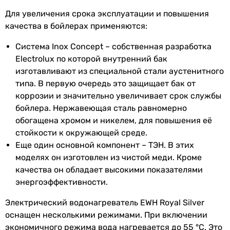
Глубина
255 мм
-
Для увеличения срока эксплуатации и повышения
кабель питания, электрическая вилка
качества в бойлерах применяются:
Цвет
серый
Энергоэффективность
Класс энергоэффективности
Система Inox Concept – собственная разработка
Вес
14 кг
-
Electrolux по которой внутренний бак
C
изготавливают из специальной стали аустенитного
Гарантия
Физические характеристики
типа. В первую очередь это защищает бак от
Высота
коррозии и значительно увеличивает срок службы
Примечание
Подробные рекомендации по
860 мм
бойлера. Нержавеющая сталь равномерно
техническому обслуживанию
875 мм
обогащена хромом и никелем, для повышения её
(ТО) и по срокам замены анода
Ширина
стойкости к окружающей среде.
находятся в гарантийном
433 мм
Еще один основной компонент – ТЭН. В этих
талоне или в инструкции по
470 мм
моделях он изготовлен из чистой меди. Кроме
эксплуатации. При
Глубина
качества он обладает высокими показателями
несоблюдении указанных
255 мм
энергоэффективности.
правил, гарантийные
285 мм
обязательства не
Электрический водонагреватель EWH Royal Silver
Цвет
поддерживаются сервисным
оснащен несколькими режимами. При включении
серый
центром.
экономичного режима вода нагревается до 55 °С. Это