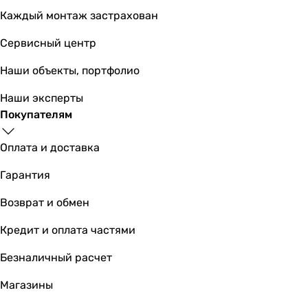
вертикальная
Каждый монтаж застрахован
вертикальная
Сервисный центр
вертикальная
вертикальная
Наши объекты, портфолио
вертикальная
Наши эксперты
Монтаж
Покупателям
настенный
настенный
Оплата и доставка
настенный
настенный
Гарантия
настенный
настенный
Возврат и обмен
настенный
Кредит и оплата частями
настенный
настенный
Безналичный расчет
настенный
настенный
Магазины
Подключение воды