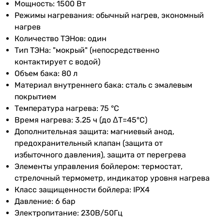
подключения
Мощность: 1500 Вт
80 л
Режимы нагревания: обычный нагрев, экономный
80 л
Дополнительно
защита от перегрева,
нагрев
80 л
индикатор работы
Количество ТЭНов: один
80 л
Тип ТЭНа: "мокрый" (непосредственно
80 л
Управление
механическое
контактирует с водой)
80 л
Объем бака: 80 л
80 л
Комплектация
инструкция по эксплуатации,
Материал внутреннего бака: сталь с эмалевым
80 л
электрическая вилка,
покрытием
Фактический объём воды
предохранительный клапан,
Температура нагрева: 75 °С
-
магниевый анод, монтажная
Время нагрева: 3.25 ч (до ΔT=45°С)
74 л
планка
Дополнительная защита: магниевый анод,
-
предохранительный клапан (защита от
72 л
Регулятор
внешний
избыточного давления), защита от перегрева
75 л
температуры
Элементы управления бойлером: термостат,
75 л
стрелочный термометр, индикатор уровня нагрева
-
Электропитание
230 В
Класс защищенности бойлера: IPX4
-
Давление: 6 бар
Класс защиты
IPX4
75 л
Электропитание: 230В/50Гц