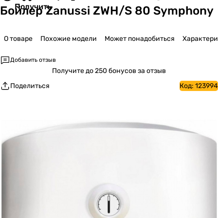
Получить
Бойлер Zanussi ZWH/S 80 Symphony
О товаре
Похожие модели
Может понадобиться
Характер
Добавить отзыв
Получите
до 250 бонусов за отзыв
Поделиться
Код:
123994