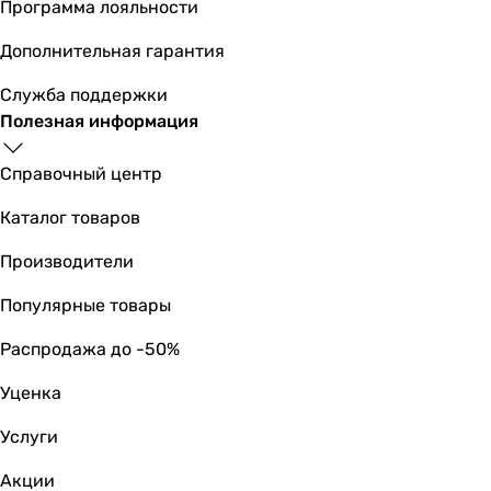
Программа лояльности
снизу
снизу
Дополнительная гарантия
снизу
Служба поддержки
снизу
Полезная информация
снизу
снизу
Справочный центр
снизу
снизу
Каталог товаров
снизу
снизу
Производители
снизу
Популярные товары
Особенности и функции
регулировка температуры
Распродажа до -50%
регулировка температуры
регулировка температуры, ECO режим
Уценка
индикатор нагрева, индикатор работы
Услуги
регулировка температуры
регулировка температуры
Акции
индикатор работы