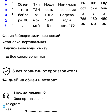
К
Вы
Ши
Глу
a
Объем
Тип
Мощн
Минималь
и
сот
рин
бин
n
этого
ТЭН
ость
ное время
т
а
а
а
u
бойле
а:
ТЭНа
нагрева
а
766
450
450
s
ра: 80
мок
1500
воды,
й
мм
мм
мм
si
л
рый
Вт
мин.: 195
Форма бойлера:
цилиндрический
Установка:
вертикальная
Подключение воды:
снизу
Все характеристики
5 лет гарантии от производителя
14
дней на обмен и возврат
Нужна помощь?
Эксперт на связи
Telegram
чат
Заказать звонок