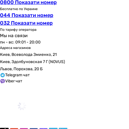
0800 Показати номер
защита от перегрева
защита от перегрева, индикатор работы, подсветка дисп
Бесплатно по Украине
044 Показати номер
защита от перегрева, защита от коррозии, защита от из
032 Показати номер
индикатор работы
защита от перегрева, индикатор работы
По тарифу оператора
Мы на связи
защита от перегрева
пн - вс: 09:01 - 20:00
индикатор работы
Адреса магазинов
защита от перегрева, индикатор работы
Киев, Всеволода Змиенко, 21
защита от замерзания, защита от перегрева, индикатор
Киев, Здолбуновская 7 Г (NOVUS)
индикатор работы, защита от перегрева
Львов, Порохова, 20 Б
Управление
Telegram чат
механическое
Viber чат
механическое
механическое
механическое
механическое
механическое
механическое
механическое