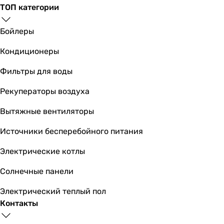
ТОП категории
регулировка температуры
регулировка температуры
Бойлеры
регулировка температуры
-
Кондиционеры
Диаметр подключения
Фильтры для воды
1/2 ″
1/2 ″
Рекуператоры воздуха
1/2 ″
1/2 ″
Вытяжные вентиляторы
1/2 ″
Источники бесперебойного питания
1/2 ″
1/2 ″
Электрические котлы
1/2 ″
1/2 ″
Солнечные панели
1/2 ″
Электрический теплый пол
1/2 ″
Контакты
Дополнительно
защита от перегрева, индикатор работы