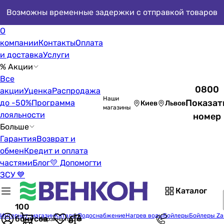
Возможны временные задержки с отправкой товаров
О
компании
Контакты
Оплата
и доставка
Услуги
% Акции
Все
0800
акции
Уценка
Распродажа
Наши
Показат
до -50%
Программа
Киев
Львов
магазины
лояльности
номер
Больше
Гарантия
Возврат и
обмен
Кредит и оплата
частями
Блог
💛 Допомогти
ЗСУ 💙
Каталог
100
Интернет-магазин
Каталог
Водоснабжение
Нагрев воды
Бойлеры
Бойлеры Za
бонусов
Корзина пуста