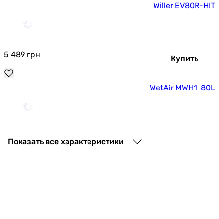
Willer EV80R-HIT
5 489
грн
Купить
WetAir MWH1-80L
6 099
грн
Купить
Показать все характеристики
Willer EV80R-FOLK
5 169
грн