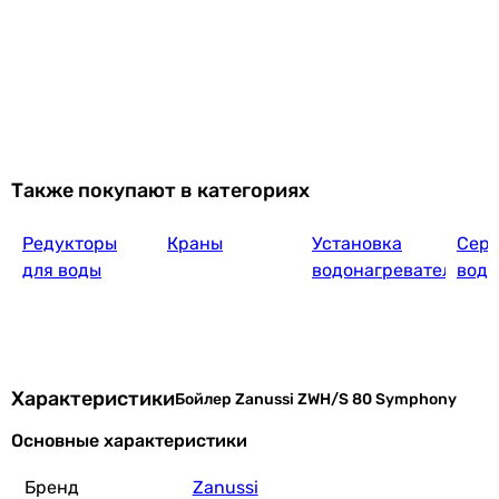
Купить
Superlux 80V 1,5K EU2 (4015005)
6 410
грн
Также покупают в категориях
Купить
Редукторы
Краны
Установка
Сер
Ariston SG1 80 V EU (3213001)
для воды
водонагревателей
водо
6 399
грн
Купить
Характеристики
Бойлер Zanussi ZWH/S 80 Symphony
Основные характеристики
Midea Install 80
Бренд
Zanussi