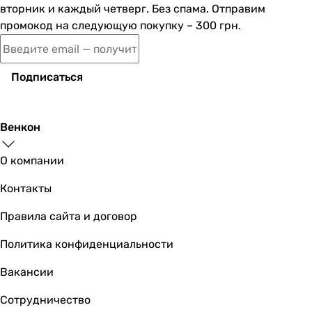
Максимальная температура нагрева
вторник и каждый четверг. Без спама. Отправим
75 °C
промокод на следующую покупку – 300 грн.
75 °C
75 °C
75 °C
Подписаться
75 °C
75 °C
75 °C
Венкон
75 °C
65 °C
О компании
65 °C
Контакты
65 °C
Установка
Правила сайта и договор
вертикальная
вертикальная
Политика конфиденциальности
вертикальная
Вакансии
вертикальная
вертикальная
Сотрудничество
вертикальная