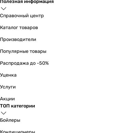
Полезная информация
60 кг
68 кг
Справочный центр
68 кг
55 кг
Каталог товаров
Цвет
белый
Производители
-
Популярные товары
белый
белый
Распродажа до -50%
Габариты в упаковке
Ширина в упаковке
Уценка
-
Услуги
655 мм
600 мм
Акции
720 мм
ТОП категории
Высота в упаковке
-
Бойлеры
1015 мм
850 мм
Кондиционеры