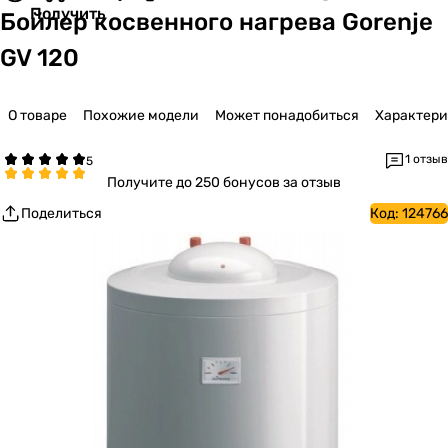
Получить
Бойлер косвенного нагрева Gorenje
GV 120
О товаре
Похожие модели
Может понадобиться
Характер
1 отзыв
Получите
до 250 бонусов за отзыв
Поделиться
Код:
124766