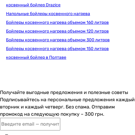
контур рециркуляции, с теплоизоляцией
косвенный бойлер Drazice
-
Напольные бойлеры косвенного нагрева
Тип анода
Бойлеры косвенного нагрева объемом 160 литров
магниевый (пассивный) анод
Бойлеры косвенного нагрева объемом 120 литров
магниевый (пассивный) анод
титановый (активный) анод
Бойлеры косвенного нагрева объемом 300 литров
магниевый (пассивный) анод
Бойлеры косвенного нагрева объемом 150 литров
Опции
косвенный бойлер в Полтаве
-
-
электрический ТЭН
-
Производство
Получайте выгодные предложения и полезные советы
Словения
Подписывайтесь на персональные предложения каждый
Словакия
вторник и каждый четверг. Без спама. Отправим
Германия
промокод на следующую покупку – 300 грн.
Германия
Комплектация
бойлер косвенного нагрева, инструкция по эксплуатаци