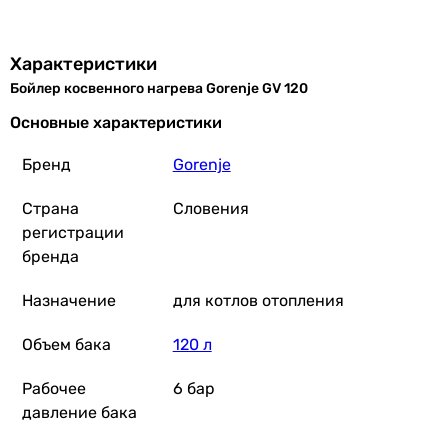
120 л
Рабочее давление бака
6 бар
Характеристики
10 бар
Бойлер косвенного нагрева Gorenje GV 120
10 бар
Основные характеристики
-
Рабочее давление теплообменника
Бренд
Gorenje
12 бар
10 бар
Страна
Словения
10 бар
регистрации
-
бренда
Максимальная температура теплообменника
95 °C
Назначение
для котлов отопления
110 °C
Объем бака
120 л
110 °C
-
Рабочее
6 бар
Суточные теплопотери
давление бака
-
1 kWh/24h