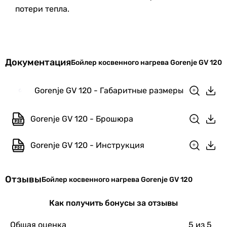
Диаметр
3/4 ″
потери тепла.
Потеря давления в нижнем теплообменнике
подключения
-
теплообменника
17 мбар
-
Диаметр
1/2 ″
-
Документация
Бойлер косвенного нагрева Gorenje GV 120
подключения
Монтаж
холодной воды
напольный
Gorenje GV 120 - Габаритные размеры
напольный
Диаметр
1/2 ″
напольный
подключения
Gorenje GV 120 - Брошюра
напольный
горячей воды
Установка
вертикальная
Gorenje GV 120 - Инструкция
Диаметр
1/2 ″
вертикальная
подключения
вертикальная
рециркуляции
Отзывы
вертикальная
Бойлер косвенного нагрева Gorenje GV 120
Форма
Покрытие
эмаль
Как получить бонусы за отзывы
цилиндрическая
внутреннего
цилиндрическая
бака
Общая оценка
5
из 5