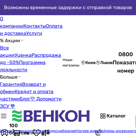
Возможны временные задержки с отправкой товаров
О
компании
Контакты
Оплата
и доставка
Услуги
% Акции
Все
0800
акции
Уценка
Распродажа
Наши
Показат
до -50%
Программа
Киев
Львов
магазины
лояльности
номер
Больше
Гарантия
Возврат и
обмен
Кредит и оплата
частями
Блог
💛 Допомогти
ЗСУ 💙
Каталог
100
Интернет-магазин
Каталог
Водоснабжение
Нагрев воды
Бойлеры косвенного
бонусов
Корзина пуста