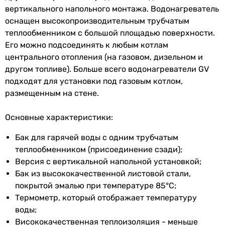
-
Установка
вертикальная
вертикального напольного монтажа. Водонагреватель
17.7 кВт
оснащен высокопроизводительным трубчатым
25 кВт
Форма
цилиндрическая
теплообменником с большой площадью поверхности.
-
Его можно подсоединять к любым котлам
Управление
без управления
Производительность нижнего теплообменника
центрального отопления (на газовом, дизельном и
-
другом топливе). Больше всего водонагреватели GV
Подключение
комбинированное
339 л/час
подходят для установки под газовым котлом,
615 л/час
размещенным на стене.
Подключение
сзади
-
теплообменника
Объем нижнего теплообменника
Основные характеристики:
4 л
Подключение
сзади
Бак для гарячей воды с одним трубчатым
4.8 л
рециркуляции
теплообменником (присоединение сзади);
-
Версия с вертикальной напольной установкой;
-
Подключение
сверху
Бак из высококачественной листовой стали,
Площадь нижнего теплообменника
холодной воды
покрытой эмалью при температуре 85°C;
0.9 м²
Термометр, который отображает температуру
0.7 м²
Подключение
сверху
воды;
1.3 м²
горячей воды
Висококачественная теплоизоляция - меньше
-