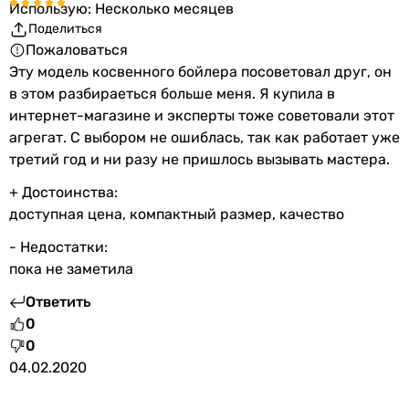
Использую: Несколько месяцев
сверху
внешний вид модели может
Поделиться
сверху
отличатся от представленной,
Пожаловаться
сверху
размеры резьбовых
Эту модель косвенного бойлера посоветовал друг, он
Подключение холодной воды
соединений могут изменяться в
в этом разбираеться больше меня. Я купила в
сверху
зависимости от даты выпуска и
интернет-магазине и эксперты тоже советовали этот
сверху
серии
агрегат. С выбором не ошиблась, так как работает уже
сверху
третий год и ни разу не пришлось вызывать мастера.
сверху
Допустимые показатели качества исходной воды
Подключение горячей воды
+ Достоинства:
сверху
Максимальная
85 °C
доступная цена, компактный размер, качество
сверху
температура
- Недостатки:
сверху
воды
пока не заметила
сверху
Диаметр подключения теплообменника
Физические характеристики
Ответить
3/4 ″
0
Высота
1103 мм
1 ″
0
1 ″
04.02.2020
Ширина
500 мм
-
Диаметр подключения холодной воды