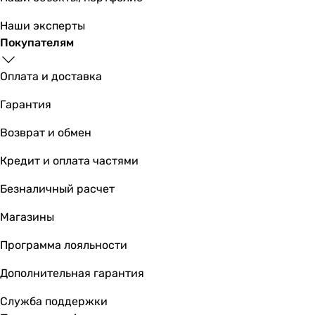
85 °C
-
Наши эксперты
Физические характеристики
Покупателям
Высота
1103 мм
Оплата и доставка
853 мм
853 мм
Гарантия
929 мм
Возврат и обмен
Ширина
500 мм
Кредит и оплата частями
590 мм
590 мм
Безналичный расчет
582 мм
Магазины
Глубина
500 мм
Программа лояльности
590 мм
590 мм
Дополнительная гарантия
582 мм
Служба поддержки
Вес