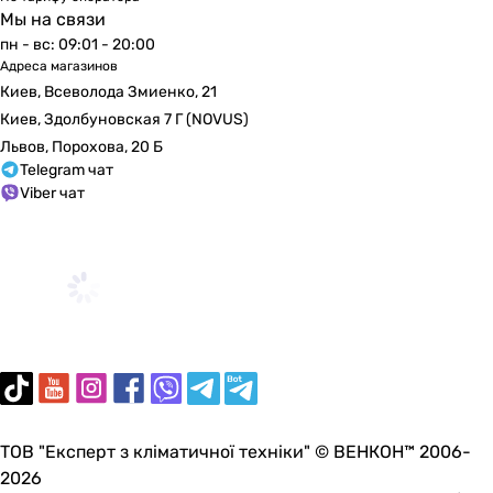
1 раз в 2 года
Мы на связи
1 раз в год
пн - вс: 09:01 - 20:00
1 раз в год
Адреса магазинов
1 раз в год
Киев, Всеволода Змиенко, 21
Примечание
Киев, Здолбуновская 7 Г (NOVUS)
Подробные рекомендации по техническому обслуживанию
Львов, Порохова, 20 Б
Подробные рекомендации по техническому обслуживанию
Telegram чат
Подробные рекомендации по техническому обслуживанию
Viber чат
Подробные рекомендации по техническому обслуживанию
ТОВ "Експерт з кліматичної техніки" © ВЕНКОН™ 2006-
2026