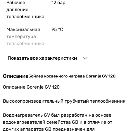
Рабочее
12 бар
-
давление
1.02 kWh/24h
теплообменника
Номинальные расчетные значения
-
Максимальная
95 °C
Tk = 10°C, Tz = 45°C, Tv = 80°C
температура
Tk = 10°C, Tz = 45°C, Tsp = 60°C, Tv = 80°C
теплообменника
-
Количество теплообменников
Количество
1 шт
Показать все характеристики
1 шт
теплообменников
1 шт
Описание
Объем нижнего
4 л
Бойлер косвенного нагрева Gorenje GV 120
1 шт
теплообменника
1 шт
Описание Gorenje GV 120
Коэффициент мощности нижнего теплообменника Nl
Площадь
0.9 м²
-
Высокопроизводительный трубчатый теплообменник
нижнего
1.6
теплообменника
-
Водонагреватель GV был разработан на основе
-
водонагревателей семейства GB и в отличие от
Монтаж
напольный
Мощность нижнего теплообменника
других аппаратов GB предназначен для