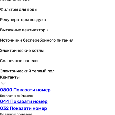
1120 мм
Фильтры для воды
Глубина в упаковке
-
Рекуператоры воздуха
740 мм
760 мм
Вытяжные вентиляторы
720 мм
Источники бесперебойного питания
Вес в упаковке
-
Электрические котлы
60.5 кг
59.5 кг
Солнечные панели
60 кг
Электрический теплый пол
Гарантия
Контакты
Гарантия
12 мес.
0800 Показати номер
12 мес.
Бесплатно по Украине
12 мес.
044 Показати номер
12 мес.
032 Показати номер
Сервисное обслуживание
По тарифу оператора