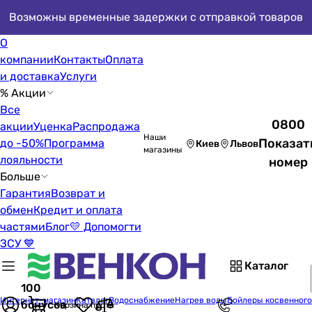
Возможны временные задержки с отправкой товаров
О
компании
Контакты
Оплата
и доставка
Услуги
% Акции
Все
0800
акции
Уценка
Распродажа
Наши
Показат
до -50%
Программа
Киев
Львов
магазины
лояльности
номер
Больше
Гарантия
Возврат и
обмен
Кредит и оплата
частями
Блог
💛 Допомогти
ЗСУ 💙
Каталог
100
Интернет-магазин
Каталог
Водоснабжение
Нагрев воды
Бойлеры косвенного
бонусов
Корзина пуста