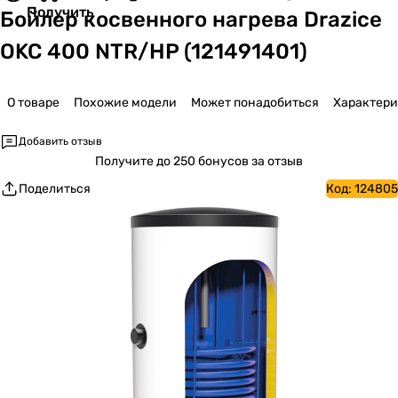
Получить
Бойлер косвенного нагрева Drazice
OKC 400 NTR/HP (121491401)
О товаре
Похожие модели
Может понадобиться
Характер
Добавить отзыв
Получите
до 250 бонусов за отзыв
Поделиться
Код:
124805