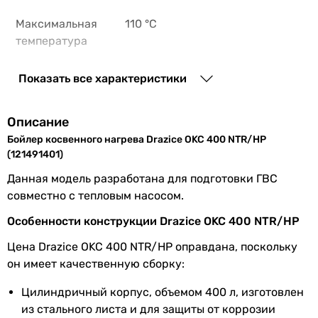
1 шт
1 шт
Максимальная
110 °C
Мощность нижнего теплообменника
температура
-
теплообменника
62.2 кВт
Показать все характеристики
Теплопотери
90 Вт
62.2 кВт
Производительность нижнего теплообменника
Номинальные
Tk = 10°C, Tz = 45°C, Tsp =
Описание
-
расчетные
50°C, Tv = 80°C
Бойлер косвенного нагрева Drazice OKC 400 NTR/HP
1531 л/час
значения
(121491401)
1531 л/час
Объем нижнего теплообменника
Данная модель разработана для подготовки ГВС
Характеристики
от 10 до 50 °C
32 л
совместно с тепловым насосом.
для измерения
-
времени
Особенности конструкции Drazice OKC 400 NTR/HP
-
нагрева воды
Площадь нижнего теплообменника
Цена Drazice OKC 400 NTR/HP оправдана, поскольку
5.2 м²
он имеет качественную сборку:
Количество
1 шт
4.4 м²
теплообменников
Цилиндричный корпус, объемом 400 л, изготовлен
4.4 м²
из стального листа и для защиты от коррозии
Время нагрева воды нижним теплообменником
Объем нижнего
32 л