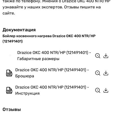
также по телефону. Мнения о Drazice OKC 400 NTR/HP
сзади
узнавайте у наших экспертов. Отзывы пишите на
Диаметр
1 ″
сзади
сайте.
подключения
Диаметр подключения теплообменника
горячей воды
5/4 ″
1 ″
Документация
Диаметр
3/4 ″
1 1/4 ″
Бойлер косвенного нагрева Drazice OKC 400 NTR/HP
подключения
Диаметр подключения холодной воды
(121491401)
рециркуляции
1 ″
1 ″
Drazice OKC 400 NTR/HP (121491401) -
Количество
3 шт.
1 ″
Габаритные размеры
мест для
Диаметр подключения горячей воды
подключения
1 ″
Drazice OKC 400 NTR/HP (121491401) -
датчиков
1 ″
Брошюра
1 ″
Количество
2 шт
Диаметр подключения рециркуляции
Drazice OKC 400 NTR/HP (121491401) -
мест под ТЭН
3/4 ″
Инструкция
3/4 ″
Материал
пластик
3/4 ″
облицовки
Отзывы
Количество мест для подключения датчиков