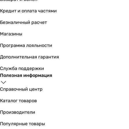
1000 мм
750 мм
Кредит и оплата частями
Высота в упаковке
Безналичный расчет
-
1200 мм
Магазины
750 мм
Глубина в упаковке
Программа лояльности
-
Дополнительная гарантия
1640 мм
1600 мм
Служба поддержки
Вес в упаковке
Полезная информация
-
207 кг
Справочный центр
170 кг
Гарантия
Каталог товаров
Гарантия
Производители
12 мес.
12 мес.
Популярные товары
12 мес.