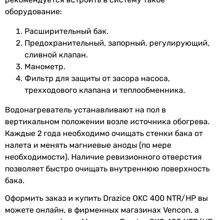
Подключение
сзади
Подключение
оборудование:
теплообменника
боковое
Расширительный бак.
боковое
Предохранительный, запорный, регулирующий,
Подключение
сзади
боковое
сливной клапан.
рециркуляции
Подключение теплообменника
Манометр.
сзади
Подключение
сзади
Фильтр для защиты от засора насоса,
сзади
холодной воды
трехходового клапана и теплообменника.
сзади
Подключение рециркуляции
Водонагреватель устанавливают на пол в
Подключение
сзади
сзади
вертикальном положении возле источника обогрева.
горячей воды
сзади
Каждые 2 года необходимо очищать стенки бака от
сзади
Диаметр
5/4 ″
налета и менять магниевые аноды (по мере
Подключение холодной воды
подключения
необходимости). Наличие ревизионного отверстия
сзади
теплообменника
позволяет быстро очищать внутреннюю поверхность
сзади
бака.
сзади
Диаметр
1 ″
Оформить заказ и купить Drazice OKC 400 NTR/HP вы
Подключение горячей воды
подключения
можете онлайн, в фирменных магазинах Vencon, а
сзади
холодной воды