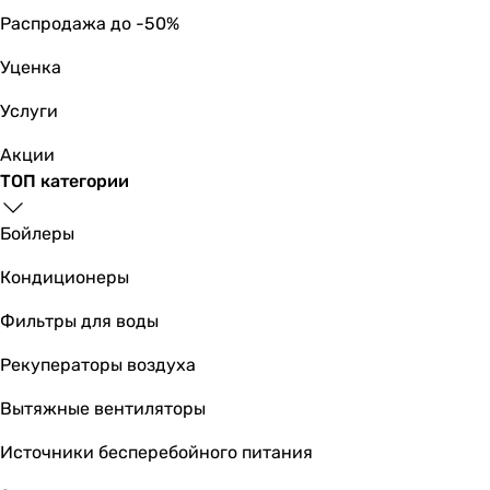
Сервисное обслуживание
Распродажа до -50%
1 раз в год
Уценка
1 раз в год
1 раз в год
Услуги
Примечание
Подробные рекомендации по техническому обслуживанию
Акции
Подробные рекомендации по техническому обслуживанию
ТОП категории
Подробные рекомендации по техническому обслуживанию
Бойлеры
Кондиционеры
Фильтры для воды
Рекуператоры воздуха
Вытяжные вентиляторы
Источники бесперебойного питания