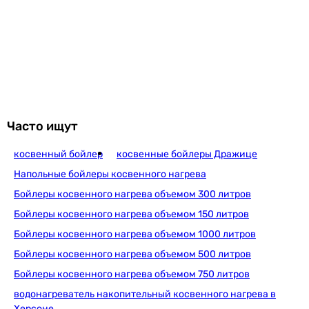
магниевый (пассивный) анод
титановый (активный) анод
Энергоэффективность
Опции
электрический ТЭН
Класс
C
электрический ТЭН
энергоэффективности
электрический ТЭН
Производство
Допустимые показатели качества исходной воды
Чешская Республика
Часто ищут
Германия
Максимальная
80 °C
Германия
косвенный бойлер
косвенные бойлеры Дражице
температура
Комплектация
Напольные бойлеры косвенного нагрева
воды
бойлер косвенного нагрева, инструкция по эксплуатаци
Бойлеры косвенного нагрева объемом 300 литров
бойлер косвенного нагрева, инструкция по эксплуатаци
Физические характеристики
Бойлеры косвенного нагрева объемом 150 литров
бойлер косвенного нагрева, инструкция по эксплуатаци
Бойлеры косвенного нагрева объемом 1000 литров
Примечание
Высота
1644 мм
производитель оставляет за собой право без предварит
Бойлеры косвенного нагрева объемом 500 литров
Ширина
700 мм
производитель оставляет за собой право без предварит
Бойлеры косвенного нагрева объемом 750 литров
производитель оставляет за собой право без предварит
водонагреватель накопительный косвенного нагрева в
Глубина
812 мм
Время нагрева
Херсоне