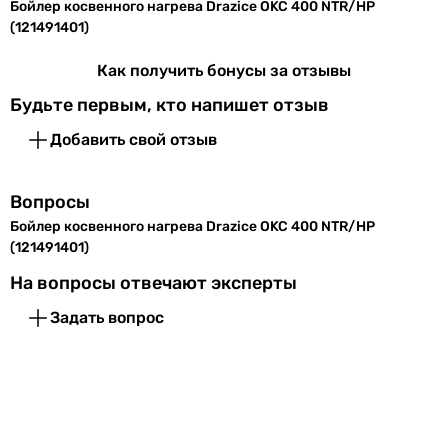
Бойлер косвенного нагрева Drazice OKC 400 NTR/HP
3 шт.
Материал
сталь с покрытием
(121491401)
-
теплообменника
-
Как получить бонусы за отзывы
Покрытие
эмаль
Количество мест под ТЭН
Будьте первым, кто напишет отзыв
внутреннего
2 шт
бака
1 шт
Добавить свой отзыв
1 шт
Теплоизоляция
пенополиуретан
Материал облицовки
Вопросы
пластик
Толщина
50 мм
Бойлер косвенного нагрева Drazice OKC 400 NTR/HP
-
теплоизоляции
(121491401)
-
Материал теплообменника
На вопросы отвечают эксперты
Защита от
магниевый анод
сталь с покрытием
коррозии
Задать вопрос
-
-
Особенности
контур рециркуляции,
Покрытие внутреннего бака
термометр, ревизионное
эмаль
отверствие, с теплоизоляцией
эмаль
эмаль