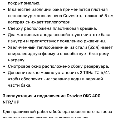
покрыт эмалью.
26 мин.
теплообменника
В качестве изоляции бака применяется плотная
-
пенополиуретановая пена Covestro, толщиной 5 см,
-
Площадь
5.2 м²
которая снижает теплопотери.
Монтаж
нижнего
Сверху расположена пластиковая крышка.
напольный
теплообменника
Два магниевых анода способствуют чистоте бака
напольный
изнутри и препятствуют появлению ржавчины.
Время нагрева
26 мин.
напольный
Увеличенный теплообменник из стали (32 л) имеет
воды нижним
Установка
спиралевидную форму и способствует быстрому
теплообменником
вертикальная
нагреву.
вертикальная
Монтаж
напольный
Смотровое окно расположено сбоку резервуара.
вертикальная
Дополнительно можно установить 2 ТЭНа TJ 6/4",
Форма
Установка
вертикальная
чтобы обеспечить нагревание воды в верхней
цилиндрическая
части бака.
цилиндрическая
Форма
цилиндрическая
цилиндрическая
Эксплуатация и подключение Drazice OKC 400
Управление
Управление
без управления
NTR/HP
без управления
электронное
Для правильной работы бойлера косвенного нагрева
Подключение
боковое
электронное
рекомендуется встроить в систему такое