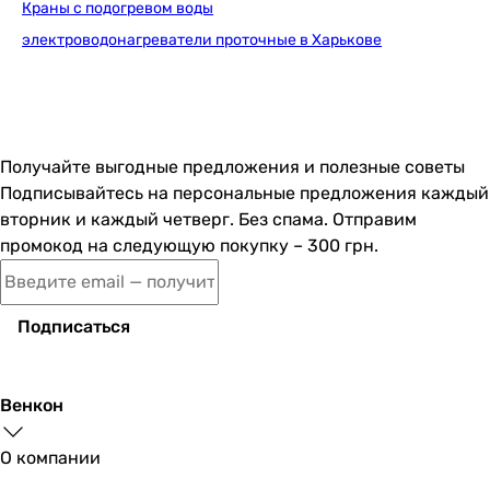
Краны с подогревом воды
Сила тока
электроводонагреватели проточные в Харькове
19 А
23 А
Монтаж
настенный
настенный
Получайте выгодные предложения и полезные советы
Управление
Подписывайтесь на персональные предложения каждый
электронное
вторник и каждый четверг. Без спама. Отправим
гидравлическое (без управления)
промокод на следующую покупку – 300 грн.
Особенности модели
индикатор питания, пульт ДУ (опция), регулировка темп
-
Подписаться
Класс защиты
IP25
IP25
Венкон
Максимальная температура выходящей воды
45 °C
О компании
-