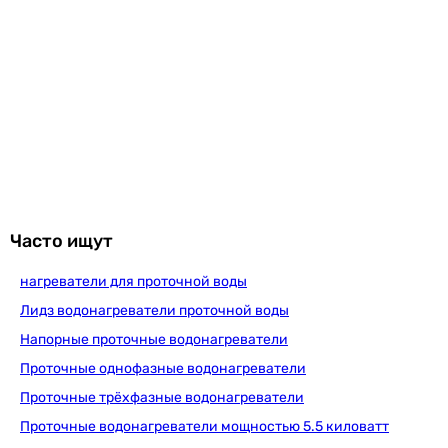
4.4 кВт
Количество ступеней мощности
1 шт
1 шт
Максимальная производительность
2,5 л/мин
2,5 л/мин
Минимальный проток воды для включения
1.5 л/мин
1.8 л/мин
Часто ищут
Электропитание
230 В
нагреватели для проточной воды
230 В
Лидз водонагреватели проточной воды
Количество фаз
Напорные проточные водонагреватели
1
Проточные однофазные водонагреватели
1
Минимальное сечение медной жилы
Проточные трёхфазные водонагреватели
2,5 мм²
Проточные водонагреватели мощностью 5.5 киловатт
2,5 мм²