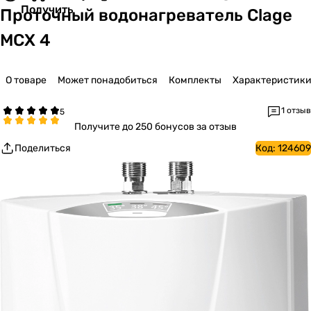
Получить
Проточный водонагреватель Clage
MCX 4
О товаре
Может понадобиться
Комплекты
Характеристик
1 отзыв
Получите
до 250 бонусов за отзыв
Поделиться
Код:
124609