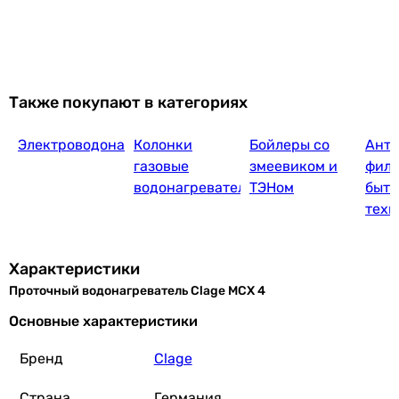
Также покупают в категориях
Электроводонагреватели
Колонки
Бойлеры со
Ант
газовые
змеевиком и
филь
водонагревательные
ТЭНом
быто
техн
Характеристики
Проточный водонагреватель Clage MCX 4
Основные характеристики
Бренд
Clage
Страна
Германия