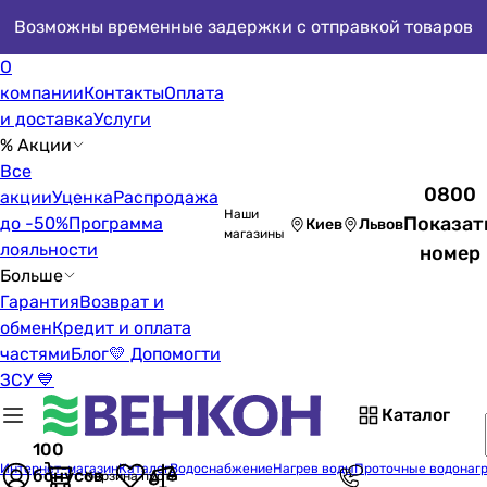
Возможны временные задержки с отправкой товаров
О
компании
Контакты
Оплата
и доставка
Услуги
% Акции
Все
0800
акции
Уценка
Распродажа
Наши
Показат
до -50%
Программа
Киев
Львов
магазины
лояльности
номер
Больше
Гарантия
Возврат и
обмен
Кредит и оплата
частями
Блог
💛 Допомогти
ЗСУ 💙
Каталог
100
Интернет-магазин
Каталог
Водоснабжение
Нагрев воды
Проточные водонаг
бонусов
Корзина пуста