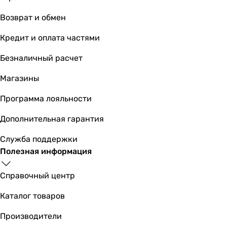
Класс энергоэффективности
Возврат и обмен
A
A
Кредит и оплата частями
Годовое энергопотребление
Безналичный расчет
474 кВт⋅ч/год
477 кВт⋅ч/год
Магазины
Физические характеристики
Высота
Программа лояльности
135 мм
Дополнительная гарантия
135 мм
Ширина
Служба поддержки
186 мм
Полезная информация
186 мм
Глубина
Справочный центр
87 мм
87 мм
Каталог товаров
Цвет
Производители
белый