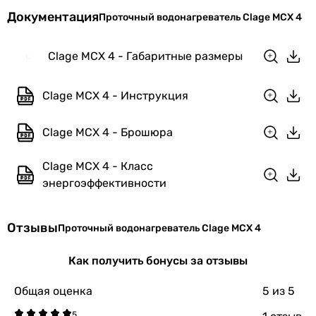
Глубина
87 мм
Документация
Проточный водонагреватель Clage MCX 4
Цвет
белый
Clage MCX 4 - Габаритные размеры
Вес
1.5 кг
Clage MCX 4 - Инструкция
Габариты в упаковке
Clage MCX 4 - Брошюра
Ширина в
245 мм
упаковке
Clage MCX 4 - Класс
Высота в
162 мм
энергоэффективности
упаковке
Отзывы
Глубина в
Проточный водонагреватель Clage MCX 4
256 мм
упаковке
Как получить бонусы за отзывы
Вес в упаковке
2.01 кг
Общая оценка
5
из 5
Гарантия