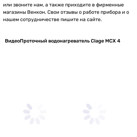
Материал ТЭНа
нержавеющая сталь
или звоните нам, а также приходите в фирменные
магазины Венкон. Свои отзывы о работе прибора и о
Производство
Германия
нашем сотрудничестве пишите на сайте.
Комплектация
инструкция по эксплуатации
Видео
Проточный водонагреватель Clage MCX 4
Энергоэффективность
Класс
A
энергоэффективности
Годовое
474 кВт⋅ч/год
энергопотребление
Физические характеристики
Высота
135 мм
Ширина
186 мм