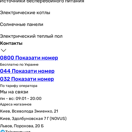
Источники бесперебойного питания
24 мес.
24 мес.
Электрические котлы
Примечание
Солнечные панели
Если электрический проточный водонагреватель не обор
Если электрический проточный водонагреватель не обор
Электрический теплый пол
Контакты
0800 Показати номер
Бесплатно по Украине
044 Показати номер
032 Показати номер
По тарифу оператора
Мы на связи
пн - вс: 09:01 - 20:00
Адреса магазинов
Киев, Всеволода Змиенко, 21
Киев, Здолбуновская 7 Г (NOVUS)
Львов, Порохова, 20 Б