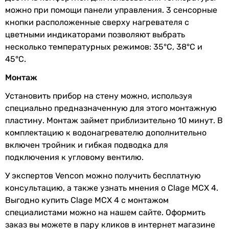
можно при помощи панели управления. 3 сенсорные
температуры, Eco режим
кнопки расположенные сверху нагревателя с
Класс
IP25
цветными индикаторами позволяют выбрать
защиты
несколько температурных режимов: 35°C, 38°C и
45°C.
Максимальная
45 °C
Монтаж
температура
выходящей
Установить прибор на стену можно, используя
воды
специально предназначенную для этого монтажную
пластину. Монтаж займет приблизительно 10 минут. В
Подключение
сверху
комплектацию к водонагревателю дополнительно
воды
включен тройник и гибкая подводка для
подключения к угловому вентилю.
Подключение
3/8 ″
холодной воды
У экспертов Vencon можно получить бесплатную
консультацию, а также узнать мнения о Clage MCX 4.
Подключение
3/8 ″
Выгодно купить Clage MCX 4 с монтажом
горячей воды
специалистами можно на нашем сайте. Оформить
заказ вы можете в пару кликов в интернет магазине