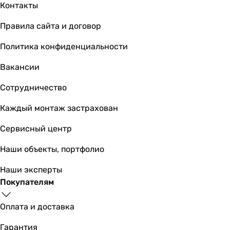
Контакты
Подключение воды
сверху
Правила сайта и договор
сверху
Подключение холодной воды
Политика конфиденциальности
3/8 ″
Вакансии
3/8 ″
Подключение горячей воды
Сотрудничество
3/8 ″
3/8 ″
Каждый монтаж застрахован
Материал ТЭНа
Сервисный центр
нержавеющая сталь
нержавеющая сталь
Наши объекты, портфолио
Производство
Германия
Наши эксперты
Германия
Покупателям
Комплектация
инструкция по эксплуатации
Оплата и доставка
инструкция по эксплуатации
Гарантия
Энергоэффективность