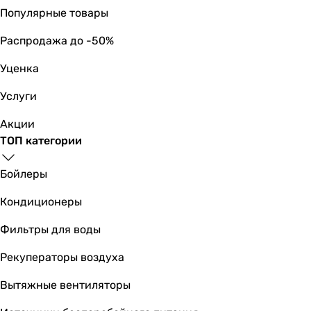
белый
Популярные товары
Вес
1.5 кг
Распродажа до -50%
1.5 кг
Уценка
Габариты в упаковке
Ширина в упаковке
Услуги
245 мм
233 мм
Акции
Высота в упаковке
ТОП категории
162 мм
186 мм
Бойлеры
Глубина в упаковке
Кондиционеры
256 мм
132 мм
Фильтры для воды
Вес в упаковке
2.01 кг
Рекуператоры воздуха
1.8 кг
Вытяжные вентиляторы
Гарантия
Гарантия