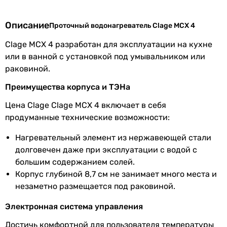
Минимальный
1.5 л/мин
проток воды
Описание
Проточный водонагреватель Clage MCX 4
для включения
Clage MCX 4 разработан для эксплуатации на кухне
Электропитание
230 В
или в ванной с установкой под умывальником или
раковиной.
Количество фаз
1
Преимущества корпуса и ТЭНа
Минимальное
2,5 мм²
Цена Clage Clage MCX 4 включает в себя
сечение
продуманные технические возможности:
медной жилы
Нагревательный элемент из нержавеющей стали
Сила тока
19 А
долговечен даже при эксплуатации с водой с
большим содержанием солей.
Монтаж
настенный
Корпус глубиной 8,7 см не занимает много места и
Управление
электронное
незаметно размещается под раковиной.
Электронная система управления
Особенности
индикатор питания, пульт ДУ
Достичь комфортной для пользователя температуры
модели
(опция), регулировка