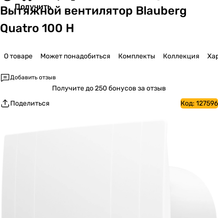
Получить
Вытяжной вентилятор Blauberg
Quatro 100 H
О товаре
Может понадобиться
Комплекты
Коллекция
Ха
Добавить отзыв
Получите
до 250 бонусов за отзыв
Поделиться
Код:
127596