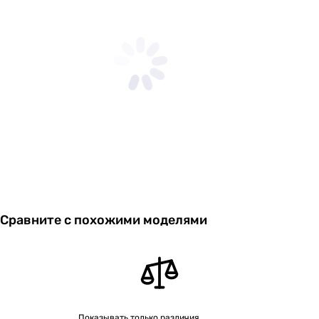
передней
панели
Глубина
32 мм
передней
панели
Вес
0.56 кг
Габариты в упаковке
Ширина в
150 мм
упаковке
Сравните с похожими моделями
Высота в
160 мм
упаковке
Глубина в
180 мм
упаковке
Показывать только различия