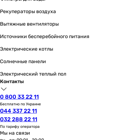
150 мм
-
Рекуператоры воздуха
Высота в упаковке
Вытяжные вентиляторы
160 мм
-
Источники бесперебойного питания
Глубина в упаковке
180 мм
Электрические котлы
-
Солнечные панели
Вес в упаковке
0.68 кг
Электрический теплый пол
-
Контакты
Гарантия
Гарантия
0 800 33 22 11
60 мес.
Бесплатно по Украине
24 мес.
044 337 22 11
032 288 22 11
По тарифу оператора
Мы на связи