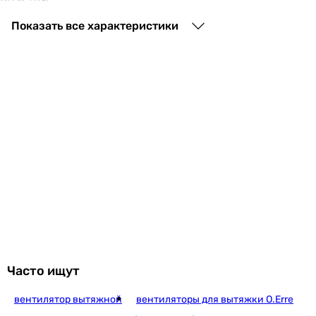
Рекомендуемая площадь помещения
Показать все характеристики
4 м²
4 м²
Частота вращения
2300 об/мин
-
Потребляемая мощность
14 Вт
10 Вт
Уровень шума вентилятора
33 дБ
34.6 дБ
Шум от вентилятора
стандартный (от 28 до 35 дБ)
стандартный (от 28 до 35 дБ)
Часто ищут
Монтаж вентилятора
настенный, потолочный
вентилятор вытяжной
вентиляторы для вытяжки O.Erre
настенный, потолочный