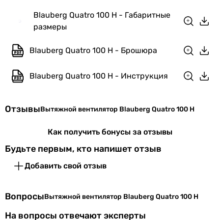
Максимальная
45 °C
Blauberg Quatro 100 H - Габаритные
температура
размеры
перемещаемого
воздуха
Blauberg Quatro 100 H - Брошюра
Количество
1 шт
Blauberg Quatro 100 H - Инструкция
скоростей
Покрытие
глянцевое
Отзывы
Вытяжной вентилятор Blauberg Quatro 100 H
Производство
Украина
Как получить бонусы за отзывы
Электропитание
230 В
Будьте первым, кто напишет отзыв
Добавить свой отзыв
Номинальный
0.09 А
ток
Вопросы
Вытяжной вентилятор Blauberg Quatro 100 H
Частота тока
50 Гц
На вопросы отвечают эксперты