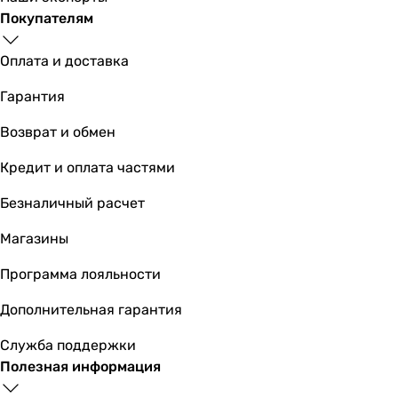
Номинальный ток
Покупателям
0.09 А
-
Оплата и доставка
Частота тока
Гарантия
50 Гц
50 Гц
Возврат и обмен
Класс защиты
IP34
Кредит и оплата частями
-
Безналичный расчет
Коллекции
Blauberg Quatro
Магазины
O.Erre Onda
Физические характеристики
Программа лояльности
Диаметр
Дополнительная гарантия
100 мм
100 мм
Служба поддержки
Глубина патрубка
Полезная информация
96 мм