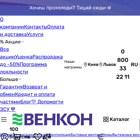
Хочеш прохолоди? Тицяй сюди ❄️
О
компании
Контакты
Оплата
и доставка
Услуги
% Акции
Все
0
акции
Уценка
Распродажа
800
Наши
до -50%
Программа
RU
Киев
Львов
магазины
33
лояльности
22 11
Больше
Гарантия
Возврат и
обмен
Кредит и оплата
частями
Блог
💛 Допомогти
ЗСУ 💙
Каталог
100
Интернет-магазин
Каталог
Вентиляция
Бытовые вентиляторы
Вытяжные вен
бонусов
Корзина пуста