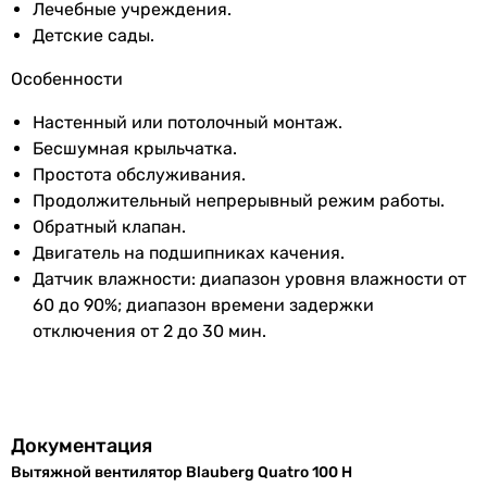
Лечебные учреждения.
Материал
полиэтилен
Детские сады.
обратного
Особенности
клапана
Настенный или потолочный монтаж.
Настройки
от 2 до 30 минут
Бесшумная крыльчатка.
таймера
(регулируемый)
Простота обслуживания.
задержки
Продолжительный непрерывный режим работы.
выключения
Обратный клапан.
Двигатель на подшипниках качения.
Настройки
от 60 до 90 %
Датчик влажности: диапазон уровня влажности от
регулировки
60 до 90%; диапазон времени задержки
датчика
отключения от 2 до 30 мин.
влажности
Минимальная
1 °C
температура
перемещаемого
Документация
воздуха
Вытяжной вентилятор Blauberg Quatro 100 H