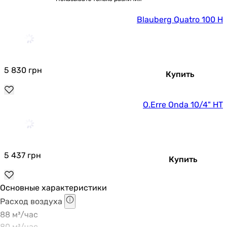
Вес в упаковке
0.68 кг
Blauberg Quatro 100 H
Гарантия
Гарантия
60 мес.
5 830
грн
Купить
Увидели ошибку в описании или характеристиках?
Сообщите нам об этом!
O.Erre Onda 10/4" HT
Сообщить об ошибке
Характеристики, комплектация и фотографии Blauberg
Quatro 100 H носят ознакомительный характер и могут
изменяться производителем без уведомления. Магазин не
5 437
грн
Купить
несет ответственности за изменения, внесенные
производителем.
Основные характеристики
Расход воздуха
88 м³/час
80 м³/час