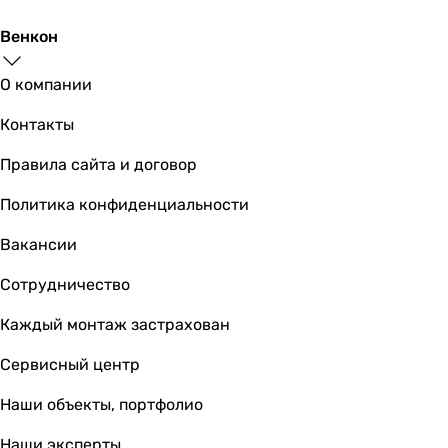
от 40 до 90 %
Минимальная температура перемещаемого воздуха
Венкон
1 °C
-
О компании
Максимальная температура перемещаемого воздуха
45 °C
Контакты
45 °C
Правила сайта и договор
Количество скоростей
1 шт
Политика конфиденциальности
1 шт
Вакансии
Покрытие
глянцевое
Сотрудничество
глянцевое
Производство
Каждый монтаж застрахован
Украина
Сервисный центр
Италия
Электропитание
Наши объекты, портфолио
230 В
230 В
Наши эксперты