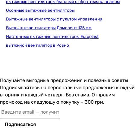
вытяжные вентиляторы бытовые с обратным клапаном
Тип
Оконные вытяжные вентиляторы
осевой
Вытяжные вентиляторы с пультом управления
осевой
Вытяжные вентиляторы Домовент 125 мм
Особенности и функции
Настенные вытяжные вентиляторы Europlast
обратный клапан, датчик влажности, таймер выключени
вытяжной вентилятор в Ровно
обратный клапан, датчик влажности, таймер выключени
Дополнительно
декоративная панель
декоративная панель, световой индикатор
Материал обратного клапана
Получайте выгодные предложения и полезные советы
полиэтилен
Подписывайтесь на персональные предложения каждый
полиэтилен
вторник и каждый четверг. Без спама. Отправим
Настройки таймера задержки выключения
промокод на следующую покупку – 300 грн.
от 2 до 30 минут (регулируемый)
от 2 до 25 минут (регулируемый)
Настройки регулировки датчика влажности
Подписаться
от 60 до 90 %