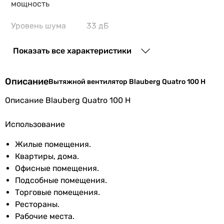
мощность
Уровень шума
33 дБ
вентилятора
Показать все характеристики
Шум от
стандартный (от 28 до 35 дБ)
вентилятора
Описание
Вытяжной вентилятор Blauberg Quatro 100 H
Монтаж
настенный
,
потолочный
Описание Blauberg Quatro 100 H
вентилятора
Использование
Тип
осевой
Жилые помещения.
Особенности
обратный клапан
,
датчик
Квартиры, дома.
и функции
влажности
,
таймер
Офисные помещения.
выключения
,
двигатель на
Подсобные помещения.
шарикоподшипниках
Торговые помещения.
Рестораны.
Дополнительно
декоративная панель
Рабочие места.