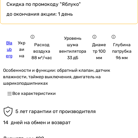
Скидка по промокоду
"Яблуко"
до окончания акции:
1 день
Уровень
Bla
Укр
шума
Расход
Диаме
Глубина
ub
аи
вентилятора
воздуха
тр 100
патрубка
erg
на
33 дБ
88 м³/час
мм
96 мм
Особенности и функции:
обратный клапан, датчик
влажности, таймер выключения, двигатель на
шарикоподшипниках
Все характеристики
5 лет гарантии от производителя
14
дней на обмен и возврат