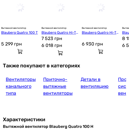
Вытяжной вентилятор
Вытяжной вентилятор
Вытяжной вентилятор
Вытяж
Blauberg Quatro 100 T
Blauberg Quatro Hi-Te
Blauberg Quatro Hi-Te
Bla
ch 125 T
7 523 грн
ch Chrome 100
ch 
8 1
5 299
грн
6 930
грн
6 018
грн
6 
Также покупают в категориях
Вентиляторы
Приточно-
Детали в
Прое
канального
вытяжные
вентиляцию
сист
типа
вентиляторы
вент
Характеристики
Вытяжной вентилятор Blauberg Quatro 100 H