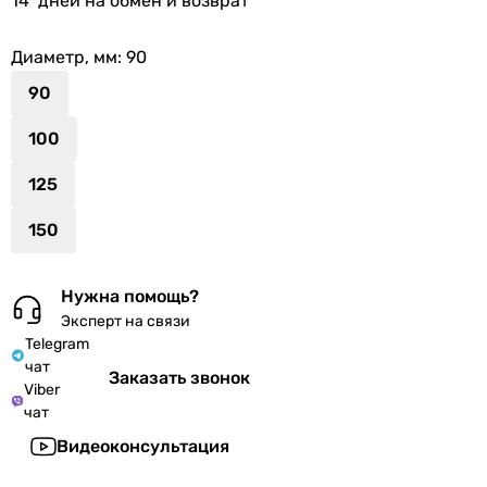
14
дней на обмен и возврат
Диаметр, мм
: 90
90
100
125
150
Нужна помощь?
Эксперт на связи
Telegram
чат
Заказать звонок
Viber
чат
Видеоконсультация