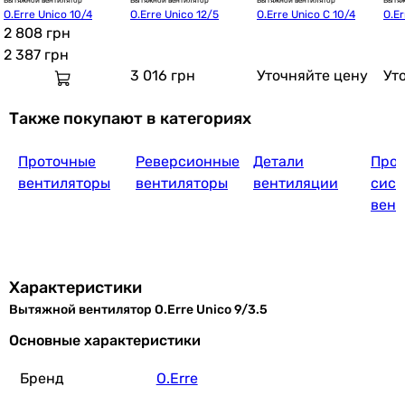
Вытяжной вентилятор
Вытяжной вентилятор
Вытяжной вентилятор
Вытяж
O.Erre Unico 10/4
O.Erre Unico 12/5
O.Erre Unico C 10/4
O.Er
2 808 грн
2 387
грн
3 016
грн
Уточняйте цену
Ут
Также покупают в категориях
Проточные
Реверсионные
Детали
Прое
вентиляторы
вентиляторы
вентиляции
сист
вент
Характеристики
Вытяжной вентилятор O.Erre Unico 9/3.5
Основные характеристики
Бренд
O.Erre