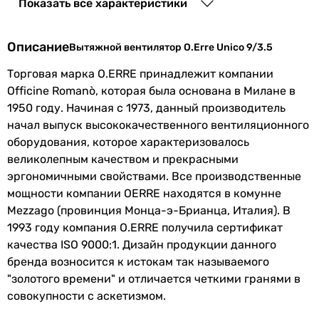
Показать все характеристики
Монтаж
настенный
вентилятора
Описание
Вытяжной вентилятор O.Erre Unico 9/3.5
Тип
осевой
Торговая марка O.ERRE принадлежит компании
Officine Romanò, которая была основана в Милане в
Максимальная
45 °C
1950 году. Начиная с 1973, данный производитель
температура
начал выпуск высококачественного вентиляционного
перемещаемого
оборудования, которое характеризовалось
воздуха
великолепным качеством и прекрасными
эргономичными свойствами. Все производственные
Количество
1 шт
мощности компании OERRE находятся в комунне
скоростей
Mezzago (провинция Монца-э-Брианца, Италия). В
1993 году компания O.ERRE получила сертификат
Покрытие
глянцевое
качества ISO 9000:1. Дизайн продукции данного
бренда возносится к истокам так называемого
Производство
Италия
"золотого времени" и отличается четкими гранями в
совокупности с аскетизмом.
Электропитание
230 В