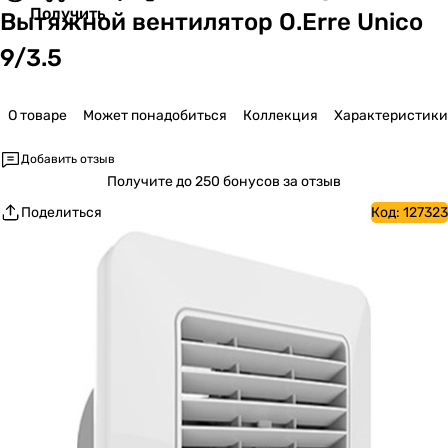
Получить
Вытяжной вентилятор O.Erre Unico
9/3.5
О товаре
Может понадобиться
Коллекция
Характеристики
Добавить отзыв
Получите
до 250 бонусов за отзыв
Поделиться
Код:
127323