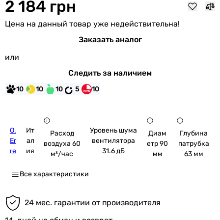
2 184 грн
Цена на данный товар уже недействительна!
Заказать аналог
или
Следить за наличием
10
10
10
5
10
O.
Ит
Уровень шума
Расход
Диам
Глубина
Er
ал
вентилятора
воздуха 60
етр 90
патрубка
re
ия
31.6 дБ
м³/час
мм
63 мм
Все характеристики
24 мес. гарантии от производителя