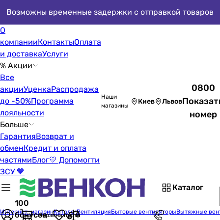
Возможны временные задержки с отправкой товаров
О
компании
Контакты
Оплата
и доставка
Услуги
% Акции
Все
0800
акции
Уценка
Распродажа
Наши
Показат
до -50%
Программа
Киев
Львов
магазины
лояльности
номер
Больше
Гарантия
Возврат и
обмен
Кредит и оплата
частями
Блог
💛 Допомогти
ЗСУ 💙
Каталог
100
Интернет-магазин
Каталог
Вентиляция
Бытовые вентиляторы
Вытяжные вен
бонусов
Корзина пуста