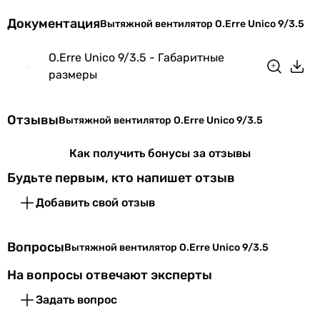
Частота тока
50 Гц
Документация
Вытяжной вентилятор O.Erre Unico 9/3.5
Коллекции
O.Erre Unico
O.Erre Unico 9/3.5 - Габаритные
размеры
Физические характеристики
Диаметр
90 мм
Отзывы
Вытяжной вентилятор O.Erre Unico 9/3.5
Глубина
63 мм
Как получить бонусы за отзывы
патрубка
Будьте первым, кто напишет отзыв
Цвет
белый
Добавить свой отзыв
Ширина
125 мм
передней
Вопросы
Вытяжной вентилятор O.Erre Unico 9/3.5
панели
На вопросы отвечают эксперты
Высота
125 мм
Задать вопрос
передней