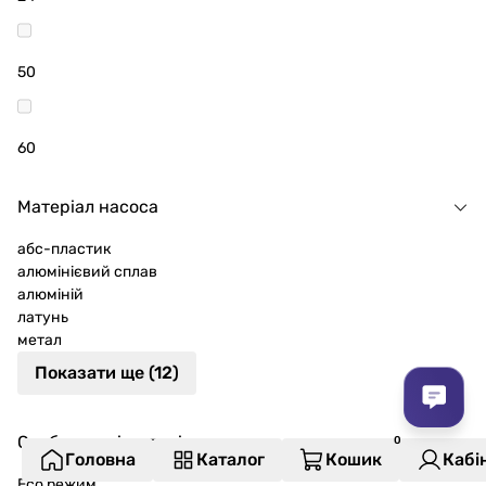
50
60
Матеріал насоса
абс-пластик
алюмінієвий сплав
алюміній
латунь
метал
Показати ще (12)
Особливості моделі
Головна
Каталог
Кошик
Кабі
Eco режим