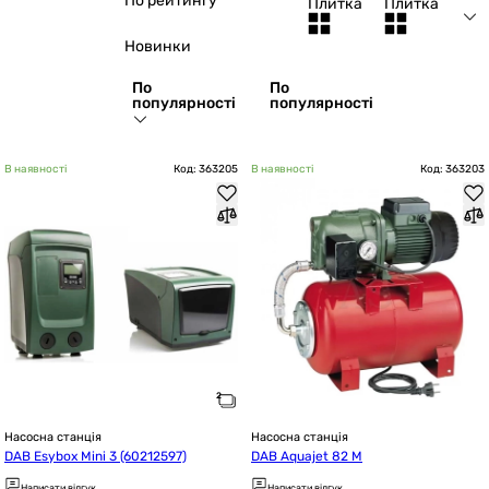
По рейтингу
Плитка
Плитка
Новинки
По
По
популярності
популярності
В наявності
Код: 363205
В наявності
Код: 363203
Насосна станція
Насосна станція
DAB Esybox Mini 3 (60212597)
DAB Aquajet 82 M
Написати відгук
Написати відгук