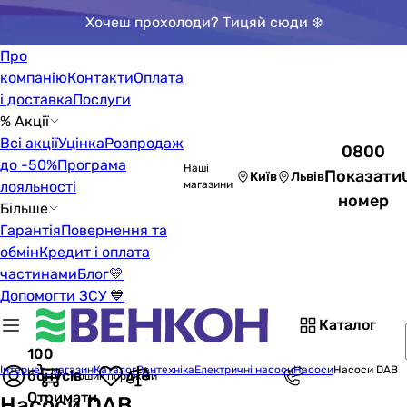
Хочеш прохолоди? Тицяй сюди ❄️
Про
компанію
Контакти
Оплата
і доставка
Послуги
% Акції
Всі акції
Уцінка
Розпродаж
0800
до -50%
Програма
Наші
Показати
Київ
Львів
лояльності
магазини
номер
Більше
Гарантія
Повернення та
обмін
Кредит і оплата
частинами
Блог
💛
Допомогти ЗСУ 💙
Каталог
100
Інтернет-магазин
Каталог
Сантехніка
Електричні насоси
Насоси
Насоси DAB
бонусів
Кошик порожній
Отримати
Насоси DAB