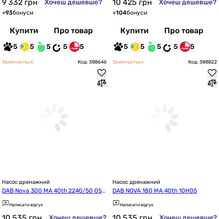
9 332
грн
10 425
грн
Хочеш дешевше?
Хочеш дешевше?
+
93
бонуси
+
104
бонуси
Купити
Про товар
Купити
Про товар
5
5
5
5
5
5
5
5
5
5
Закінчується
Код: 388646
Закінчується
Код: 388822
Насос дренажний
Насос дренажний
DAB Nova 300 MA 40th 2240/50 05H
DAB NOVA 180 MA 40th 10H05
05
Написати відгук
Написати відгук
10 535
грн
10 535
грн
Хочеш дешевше?
Хочеш дешевше?