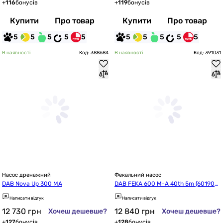
+
116
бонусів
+
119
бонусів
Купити
Про товар
Купити
Про товар
5
5
5
5
5
5
5
5
5
5
В наявності
Код: 388684
В наявності
Код: 391031
Насос дренажний
Фекальний насос
DAB Nova Up 300 MA
DAB FEKA 600 M-A 40th 5m (601903
43H)
Написати відгук
Написати відгук
12 730
грн
12 840
грн
Хочеш дешевше?
Хочеш дешевше?
+
127
бонусів
+
128
бонусів