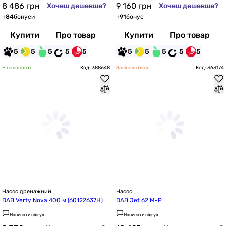
8 486
грн
9 160
грн
Хочеш дешевше?
Хочеш дешевше?
+
84
бонуси
+
91
бонус
Купити
Про товар
Купити
Про товар
5
5
5
5
5
5
5
5
5
5
В наявності
Код: 388648
Закінчується
Код: 363174
Насос дренажний
Насос
DAB Verty Nova 400 м (60122637H)
DAB Jet 62 M-P
Написати відгук
Написати відгук