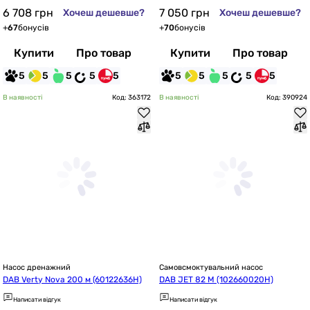
6 708
грн
7 050
грн
Хочеш дешевше?
Хочеш дешевше?
+
67
бонусів
+
70
бонусів
Купити
Про товар
Купити
Про товар
5
5
5
5
5
5
5
5
5
5
В наявності
Код: 363172
В наявності
Код: 390924
Насос дренажний
Самовсмоктувальний насос
DAB Verty Nova 200 м (60122636H)
DAB JET 82 M (102660020H)
Написати відгук
Написати відгук