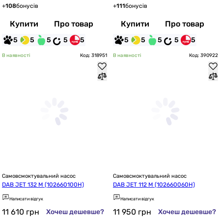
+
108
бонусів
+
111
бонусів
Купити
Про товар
Купити
Про товар
5
5
5
5
5
5
5
5
5
5
В наявності
Код: 318951
В наявності
Код: 390922
Самовсмоктувальний насос
Самовсмоктувальний насос
DAB JET 132 M (102660100H)
DAB JET 112 M (102660060H)
Написати відгук
Написати відгук
11 610
грн
11 950
грн
Хочеш дешевше?
Хочеш дешевше?