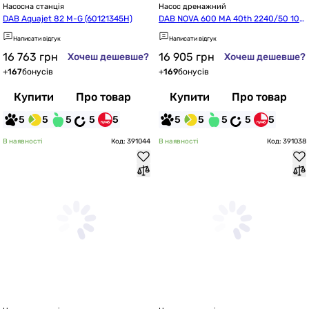
Насосна станція
Насос дренажний
DAB Aquajet 82 M-G (60121345H)
DAB NOVA 600 MA 40th 2240/50 10H
05 (60198015H)
Написати відгук
Написати відгук
16 763
грн
16 905
грн
Хочеш дешевше?
Хочеш дешевше?
+
167
бонусів
+
169
бонусів
Купити
Про товар
Купити
Про товар
5
5
5
5
5
5
5
5
5
5
В наявності
Код: 391044
В наявності
Код: 391038