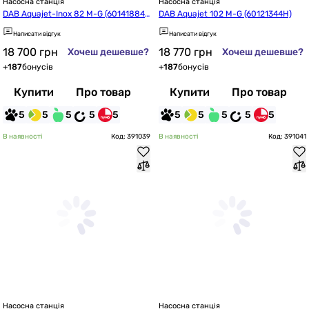
Насосна станція
Насосна станція
DAB Aquajet-Inox 82 M-G (60141884
DAB Aquajet 102 M-G (60121344H)
H)
Написати відгук
Написати відгук
18 700
грн
18 770
грн
Хочеш дешевше?
Хочеш дешевше?
+
187
бонусів
+
187
бонусів
Купити
Про товар
Купити
Про товар
5
5
5
5
5
5
5
5
5
5
В наявності
Код: 391039
В наявності
Код: 391041
Насосна станція
Насосна станція