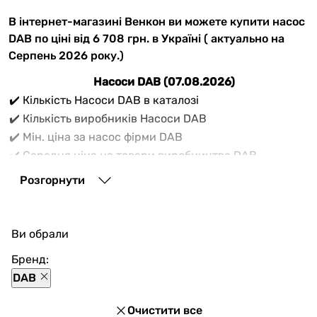
В інтернет-магазині Венкон ви можете купити насос
DAB по ціні від 6 708 грн. в Україні ( актуально на
Серпень 2026 року.)
Насоси DAB (07.08.2026)
✔️ Кількість Насоси DAB в каталозі
✔️ Кількість виробників Насоси DAB
✔️ Мін. ціна за насос фірми DAB
✔️ Середня ціна на товари виробництва DAB
✔️ Максимальна ціна на товари виробника DAB
Розгорнути
Вам потрібно купити
насос DAB
? В списку товарів
насосів DAB інтернет-магазину Vencon продається
80 товарних одиниць актуальних моделей насосів
Ви обрали
виробника DAB по ціні від 6 708 до 219 451 грн.
Бренд:
DAB
Очистити все