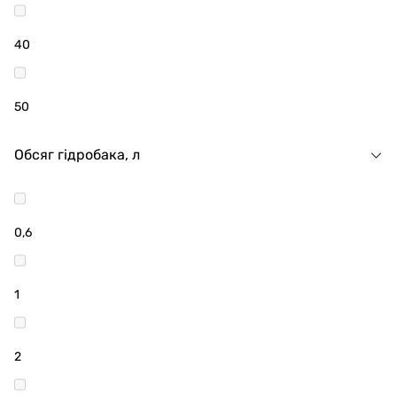
40
50
Обсяг гідробака, л
0,6
1
2