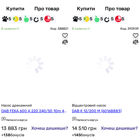
Купити
Про товар
Купити
Про товар
5
5
5
5
5
5
5
5
5
5
В наявності
Код: 388821
В наявності
Код: 390939
Насос дренажний
Відцентровий насос
DAB FEKA 600 A 220 240/50 10m 40t
DAB K 12/200 M (60168883)
h
Написати відгук
Написати відгук
13 883
грн
14 510
грн
Хочеш дешевше?
Хочеш дешевше?
+
138
бонусів
+
145
бонусів