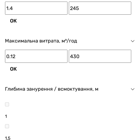
ОК
Максимальна витрата, м³/год
ОК
Глибина занурення / всмоктування, м
1
1,5