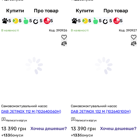
Купити
Про товар
Купити
Про товар
5
5
5
5
5
5
5
5
5
5
В наявності
Код: 390926
В наявності
Код: 390927
Самовсмоктувальний насос
Самовсмоктувальний насос
DAB JETINOX 112 M (102640060H)
DAB JETINOX 132 M (102640100H)
Написати відгук
Написати відгук
13 390
грн
13 390
грн
Хочеш дешевше?
Хочеш дешевше?
+
133
бонуси
+
133
бонуси