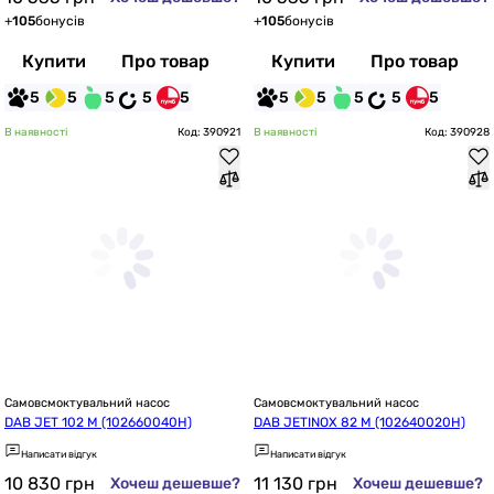
+
105
бонусів
+
105
бонусів
Купити
Про товар
Купити
Про товар
5
5
5
5
5
5
5
5
5
5
В наявності
Код: 390921
В наявності
Код: 390928
Самовсмоктувальний насос
Самовсмоктувальний насос
DAB JET 102 M (102660040H)
DAB JETINOX 82 M (102640020H)
Написати відгук
Написати відгук
10 830
грн
11 130
грн
Хочеш дешевше?
Хочеш дешевше?