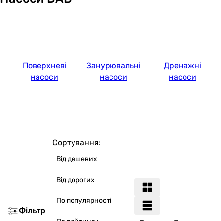
Поверхневі
Занурювальні
Дренажні
насоси
насоси
насоси
Сортування:
Від дешевих
Від дорогих
По популярності
Фільтр