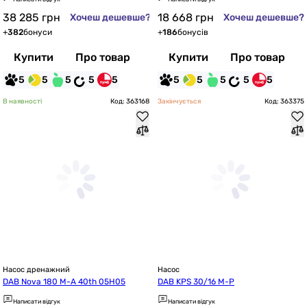
38 285
грн
18 668
грн
Хочеш дешевше?
Хочеш дешевше?
+
382
бонуси
+
186
бонусів
Купити
Про товар
Купити
Про товар
5
5
5
5
5
5
5
5
5
5
В наявності
Код: 363168
Закінчується
Код: 363375
Насос дренажний
Насос
DAB Nova 180 M-A 40th 05H05
DAB KPS 30/16 M-P
Написати відгук
Написати відгук