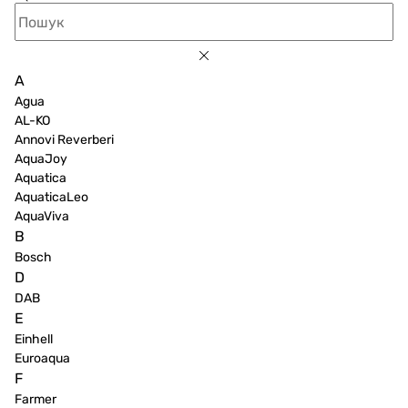
A
Agua
AL-KO
Annovi Reverberi
AquaJoy
Aquatica
AquaticaLeo
AquaViva
B
Bosch
D
DAB
E
Einhell
Euroaqua
F
Farmer