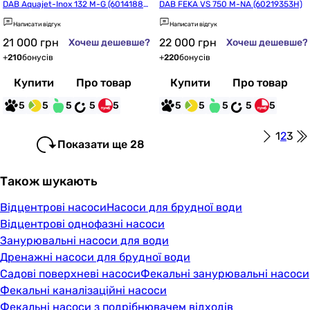
DAB Aquajet-Inox 132 M-G (60141888
DAB FEKA VS 750 M-NA (60219353H)
H)
Написати відгук
Написати відгук
21 000
грн
22 000
грн
Хочеш дешевше?
Хочеш дешевше?
+
210
бонусів
+
220
бонусів
Купити
Про товар
Купити
Про товар
5
5
5
5
5
5
5
5
5
5
1
2
3
Показати ще 28
Також шукають
Відцентрові насоси
Насоси для брудної води
Відцентрові однофазні насоси
Занурювальні насоси для води
Дренажні насоси для брудної води
Садові поверхневі насоси
Фекальні занурювальні насоси
Фекальні каналізаційні насоси
Фекальні насоси з подрібнювачем відходів