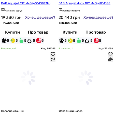
DAB Aquajet 132 M-G (60141883H)
DAB Aquajet-Inox 102 M-G (60141885
H)
Написати відгук
Написати відгук
19 330
грн
20 440
грн
Хочеш дешевше?
Хочеш дешевше?
+
193
бонуси
+
204
бонуси
Купити
Про товар
Купити
Про товар
5
5
5
5
5
5
5
5
5
5
В наявності
Код: 391043
В наявності
Код: 391036
Насосна станція
Фекальний насос