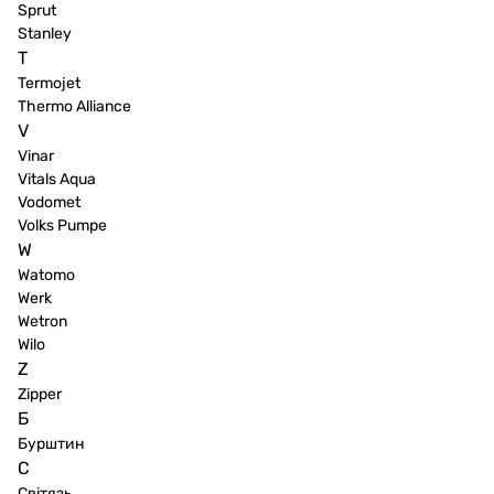
Sprut
Stanley
T
Termojet
Thermo Alliance
V
Vinar
Vitals Aqua
Vodomet
Volks Pumpe
W
Watomo
Werk
Wetron
Wilo
Z
Zipper
Б
Бурштин
С
Світязь