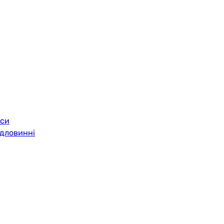
си
дловинні