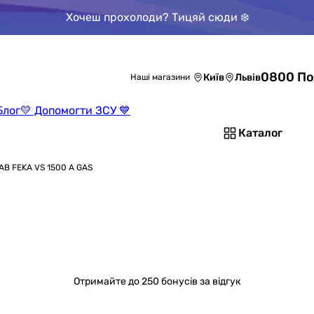
Хочеш прохолоди? Тицяй сюди ❄️
0800 По
Київ
Львів
Наші магазини
Блог
💛 Допомогти ЗСУ 💙
Каталог
AB FEKA VS 1500 A GAS
Отримайте
до 250 бонусів за відгук