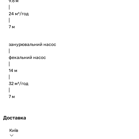
9.6 м
|
24 м³/год
|
7 м
занурювальний насос
|
фекальний насос
|
14 м
|
32 м³/год
|
7 м
Доставка
Київ