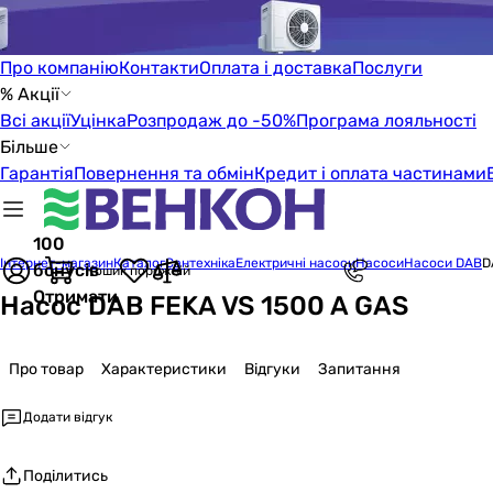
Про компанію
Контакти
Оплата і доставка
Послуги
% Акції
Всі акції
Уцінка
Розпродаж до -50%
Програма лояльності
Більше
Гарантія
Повернення та обмін
Кредит і оплата частинами
100
Інтернет-магазин
Каталог
Сантехніка
Електричні насоси
Насоси
Насоси DAB
D
бонусів
Кошик порожній
Отримати
Насос DAB FEKA VS 1500 A GAS
Про товар
Характеристики
Відгуки
Запитання
Додати відгук
Поділитись