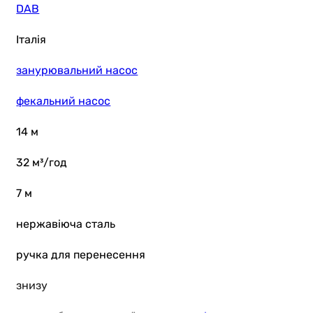
DAB
Італія
занурювальний насос
фекальний насос
14 м
32 м³/год
7 м
нержавіюча сталь
ручка для перенесення
знизу