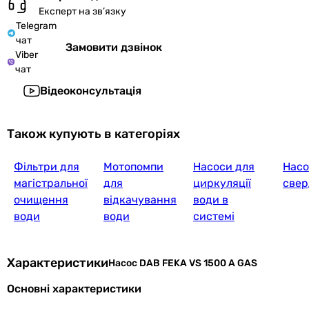
Експерт на зв’язку
Telegram
чат
Замовити дзвінок
Viber
чат
Відеоконсультація
Також купують в категоріях
Фільтри для
Мотопомпи
Насоси для
Насо
магістральної
для
циркуляції
свер
очищення
відкачування
води в
води
води
системі
Характеристики
Насос DAB FEKA VS 1500 A GAS
Основні характеристики