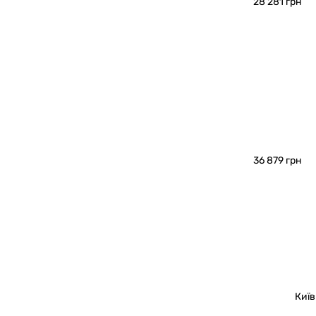
28 281 грн
36 879 грн
Київ