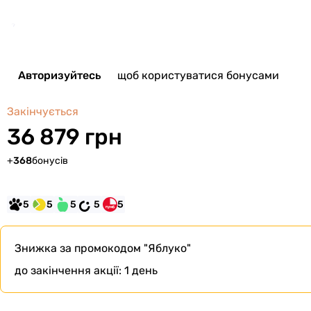
Авторизуйтесь
щоб користуватися бонусами
Закінчується
36 879 грн
+
368
бонусів
5
5
5
5
5
Знижка за промокодом
"Яблуко"
до закінчення акції:
1 день