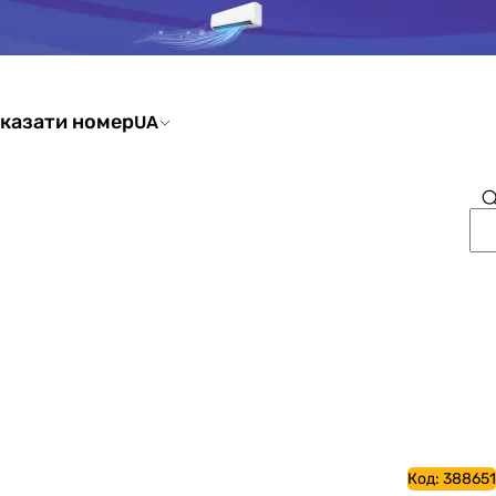
казати номер
UA
Код:
388651