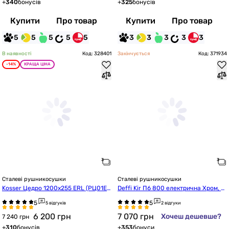
+
340
бонусів
+
325
бонусів
Купити
Про товар
Купити
Про товар
5
5
5
5
5
3
3
3
3
3
В наявності
Код: 328401
Закінчується
Код: 371934
-14%
КРАЩА ЦІНА
Сталеві рушникосушки
Сталеві рушникосушки
Kosser Цедро 1200х255 ERL (РЦ01ER
Deffi Kir П6 800 електрична Хром, J
L)
D04 (A.KR.80.6.E.C.U.2)
5 відгуків
2 відгуки
6 200
грн
7 070
грн
Хочеш дешевше?
7 240 грн
+
310
бонусів
+
353
бонуси