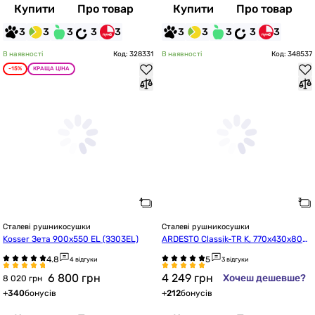
Купити
Про товар
Купити
Про товар
3
3
3
3
3
3
3
3
3
3
В наявності
Код: 328331
В наявності
Код: 348537
-15%
КРАЩА ЦІНА
Сталеві рушникосушки
Сталеві рушникосушки
Kosser Зета 900х550 EL (ЗЗ03EL)
ARDESTO Classik-TR K, 770х430х80м
м (6.1.0601.06.BM)
4 відгуки
3 відгуки
6 800
грн
4 249
грн
Хочеш дешевше?
8 020 грн
+
340
бонусів
+
212
бонусів