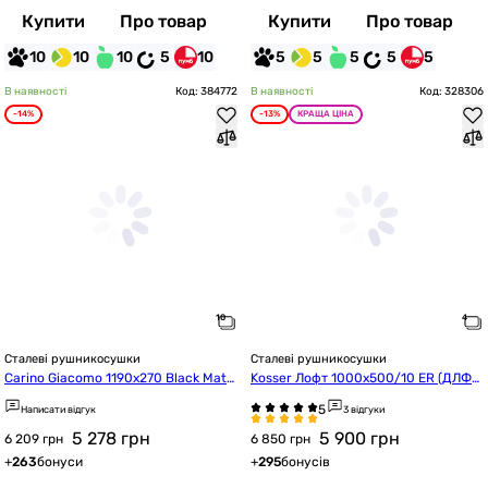
Купити
Про товар
Купити
Про товар
10
10
10
5
10
5
5
5
5
5
В наявності
Код: 384772
В наявності
Код: 328306
-14%
-13%
КРАЩА ЦІНА
Сталеві рушникосушки
Сталеві рушникосушки
Carino Giacomo 1190x270 Black Matt
Kosser Лофт 1000х500/10 ER (ДЛФ0
e (G7937FBM)
3ER)
Написати відгук
3 відгуки
5 278
грн
5 900
грн
6 209 грн
6 850 грн
+
263
бонуси
+
295
бонусів