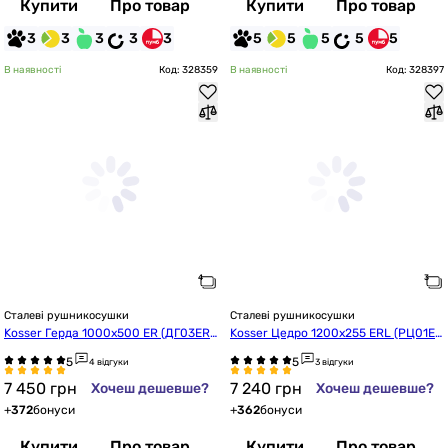
Купити
Про товар
Купити
Про товар
3
3
3
3
3
5
5
5
5
5
В наявності
Код: 328359
В наявності
Код: 328397
Сталеві рушникосушки
Сталеві рушникосушки
Kosser Герда 1000х500 ER (ДГ03ER
Kosser Цедро 1200х255 ERL (РЦ01ER
W)
LW)
4 відгуки
3 відгуки
7 450
грн
7 240
грн
Хочеш дешевше?
Хочеш дешевше?
+
372
бонуси
+
362
бонуси
Купити
Про товар
Купити
Про товар