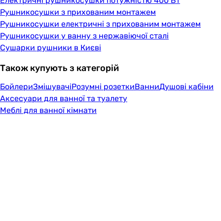
Електричні рушникосушки потужністю 400 Вт
Рушникосушки з прихованим монтажем
Рушникосушки електричні з прихованим монтажем
Рушникосушки у ванну з нержавіючої сталі
Сушарки рушники в Києві
Також купують з категорій
Бойлери
Змішувачі
Розумні розетки
Ванни
Душові кабіни
Аксесуари для ванної та туалету
Меблі для ванної кімнати