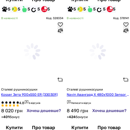
5
5
5
5
5
5
5
5
5
5
В наявності
Код: 328334
В наявності
Код: 378141
Сталеві рушникосушки
Сталеві рушникосушки
Kosser Зета 900х550 ER (ЗЗ03ER)
Navin Авангард X 480x1000 Sensor з 
WI-FI, лівобічна (12-172155-4810)
6 відгуків
Написати відгук
8 020
грн
8 490
грн
Хочеш дешевше?
Хочеш дешевше?
+
401
бонус
+
424
бонуси
Купити
Про товар
Купити
Про товар