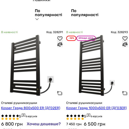
По
По
популярності
популярності
В наявності
Код: 328291
В наявності
Код: 328293
-12%
КРАЩА ЦІНА
Сталеві рушникосушки
Сталеві рушникосушки
Kosser Герда 800х500 ER (ДГ02ER)
Kosser Герда 1000х500 ER (ДГ03ER)
6 відгуків
6 відгуків
6 800
грн
6 500
грн
Хочеш дешевше?
7 450 грн