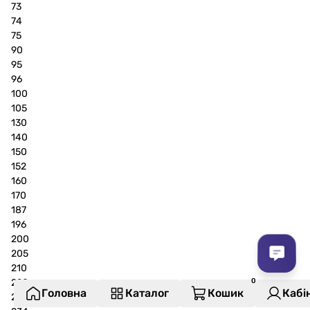
73
74
75
90
95
96
100
105
130
140
150
152
160
170
187
196
200
205
210
220
Головна
Каталог
Кошик
Кабі
230