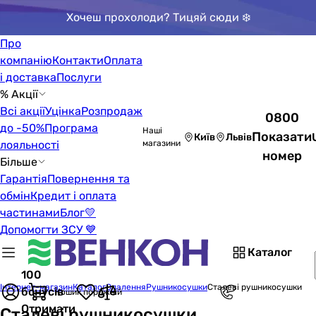
Хочеш прохолоди? Тицяй сюди ❄️
Про
компанію
Контакти
Оплата
і доставка
Послуги
% Акції
Всі акції
Уцінка
Розпродаж
0800
до -50%
Програма
Наші
Показати
Київ
Львів
лояльності
магазини
номер
Більше
Гарантія
Повернення та
обмін
Кредит і оплата
частинами
Блог
💛
Допомогти ЗСУ 💙
Каталог
100
Інтернет-магазин
Каталог
Опалення
Рушникосушки
Сталеві рушникосушки
бонусів
Кошик порожній
Отримати
Сталеві рушникосушки