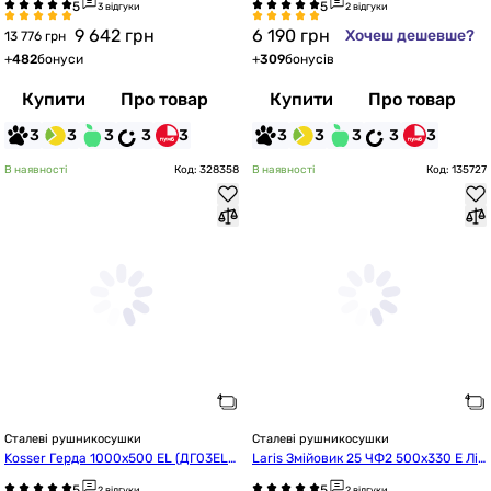
3 відгуки
2 відгуки
9 642
грн
6 190
грн
Хочеш дешевше?
13 776 грн
+
482
бонуси
+
309
бонусів
Купити
Про товар
Купити
Про товар
3
3
3
3
3
3
3
3
3
3
В наявності
Код: 328358
В наявності
Код: 135727
Сталеві рушникосушки
Сталеві рушникосушки
Kosser Герда 1000х500 EL (ДГ03EL
Laris Змійовик 25 ЧФ2 500х330 Е Лів
W)
а (75201017)
2 відгуки
2 відгуки