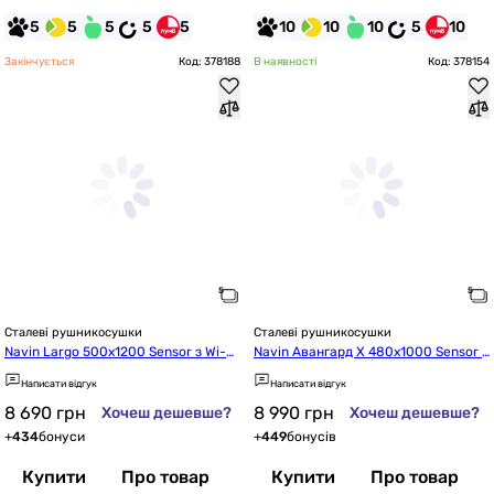
5
5
5
5
5
10
10
10
5
10
Закінчується
Код: 378188
В наявності
Код: 378154
Сталеві рушникосушки
Сталеві рушникосушки
Navin Largo 500х1200 Sensor з Wi-Fi, 
Navin Авангард X 480x1000 Sensor з 
лівобічна з таймером, білий оксамит 
WI-FI, лівобічна (12-272155-4810)
Написати відгук
Написати відгук
(12-844155-5012)
8 690
грн
8 990
грн
Хочеш дешевше?
Хочеш дешевше?
+
434
бонуси
+
449
бонусів
Купити
Про товар
Купити
Про товар