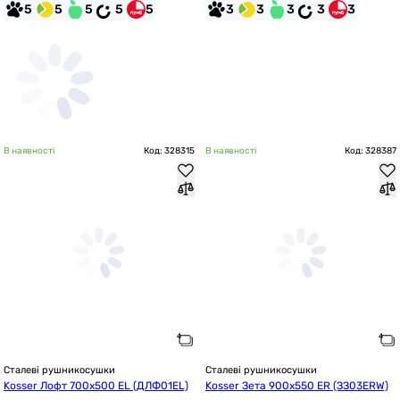
5
5
5
5
5
3
3
3
3
3
В наявності
Код: 328315
В наявності
Код: 328387
Сталеві рушникосушки
Сталеві рушникосушки
Kosser Лофт 700х500 EL (ДЛФ01EL)
Kosser Зета 900х550 ER (ЗЗ03ERW)