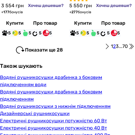
3 554
грн
5 550
грн
Хочеш дешевше?
Хочеш дешевше?
+
177
бонусів
+
277
бонусів
Купити
Про товар
Купити
Про товар
5
5
5
5
5
5
5
5
5
5
1
2
3
...
70
Показати ще 28
Також шукають
Водяні рушникосушки драбинка з боковим
підключенням води
Водяні рушникосушки драбинка з боковим
підключенням
Водяні рушникосушки з нижнім підключенням
Дизайнерські рушникосушки
Електричні рушникосушки потужністю 60 Вт
Електричні рушникосушки потужністю 40 Вт