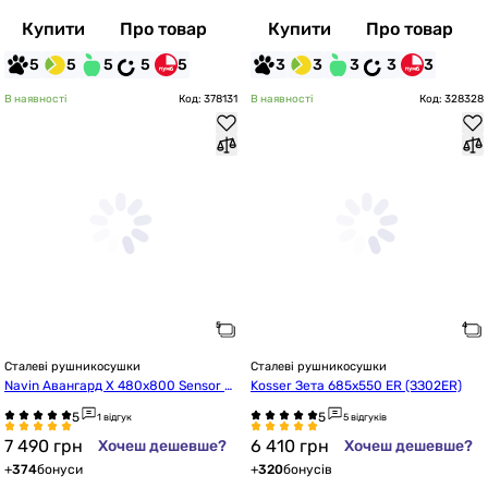
Купити
Про товар
Купити
Про товар
5
5
5
5
5
3
3
3
3
3
В наявності
Код: 378131
В наявності
Код: 328328
Сталеві рушникосушки
Сталеві рушникосушки
Navin Авангард X 480x800 Sensor з
Kosser Зета 685х550 ER (ЗЗ02ER)
 WI-FI, лівобічна (12-272155-4880)
1 відгук
5 відгуків
7 490
грн
6 410
грн
Хочеш дешевше?
Хочеш дешевше?
+
374
бонуси
+
320
бонусів