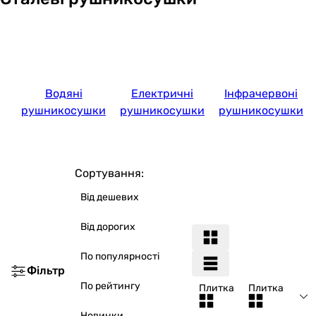
Водяні
Електричні
Інфрачервоні
рушникосушки
рушникосушки
рушникосушки
Сортування:
Від дешевих
Від дорогих
По популярності
Фільтр
По рейтингу
Плитка
Плитка
Новинки