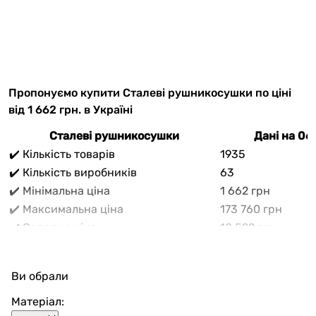
Пропонуємо купити Сталеві рушникосушки по ціні
від 1 662 грн. в Україні
Сталеві рушникосушки
Дані на 06
✔️ Кількість товарів
1935
✔️ Кількість виробників
63
✔️ Мінімальна ціна
1 662 грн
✔️ Максимальна ціна
173 760 грн
✔️ Середня ціна
10 522 грн
В прайс-каталозі vencon.ua Сталеві рушникосушки
можливо вигідно придбати з доставкою по Україні.
Ви обрали
При покупці Сталеві рушникосушки в нашому
магазині доступні різноманітні способи оплати,
Матеріал:
покупка в кредит та багато акцій та знажок для