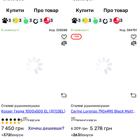
Купити
Про товар
Купити
Про товар
3
3
3
3
3
3
3
3
3
3
В наявності
Код: 328288
В наявності
Код: 384781
-14%
Сталеві рушникосушки
Сталеві рушникосушки
Kosser Герда 1000х500 EL (ДГ03EL)
Carino Lorenzo 790x490 Black Matte
 (L7949FBM)
5 відгуків
Написати відгук
7 450
грн
5 278
грн
Хочеш дешевше?
6 209 грн
+
372
бонуси
+
263
бонуси