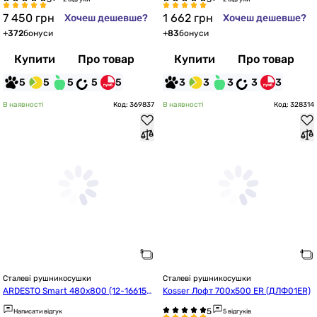
7 450
грн
1 662
грн
Хочеш дешевше?
Хочеш дешевше?
+
372
бонуси
+
83
бонуси
Купити
Про товар
Купити
Про товар
5
5
5
5
5
3
3
3
3
3
В наявності
Код: 369837
В наявності
Код: 328314
Сталеві рушникосушки
Сталеві рушникосушки
ARDESTO Smart 480x800 (12-166153
Kosser Лофт 700х500 ER (ДЛФ01ER)
-4880)
Написати відгук
5 відгуків