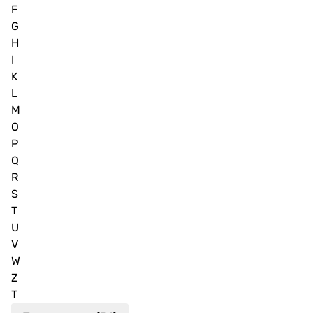
F
G
H
I
K
L
M
O
P
Q
R
S
T
U
V
W
Z
Т