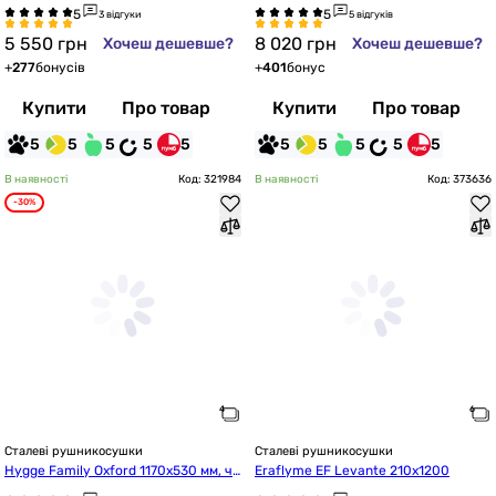
3 відгуки
5 відгуків
5 550
грн
8 020
грн
Хочеш дешевше?
Хочеш дешевше?
+
277
бонусів
+
401
бонус
Купити
Про товар
Купити
Про товар
5
5
5
5
5
5
5
5
5
5
В наявності
Код: 321984
В наявності
Код: 373636
-30%
Сталеві рушникосушки
Сталеві рушникосушки
Hygge Family Oxford 1170x530 мм, чо
Eraflyme EF Levante 210x1200
рний матовий (6.1.0203.06.BM)