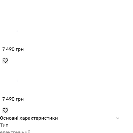
7 490
грн
7 490
грн
Основні характеристики
Тип
електричний