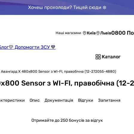
Хочеш прохолоди? Тицяй сюди ❄️
0800 По
Київ
Львів
Наші магазини
Блог
💛 Допомогти ЗСУ 💙
Каталог
 Авангард X 480x800 Sensor з WI-FI, правобічна (12-272055-4880)
800 Sensor з WI-FI, правобічна (12
актеристики
Опис
Документація
Відгуки
Запитання
Отримайте
до 250 бонусів за відгук