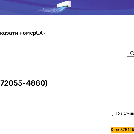
казати номер
UA
-272055-4880)
6 відгуків
Код:
378125