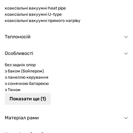
коаксіальні вакуумні heat pipe
коаксіальні вакуумні U-type
коаксіальні вакуумні прямого нагріву
Теплоносій
Особливості
без задніх опор
з баком (бойлером)
з панеллю керування
з сонячною батареєю
з Теном
Показати ще (1)
Матеріал рами