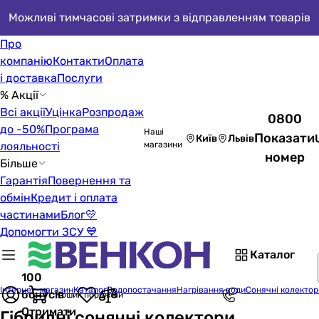
Можливі тимчасові затримки з відправленням товарів
Про
компанію
Контакти
Оплата
і доставка
Послуги
% Акції
Всі акції
Уцінка
Розпродаж
0800
до -50%
Програма
Наші
Показати
Київ
Львів
лояльності
магазини
номер
Більше
Гарантія
Повернення та
обмін
Кредит і оплата
частинами
Блог
💛
Допомогти ЗСУ 💙
Каталог
100
Інтернет-магазин
Каталог
Водопостачання
Нагрівання води
Сонячні колектор
бонусів
Кошик порожній
Отримати
Гібридні сонячні колектори