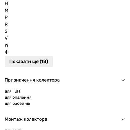
H
M
P
R
S
V
W
Ф
Показати ще (18)
Призначення колектора
для ГВП
для опалення
для басейнів
Монтаж колектора