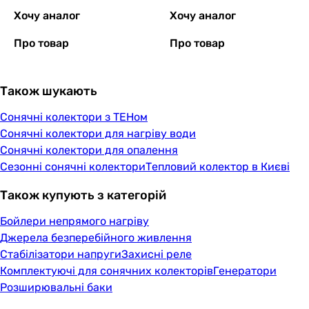
Хочу аналог
Хочу аналог
Про товар
Про товар
Також шукають
Сонячні колектори з ТЕНом
Сонячні колектори для нагріву води
Сонячні колектори для опалення
Сезонні сонячні колектори
Тепловий колектор в Києві
Також купують з категорій
Бойлери непрямого нагріву
Джерела безперебійного живлення
Стабілізатори напруги
Захисні реле
Комплектуючі для сонячних колекторів
Генератори
Розширювальні баки