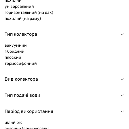
похилий
універсальний
горизонтальний (на дах)
похилий (на раму)
Тип колектора
вакуумний
гібридний
плоский
термосифонний
Вид колектора
Тип подачі води
Період використання
цілий рік
сезонно (весна-осінь)