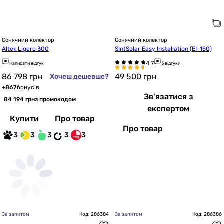
Сонячний колектор
Сонячний колектор
Altek Ligero 300
SintSolar Easy Installation (EI-150)
Написати відгук
3 відгуки
86 798
грн
49 500
грн
Хочеш дешевше?
+
867
бонусів
Зв'язатися з
84 194 грн
з промокодом
експертом
Купити
Про товар
Про товар
3
3
3
3
3
За запитом
Код: 286384
За запитом
Код: 286386