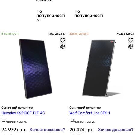
По
По
популярності
популярності
В наявності
Код: 282337
Закінчується
Код: 282621
Сонячний колектор
Сонячний колектор
Hewalex KS2100F TLP AC
Wolf ComfortLine CFK-1
Написати відгук
Написати відгук
24 979
грн
20 474
грн
Хочеш дешевше?
Хочеш дешевше?