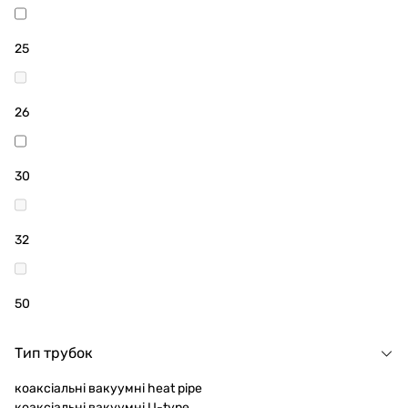
25
26
30
32
50
Тип трубок
коаксіальні вакуумні heat pipe
коаксіальні вакуумні U-type