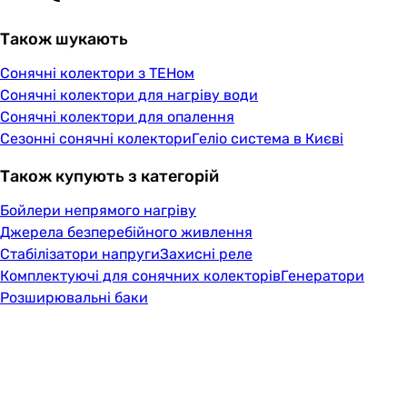
Також шукають
Сонячні колектори з ТЕНом
Сонячні колектори для нагріву води
Сонячні колектори для опалення
Сезонні сонячні колектори
Геліо система в Києві
Також купують з категорій
Бойлери непрямого нагріву
Джерела безперебійного живлення
Стабілізатори напруги
Захисні реле
Комплектуючі для сонячних колекторів
Генератори
Розширювальні баки