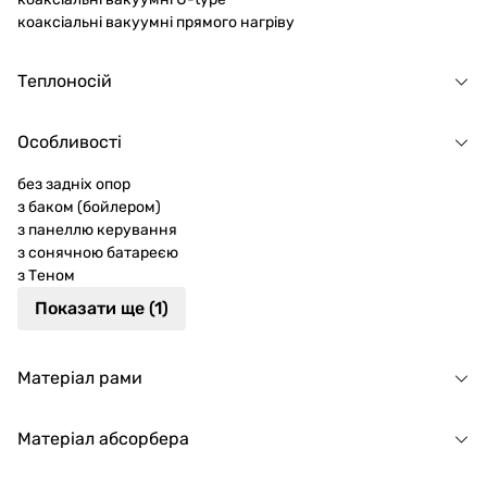
коаксіальні вакуумні прямого нагріву
Теплоносій
Особливості
без задніх опор
з баком (бойлером)
з панеллю керування
з сонячною батареєю
з Теном
Показати ще (1)
Матеріал рами
Матеріал абсорбера