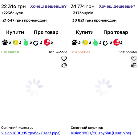
22 316
грн
31 774
грн
Хочеш дешевше?
Хочеш дешевше?
+
223
бонуси
+
317
бонусів
21 647 грн
з промокодом
30 821 грн
з промокодом
Купити
Про товар
Купити
Про товар
3
3
3
3
3
3
3
3
3
3
В наявності
Код: 336653
Закінчується
Код: 336654
Сонячний колектор
Сонячний колектор
Vision 1800/15 трубок (Heat pipe)
Vision 1800/20 трубок (Heat pipe)