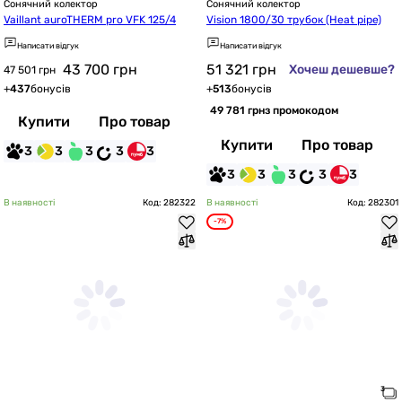
Сонячний колектор
Сонячний колектор
Vaillant auroTHERM pro VFK 125/4
Vision 1800/30 трубок (Heat pipe)
Написати відгук
Написати відгук
43 700
грн
51 321
грн
Хочеш дешевше?
47 501 грн
+
437
бонусів
+
513
бонусів
49 781 грн
з промокодом
Купити
Про товар
Купити
Про товар
3
3
3
3
3
3
3
3
3
3
В наявності
Код: 282322
В наявності
Код: 282301
-7%