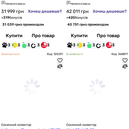
Написати відгук
Написати відгук
31 999
грн
42 011
грн
Хочеш дешевше?
Хочеш дешевше?
+
319
бонусів
+
420
бонусів
31 039 грн
з промокодом
40 751 грн
з промокодом
Купити
Про товар
Купити
Про товар
3
3
3
3
3
3
3
3
3
3
Закінчується
Код: 125331
В наявності
Код: 368877
Сонячний колектор
Сонячний колектор