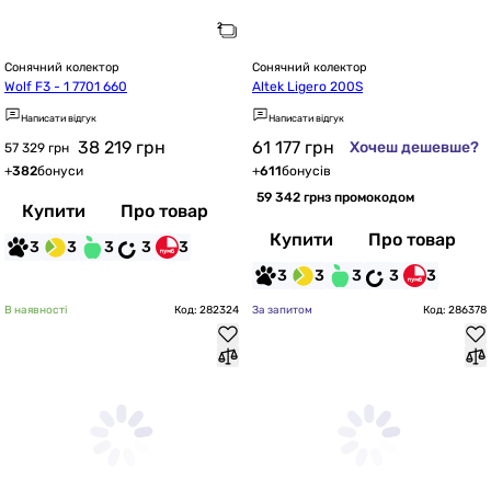
Сонячний колектор
Сонячний колектор
Wolf F3 - 1 7701 660
Altek Ligero 200S
Написати відгук
Написати відгук
38 219
грн
61 177
грн
Хочеш дешевше?
57 329 грн
+
382
бонуси
+
611
бонусів
59 342 грн
з промокодом
Купити
Про товар
Купити
Про товар
3
3
3
3
3
3
3
3
3
3
В наявності
Код: 282324
За запитом
Код: 286378