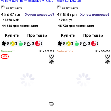
Vaillant auroTherm exclusive VTK 57
Altek SC-LH3-30
0/2
Написати відгук
Написати відгук
45 687
грн
47 153
грн
Хочеш дешевше?
Хочеш дешевше?
+
456
бонусів
+
471
бонус
44 316 грн
з промокодом
45 738 грн
з промокодом
Купити
Про товар
Купити
Про товар
3
3
3
3
3
3
3
3
3
3
В наявності
Код: 282299
Закінчується
Код: 336655
-8%