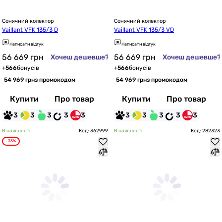
Сонячний колектор
Сонячний колектор
Vaillant VFK 135/3 D
Vaillant VFK 135/3 VD
Написати відгук
Написати відгук
56 669
грн
56 669
грн
Хочеш дешевше?
Хочеш дешевше?
+
566
бонусів
+
566
бонусів
54 969 грн
з промокодом
54 969 грн
з промокодом
Купити
Про товар
Купити
Про товар
3
3
3
3
3
3
3
3
3
3
В наявності
Код: 362999
В наявності
Код: 282323
-33%