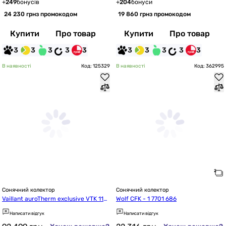
+
249
бонусів
+
204
бонуси
24 230 грн
з промокодом
19 860 грн
з промокодом
Купити
Про товар
Купити
Про товар
3
3
3
3
3
3
3
3
3
3
В наявності
Код: 125329
В наявності
Код: 362995
Сонячний колектор
Сонячний колектор
Vaillant auroTherm exclusive VTK 114
Wolf CFK - 1 7701 686
0/2
Написати відгук
Написати відгук