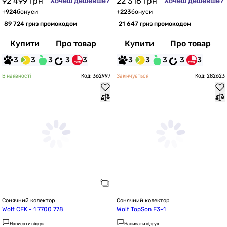
92 499
грн
22 316
грн
Хочеш дешевше?
Хочеш дешевше?
+
924
бонуси
+
223
бонуси
89 724 грн
з промокодом
21 647 грн
з промокодом
Купити
Про товар
Купити
Про товар
3
3
3
3
3
3
3
3
3
3
В наявності
Код: 362997
Закінчується
Код: 282623
Сонячний колектор
Сонячний колектор
Wolf CFK - 1 7700 778
Wolf TopSon F3-1
Написати відгук
Написати відгук