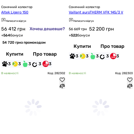
Сонячний колектор
Сонячний колектор
Altek Ligero 150
Vaillant auroTHERM VFK 145/3 V
Написати відгук
Написати відгук
56 412
грн
52 200
грн
Хочеш дешевше?
56 669 грн
+
564
бонуси
+
522
бонуси
54 720 грн
з промокодом
Купити
Про товар
Купити
Про товар
3
3
3
3
3
3
3
3
3
3
В наявності
Код: 282302
В наявності
Код: 282303