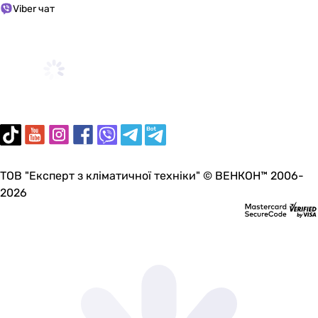
Viber чат
складських приміщень;
тваринницьких ферм (у місцях відпочинку тварин);
зимових садів і парникових господарств;
саун, басейнів та ін
На сучасному ринку кліматичного обладнання
представлений найширший вибір теплих підлог,
вироблених компаніями:
Devi.
Electrolux.
ТОВ "Експерт з кліматичної техніки" © ВЕНКОН™ 2006-
Fenix.
2026
Hemstedt.
Luchi.
Nexans.
Одескабель і багатьма іншими.
Всі вони відрізняються між собою як якістю, так і
економічністю, надійністю і терміном експлуатації.