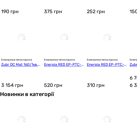
190
грн
375
грн
252
грн
15
Електрична тепла підлога
Електрична тепла підлога
Електрична тепла підлога
Елект
Zubr DC Mat 160/1кв.м
Enerpia RED EP-PTC-3
Enerpia RED EP-PTC-3
Zubr
 160 Вт
10 (T)
05 (T)
480
6 
3 154
грн
520
грн
310
грн
6 
Новинки в категорії