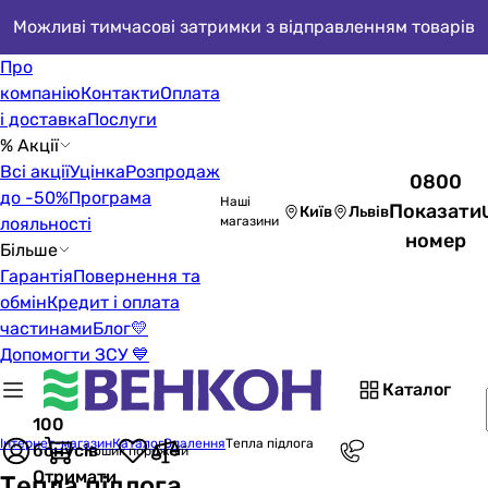
Можливі тимчасові затримки з відправленням товарів
Про
компанію
Контакти
Оплата
і доставка
Послуги
% Акції
Всі акції
Уцінка
Розпродаж
0800
до -50%
Програма
Наші
Показати
Київ
Львів
лояльності
магазини
номер
Більше
Гарантія
Повернення та
обмін
Кредит і оплата
частинами
Блог
💛
Допомогти ЗСУ 💙
Каталог
100
Інтернет-магазин
Каталог
Опалення
Тепла підлога
бонусів
Кошик порожній
Отримати
Тепла підлога