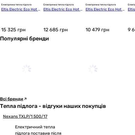
Електрична тепла підлога
Електрична тепла підлога
Електрична тепла підлога
Елект
Eltis Electric Eco Hot Li
Eltis Electric Eco Hot Li
Eltis Electric Eco Hot Li
Elti
ne ЕДТ-2470 Вт
ne ЕДТ-1975 Вт
ne ЕДТ-1650 Вт
ne 
15 325
грн
12 685
грн
10 479
грн
9 
Популярні бренди
Всі бренди
Тепла підлога - відгуки наших покупців
Nexans TXLP/1 500/17
Електричний тепла
підлога поставив після