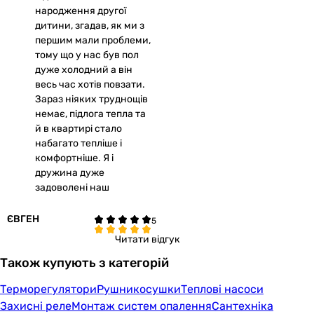
народження другої
дитини, згадав, як ми з
першим мали проблеми,
тому що у нас був пол
дуже холодний а він
весь час хотів повзати.
Зараз ніяких труднощів
немає, підлога тепла та
й в квартирі стало
набагато тепліше і
комфортніше. Я і
дружина дуже
задоволені наш
ЄВГЕН
Читати відгук
Також купують з категорій
Терморегулятори
Рушникосушки
Теплові насоси
Захисні реле
Монтаж систем опалення
Сантехніка