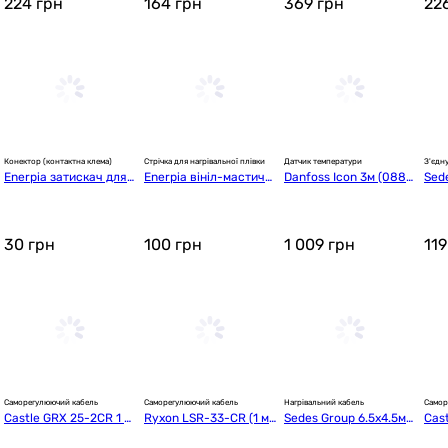
224
грн
164
грн
369
грн
22
Конектор (контактна клема)
Стрічка для нагрівальної плівки
Датчик температури
З'єдн
Enerpia затискач для
Enerpia вініл-мастичн
Danfoss Icon 3м (088U
Sed
 нагрівальної плівки
а стрічка
1110)
m (
30
грн
100
грн
1 009
грн
11
Саморегулюючий кабель
Саморегулюючий кабель
Нагрівальний кабель
Самор
Castle GRX 25-2CR 1 м.
Ryxon LSR-33-CR (1 м.
Sedes Group 6.5x4.5мм 
Cast
п
п.)
230V 30Wt/m