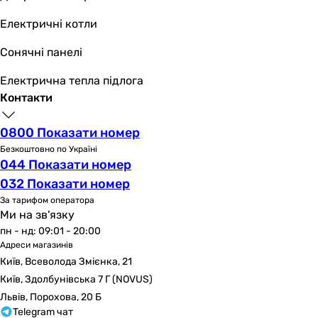
повільний нагрів приміщення, що займає кілька
Електричні котли
годин;
висока інертність у зміні рівня температури;
Сонячні панелі
обмеженість площі підлоги, що негативно впливає
на межу теплової потужності;
Електрична тепла підлога
необхідність підняття рівня підлоги до 15 см;
Контакти
високий ступінь енергозалежності;
ймовірність виділення токсичних речовин, що
0800 Показати номер
контактують з ним матеріалами.
Безкоштовно по Україні
044 Показати номер
Кому підходить, і хто виробляє теплі підлоги?
032 Показати номер
За тарифом оператора
Завдяки своїй універсальності, система обігріву типу
Ми на зв'язку
"тепла підлога" ідеально підходить для:
пн - нд: 09:01 - 20:00
Адреси магазинів
квартир, будинків, заміських котеджів;
Київ, Всеволода Змієнка, 21
лікувально-оздоровчих закладів та
Київ, Здолбунівська 7 Г (NOVUS)
спорткомплексів;
Львів, Порохова, 20 Б
дитячих садків, шкіл;
Telegram чат
адміністративних, торгових, промислових і