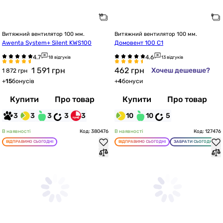
Витяжний вентилятор 100 мм.
Витяжний вентилятор 100 мм.
Awenta System+ Silent KWS100
Домовент 100 С1
18 відгуків
13 відгуків
1 591
грн
462
грн
Хочеш дешевше?
1 872 грн
+
15
бонусів
+
4
бонуси
Купити
Про товар
Купити
Про товар
3
3
3
3
3
10
10
5
В наявності
Код: 380476
В наявності
Код: 127476
ВІДПРАВИМО СЬОГОДНІ
ВІДПРАВИМО СЬОГОДНІ
ЗАБРАТИ СЬОГОДНІ