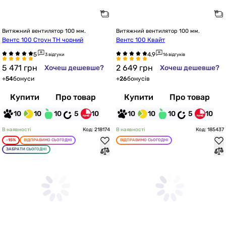
Витяжний вентилятор 100 мм.
Витяжний вентилятор 100 мм.
Вентс 100 Стоун ТН чорний
Вентс 100 Квайт
3 відгуки
16 відгуків
5 471
грн
2 649
грн
Хочеш дешевше?
Хочеш дешевше?
+
54
бонуси
+
26
бонусів
Купити
Про товар
Купити
Про товар
10
10
10
5
10
10
10
10
5
10
В наявності
Код: 218174
В наявності
Код: 185437
-15%
ВІДПРАВИМО СЬОГОДНІ
ВІДПРАВИМО СЬОГОДНІ
ЗАБРАТИ СЬОГОДНІ