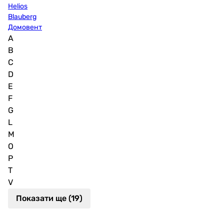
Helios
Blauberg
Домовент
A
B
C
D
E
F
G
L
M
O
P
T
V
Показати ще (19)