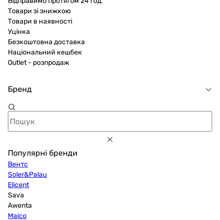
Відправимо протягом 24 год.
100 мм купити зі знижкою можна з будь-якого
Товари зі знижкою
куточка країни, додавши його в кошик на сайті або по
Товари в наявності
Уцінка
телефону.
Безкоштовна доставка
Національний кешбек
Outlet - розпродаж
Бренд
Популярні бренди
Вентс
Soler&Palau
Elicent
Sava
Awenta
Maico