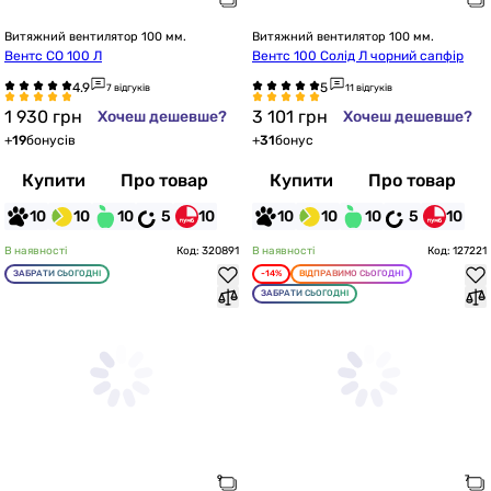
Витяжний вентилятор 100 мм.
Витяжний вентилятор 100 мм.
Вентс СО 100 Л
Вентс 100 Солід Л чорний сапфір
7 відгуків
11 відгуків
1 930
грн
3 101
грн
Хочеш дешевше?
Хочеш дешевше?
+
19
бонусів
+
31
бонус
Купити
Про товар
Купити
Про товар
10
10
10
5
10
10
10
10
5
10
В наявності
Код: 320891
В наявності
Код: 127221
ЗАБРАТИ СЬОГОДНІ
-14%
ВІДПРАВИМО СЬОГОДНІ
ЗАБРАТИ СЬОГОДНІ