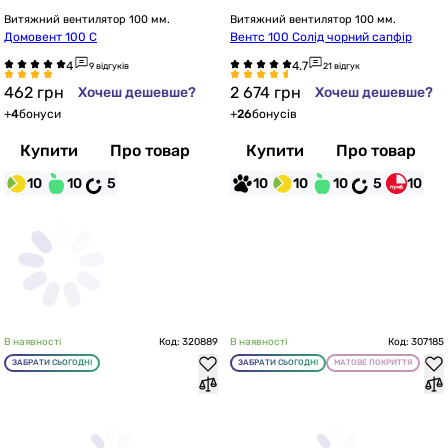
Витяжний вентилятор 100 мм.
Витяжний вентилятор 100 мм.
Домовент 100 С
Вентс 100 Солід чорний сапфір
9 відгуків
21 відгук
462
грн
2 674
грн
Хочеш дешевше?
Хочеш дешевше?
+
4
бонуси
+
26
бонусів
Купити
Про товар
Купити
Про товар
10
10
5
10
10
10
5
10
В наявності
Код: 320889
В наявності
Код: 307185
ЗАБРАТИ СЬОГОДНІ
ЗАБРАТИ СЬОГОДНІ
МАТОВЕ ПОКРИТТЯ