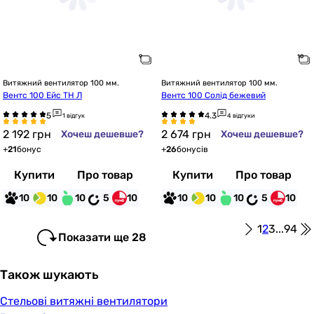
Витяжний вентилятор 100 мм.
Витяжний вентилятор 100 мм.
Вентс 100 Ейс ТН Л
Вентс 100 Солід бежевий
1 відгук
4 відгуки
2 192
грн
2 674
грн
Хочеш дешевше?
Хочеш дешевше?
+
21
бонус
+
26
бонусів
Купити
Про товар
Купити
Про товар
10
10
10
5
10
10
10
10
5
10
1
2
3
...
94
Показати ще 28
Також шукають
Стельові витяжні вентилятори