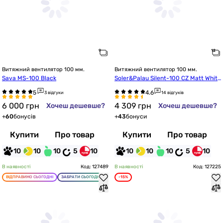
Витяжний вентилятор 100 мм.
Витяжний вентилятор 100 мм.
Sava MS-100 Black
Soler&Palau Silent-100 CZ Matt White 
Design-4C
3 відгуки
14 відгуків
6 000
грн
4 309
грн
Хочеш дешевше?
Хочеш дешевше?
+
60
бонусів
+
43
бонуси
Купити
Про товар
Купити
Про товар
10
10
10
5
10
10
10
10
5
10
В наявності
Код: 127489
В наявності
Код: 127225
ВІДПРАВИМО СЬОГОДНІ
ЗАБРАТИ СЬОГОДНІ
-15%