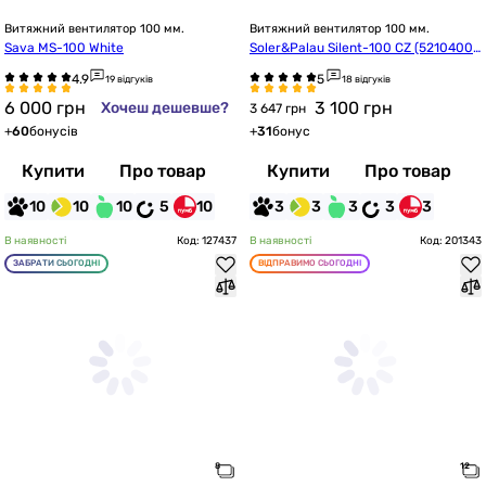
Витяжний вентилятор 100 мм.
Витяжний вентилятор 100 мм.
Sava MS-100 White
Soler&Palau Silent-100 CZ (52104007
00)
19 відгуків
18 відгуків
6 000
грн
3 100
грн
Хочеш дешевше?
3 647 грн
+
60
бонусів
+
31
бонус
Купити
Про товар
Купити
Про товар
10
10
10
5
10
3
3
3
3
3
В наявності
Код: 127437
В наявності
Код: 201343
ЗАБРАТИ СЬОГОДНІ
ВІДПРАВИМО СЬОГОДНІ