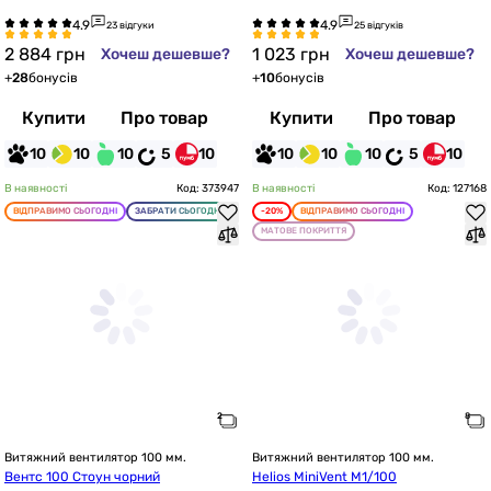
23 відгуки
25 відгуків
2 884
грн
1 023
грн
Хочеш дешевше?
Хочеш дешевше?
+
28
бонусів
+
10
бонусів
Купити
Про товар
Купити
Про товар
10
10
10
5
10
10
10
10
5
10
В наявності
Код: 373947
В наявності
Код: 127168
ВІДПРАВИМО СЬОГОДНІ
ЗАБРАТИ СЬОГОДНІ
-20%
ВІДПРАВИМО СЬОГОДНІ
МАТОВЕ ПОКРИТТЯ
Витяжний вентилятор 100 мм.
Витяжний вентилятор 100 мм.
Вентс 100 Стоун чорний
Helios MiniVent M1/100