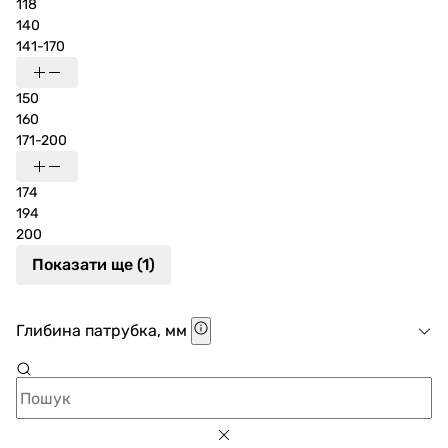
118
140
141-170
150
160
171-200
174
194
200
Показати ще (1)
Глибина патрубка, мм