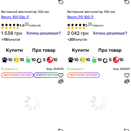
Витяжний вентилятор 100 мм.
Витяжний вентилятор 100 мм.
Вентс 100 Ейс Л
Вентс РО 100 Л
6 відгуків
2 відгуки
1 538
грн
2 042
грн
Хочеш дешевше?
Хочеш дешевше?
+
15
бонусів
+
20
бонусів
Купити
Про товар
Купити
Про товар
10
10
10
5
10
10
10
10
5
10
В наявності
Код: 254595
В наявності
Код: 203641
ВІДПРАВИМО СЬОГОДНІ
ЗАБРАТИ СЬОГОДНІ
ВІДПРАВИМО СЬОГОДНІ