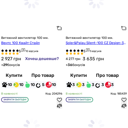
Витяжний вентилятор 100 мм.
Витяжний вентилятор 100 мм.
Вентс 100 Квайт Стайл
Soler&Palau Silent-100 CZ Design-3C
 (5210603100)
10 відгуків
5 відгуків
2 927
грн
3 635
грн
Хочеш дешевше?
4 277 грн
+
29
бонусів
+
36
бонусів
Купити
Про товар
Купити
Про товар
10
10
10
5
10
3
3
3
3
3
В наявності
Код: 204296
В наявності
Код: 185439
ЗАБРАТИ СЬОГОДНІ
ЗАБРАТИ СЬОГОДНІ