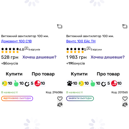
Витяжний вентилятор 100 мм.
Витяжний вентилятор 100 мм.
Домовент 100 С1В
Вентс 100 Ейс ТН
6 відгуків
3 відгуки
528
грн
1 983
грн
Хочеш дешевше?
Хочеш дешевше?
+
5
бонусів
+
19
бонусів
Купити
Про товар
Купити
Про товар
10
10
5
10
10
10
10
5
10
В наявності
Код: 296086
В наявності
Код: 201365
ВІДПРАВИМО СЬОГОДНІ
ЗАБРАТИ СЬОГОДНІ