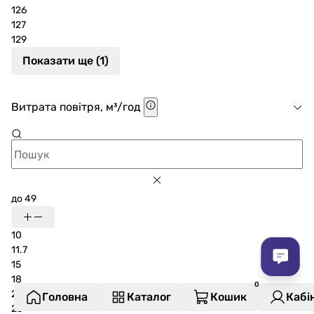
126
127
129
Показати ще (1)
Витрата повітря, м³/год
до 49
10
11.7
15
18
20
Головна
Каталог
Кошик
Кабі
25