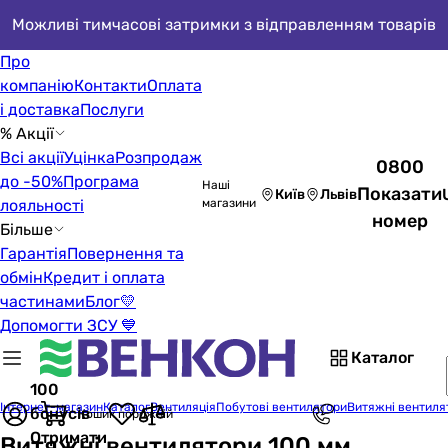
Можливі тимчасові затримки з відправленням товарів
Про
компанію
Контакти
Оплата
і доставка
Послуги
% Акції
Всі акції
Уцінка
Розпродаж
0800
до -50%
Програма
Наші
Показати
Київ
Львів
лояльності
магазини
номер
Більше
Гарантія
Повернення та
обмін
Кредит і оплата
частинами
Блог
💛
Допомогти ЗСУ 💙
Каталог
100
Інтернет-магазин
Каталог
Вентиляція
Побутові вентилятори
Витяжні вентиля
бонусів
Кошик порожній
Отримати
Витяжні вентилятори 100 мм