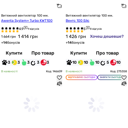
Витяжний вентилятор 100 мм.
Витяжний вентилятор 100 мм.
Awenta System+ Turbo KWT100
Вентс 100 Ейс
9 відгуків
8 відгуків
1 414
грн
1 426
грн
Хочеш дешевше?
1 664 грн
+
14
бонусів
+
14
бонусів
Купити
Про товар
Купити
Про товар
3
3
3
3
3
10
10
10
5
10
В наявності
Код: 146609
В наявності
Код: 275358
ВІДПРАВИМО СЬОГОДНІ
ЗАБРАТИ СЬОГОДНІ