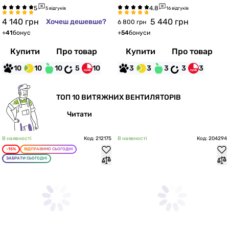
5 відгуків
16 відгуків
4 140
грн
5 440
грн
Хочеш дешевше?
6 800 грн
+
41
бонус
+
54
бонуси
Купити
Про товар
Купити
Про товар
10
10
10
5
10
3
3
3
3
3
ТОП 10 ВИТЯЖНИХ ВЕНТИЛЯТОРІВ
Читати
В наявності
Код: 212175
В наявності
Код: 204294
-15%
ВІДПРАВИМО СЬОГОДНІ
ЗАБРАТИ СЬОГОДНІ