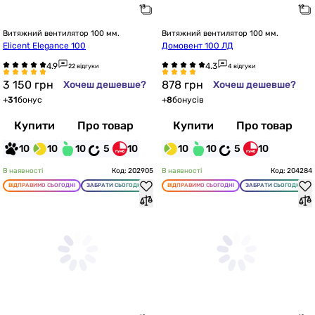
Витяжний вентилятор 100 мм.
Витяжний вентилятор 100 мм.
Elicent Elegance 100
Домовент 100 ЛД
22 відгуки
4 відгуки
3 150
грн
878
грн
Хочеш дешевше?
Хочеш дешевше?
+
31
бонус
+
8
бонусів
Купити
Про товар
Купити
Про товар
10
10
10
5
10
10
10
5
10
В наявності
Код: 202905
В наявності
Код: 204284
ВІДПРАВИМО СЬОГОДНІ
ЗАБРАТИ СЬОГОДНІ
ВІДПРАВИМО СЬОГОДНІ
ЗАБРАТИ СЬОГОДНІ