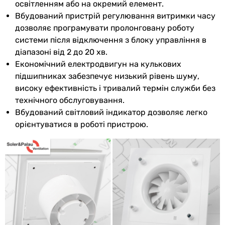
патрубка
освітленням або на окремий елемент.
Вбудований пристрій регулювання витримки часу
Колір
білий
дозволяє програмувати пролонговану роботу
системи після відключення з блоку управління в
Ширина
188 мм
діапазоні від 2 до 20 хв.
передньої
Економічний електродвигун на кулькових
панелі
підшипниках забезпечує низький рівень шуму,
високу ефективність і тривалий термін служби без
Висота
188 мм
технічного обслуговування.
передньої
Вбудований світловий індикатор дозволяє легко
панелі
орієнтуватися в роботі пристрою.
Глибина
44.9 мм
передньої
панелі
Вага
0.65 кг
Габарити в упаковці