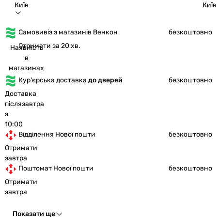
Київ
Київ
Самовивіз з магазинів Венкон
безкоштовно
Отримати за 20 хв.
Наявність
в
магазинах
Кур'єрська доставка
до дверей
безкоштовно
Доставка
післязавтра
з
10:00
Відділення Нової пошти
безкоштовно
Отримати
завтра
Поштомат Нової пошти
безкоштовно
Отримати
завтра
Показати ще