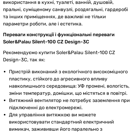
використання в кухні, туалеті, ванній, душовій,
Покриття
глянсове
пральні, суміщеному санвузлі, роздягальні, гардеробі
та інших приміщеннях, де важливі не тільки
Виробництво
Іспанія
параметри роботи, але і естетика.
Електроживлення
230В
Переваги конструкції і функціональні переваги
Soler&Palau Silent-100 CZ Design-3C
Частота току
50 Гц
Рекомендуємо купити Soler&Palau Silent-100 CZ
Клас захисту
IP45
Design-3C, так як:
Колекції
Soler&Palau Silent Design
Пристрій виконаний з екологічного високоміцного
пластику, стійкого до агресивного впливу
EAN
8413893328533
навколишнього середовища: УФ промені, вологість,
зміни температур, домішки, що містяться в повітрі.
Фізичні характеристики
Витяжний вентилятор не потребує заземлення при
підключенні до електромережі.
Діаметр
100 мм
Для управління витяжкою ви можете
використовувати стандартний електричний
Глибина
84.6 мм
вимикач, зажививши його паралельно з