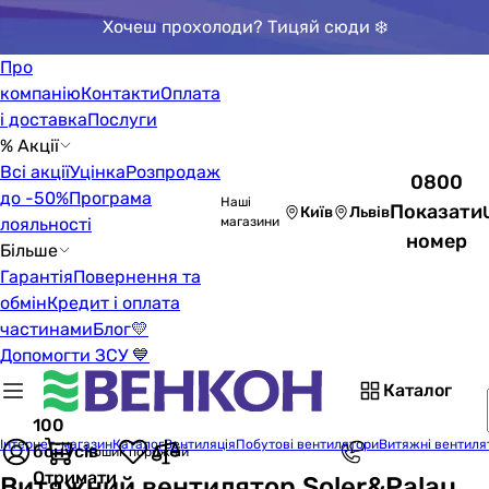
Хочеш прохолоди? Тицяй сюди ❄️
Про
компанію
Контакти
Оплата
і доставка
Послуги
% Акції
Всі акції
Уцінка
Розпродаж
0800
до -50%
Програма
Наші
Показати
Київ
Львів
лояльності
магазини
номер
Більше
Гарантія
Повернення та
обмін
Кредит і оплата
частинами
Блог
💛
Допомогти ЗСУ 💙
Каталог
100
Інтернет-магазин
Каталог
Вентиляція
Побутові вентилятори
Витяжні вентиля
бонусів
Кошик порожній
Отримати
Витяжний вентилятор Soler&Palau