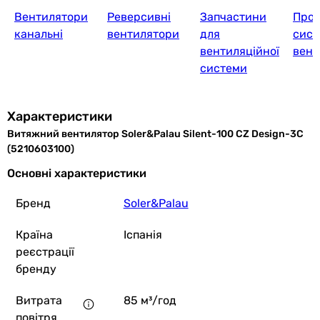
Вентилятори
Реверсивні
Запчастини
Проє
канальні
вентилятори
для
сист
вентиляційної
вент
системи
Характеристики
Витяжний вентилятор Soler&Palau Silent-100 CZ Design-3C
(5210603100)
Основні характеристики
Бренд
Soler&Palau
Країна
Іспанія
реєстрації
бренду
Витрата
85 м³/год
повітря