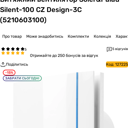
Silent-100 CZ Design-3C
(5210603100)
Про товар
Може знадобитись
Комплекти
Колекція
Харак
5 відгуків
Отримайте
до 250 бонусів за відгук
Поділитись
Код:
127225
-15%
ЗАБРАТИ СЬОГОДНІ