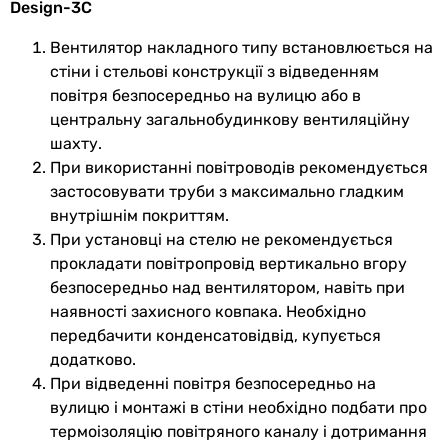
Design-3C
Silent-100 CZ Design-3C (5210603100) носять
ознайомлювальний характер і можуть змінюватися
Вентилятор накладного типу встановлюється на
виробником без повідомлення. Магазин не несе
стіни і стельові конструкції з відведенням
відповідальності за зміни, внесені виробником.
повітря безпосередньо на вулицю або в
центральну загальнобудинкову вентиляційну
шахту.
При використанні повітроводів рекомендується
застосовувати труби з максимально гладким
внутрішнім покриттям.
При установці на стелю не рекомендується
прокладати повітропровід вертикально вгору
безпосередньо над вентилятором, навіть при
наявності захисного ковпака. Необхідно
передбачити конденсатовідвід, купується
додатково.
При відведенні повітря безпосередньо на
вулицю і монтажі в стіни необхідно подбати про
термоізоляцію повітряного каналу і дотримання