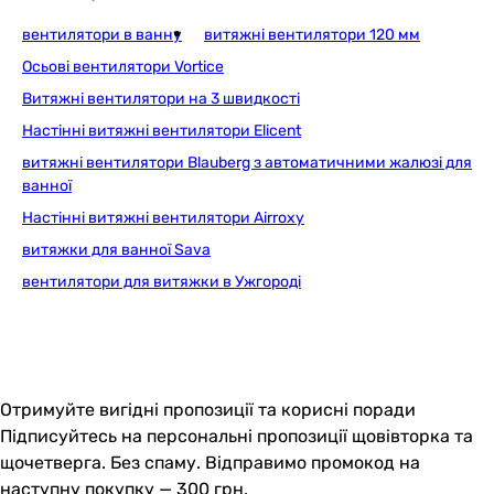
вентилятори в ванну
витяжні вентилятори 120 мм
Основні характеристики
Витрата повітря
Осьові вентилятори Vortice
85 м³/год
Витяжні вентилятори на 3 швидкості
85 м³/год
Настінні витяжні вентилятори Elicent
88 м³/год
витяжні вентилятори Blauberg з автоматичними жалюзі для
90 м³/год
ванної
90 м³/год
Настінні витяжні вентилятори Airroxy
Рекомендована площа приміщення
витяжки для ванної Sava
4 м²
вентилятори для витяжки в Ужгороді
4 м²
4 м²
5 м²
5 м²
Частота обертів
Отримуйте вигідні пропозиції та корисні поради
2400 об/хв
Підписуйтесь на персональні пропозиції щовівторка та
2400 об/хв
щочетверга. Без спаму. Відправимо промокод на
2300 об/хв
наступну покупку — 300 грн.