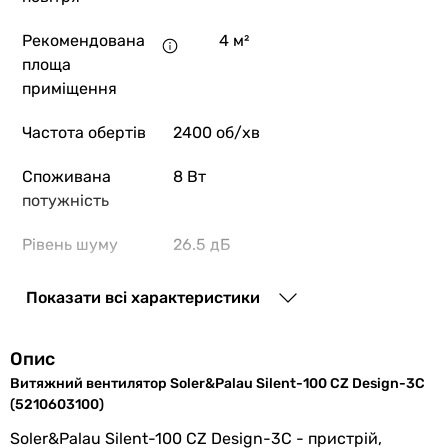
Рекомендована
4 м²
площа
приміщення
Частота обертів
2400 об/хв
Споживана
8 Вт
потужність
Рівень шуму
26.5 дБ
вентилятора
Показати всі характеристики
Шум від
тихий (до 27 дБ)
вентилятора
Опис
Монтаж
настінний
,
стельовий
Витяжний вентилятор Soler&Palau Silent-100 CZ Design-3C
вентилятора
(5210603100)
Soler&Palau Silent-100 CZ Design-3C - пристрій,