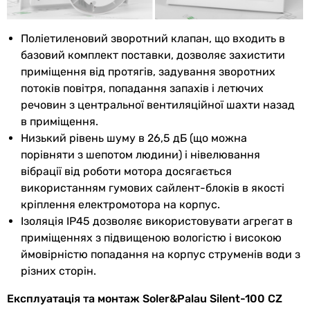
Ширина в
200 мм
упаковці
Поліетиленовий зворотний клапан, що входить в
базовий комплект поставки, дозволяє захистити
Висота в
140 мм
приміщення від протягів, задування зворотних
упаковці
потоків повітря, попадання запахів і летючих
Глибина в
200 мм
речовин з центральної вентиляційної шахти назад
упаковці
в приміщення.
Низький рівень шуму в 26,5 дБ (що можна
Вага в упаковці
0.56 кг
порівняти з шепотом людини) і нівелювання
вібрації від роботи мотора досягається
Гарантія
використанням гумових сайлент-блоків в якості
кріплення електромотора на корпус.
Гарантія
12 міс.
Ізоляція IP45 дозволяє використовувати агрегат в
приміщеннях з підвищеною вологістю і високою
Побачили помилку в описі або характеристиках?
ймовірністю попадання на корпус струменів води з
Повідомте нам про це!
різних сторін.
Повідомити про помилку
Експлуатація та монтаж Soler&Palau Silent-100 CZ
Характеристики, комплектація та фотографії Soler&Palau