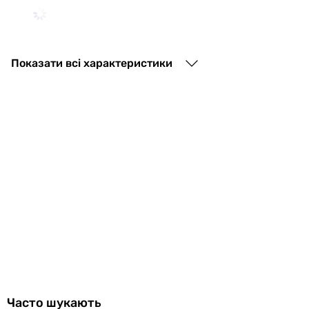
4 828
грн
Купит
Показати всі характеристики
Elicent Elegance 100 Pu
4 050
грн
Купити
Elicent Elegance 100
4 250
грн
Купити
Часто шукають