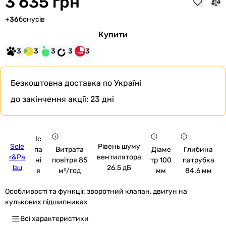
3 635 грн
+
36
бонусів
Купити
3
3
3
3
3
Безкоштовна доставка
по Україні
до закінчення акції:
23 дні
Іс
Sole
Рівень шуму
па
Витрата
Діаме
Глибина
r&Pa
вентилятора
ні
повітря 85
тр 100
патрубка
lau
26.5 дБ
я
м³/год
мм
84.6 мм
Особливості та функції:
зворотний клапан, двигун на
кулькових підшипниках
Всі характеристики