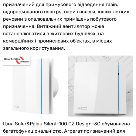
Тип
осьовий
призначений для примусового відведення газів,
відпрацьованого повітря, пари і вологи, інших летких
Особливості
зворотний клапан
,
двигун на
речовин з опалювальних приміщень побутового
та функції
кулькових підшипниках
призначення. Витяжний вентилятор може
встановлюватися в житлових будівлях, на
Додатково
декоративна панель
, світловий
комерційних і промислових об'єктах, в місцях
індикатор
загального користування.
Матеріал
поліетилен
зворотного
клапана
Максимальна
40 °C
температура
переміщуваного
повітря
Кількість
1 шт
Ціна Soler&Palau Silent-100 CZ Design-3C обумовлена
швидкостей
багатофункціональністю. Агрегат призначений для