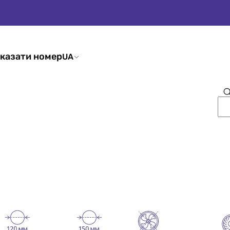
казати номер
UA