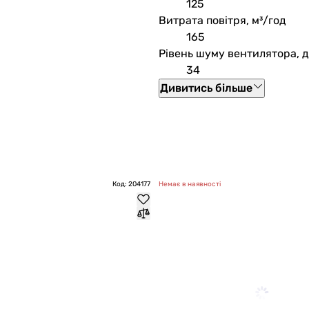
125
Витрата повітря, м³/год
165
Рівень шуму вентилятора, 
34
Дивитись більше
Код: 204177
Немає в наявності