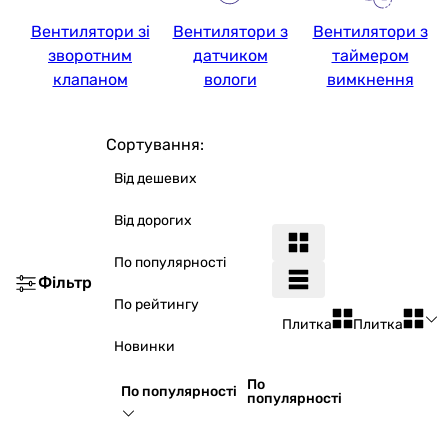
Вентилятори зі
Вентилятори з
Вентилятори з
зворотним
датчиком
таймером
клапаном
вологи
вимкнення
Сортування:
Від дешевих
Від дорогих
По популярності
Фільтр
По рейтингу
Плитка
Плитка
Новинки
По
По популярності
популярності