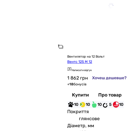
Вентилятор на 12 Вольт
Вентс 125 М 12
Написати відгук
1 862
грн
Хочеш дешевше?
+
18
бонусів
Купити
Про товар
10
10
10
5
10
Покриття
глянсове
Діаметр, мм