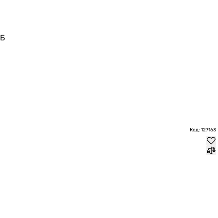
дБ
Код: 127163