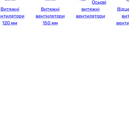
Осьові
Витяжні
Витяжні
витяжні
Відц
ентилятори
вентилятори
вентилятори
ви
120 мм
150 мм
вент