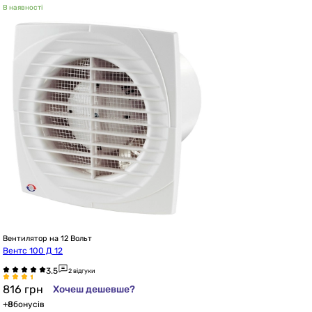
В наявності
Вентилятор на 12 Вольт
Вентс 100 Д 12
2 відгуки
816
грн
Хочеш дешевше?
+
8
бонусів