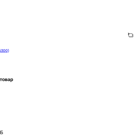
5300)
товар
дБ