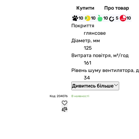
Купити
Про товар
10
10
10
5
10
Покриття
глянсове
Діаметр, мм
125
Витрата повітря, м³/год
161
Рівень шуму вентилятора, 
34
Дивитись більше
Код: 204076
В наявності