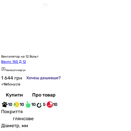
Вентилятор на 12 Вольт
Вентс 150 Д 12
Написати відгук
1 644
грн
Хочеш дешевше?
+
16
бонусів
Купити
Про товар
10
10
10
5
10
Покриття
глянсове
Діаметр, мм