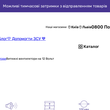
Можливі тимчасові затримки з відправленням товарів
0800 По
Київ
Львів
Наші магазини
Блог
💛 Допомогти ЗСУ 💙
Каталог
тори
Витяжні вентилятори на 12 Вольт