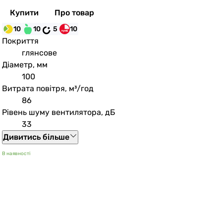
Купити
Про товар
10
10
5
10
Покриття
глянсове
Діаметр, мм
100
Витрата повітря, м³/год
86
Рівень шуму вентилятора, дБ
33
Дивитись більше
В наявності