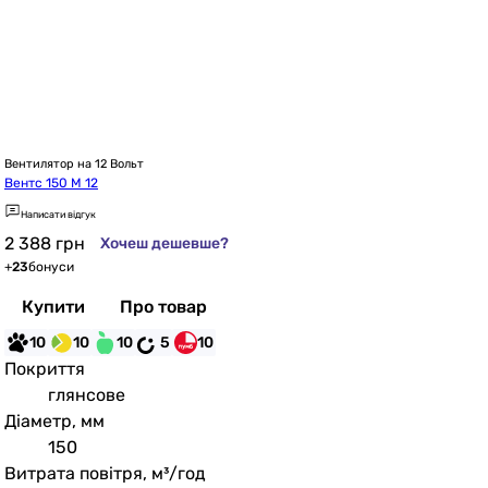
Вентилятор на 12 Вольт
Вентс 150 М 12
Написати відгук
2 388
грн
Хочеш дешевше?
+
23
бонуси
Купити
Про товар
10
10
10
5
10
Покриття
глянсове
Діаметр, мм
150
Витрата повітря, м³/год