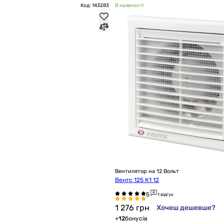
Код: 143283
В наявності
Вентилятор на 12 Вольт
Вентс 125 К1 12
1 відгук
1 276
грн
Хочеш дешевше?
+
12
бонусів