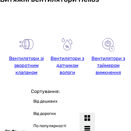
Вентилятори зі
Вентилятори з
Вентилятори з
зворотним
датчиком
таймером
клапаном
вологи
вимкнення
Сортування:
Від дешевих
Від дорогих
По популярності