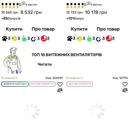
4 відгуки
3 відгуки
8 532
грн
10 178
грн
10 665 грн
12 723 грн
+
85
бонусів
+
101
бонус
Купити
Про товар
Купити
Про товар
3
3
3
3
3
3
3
3
3
3
ТОП 10 ВИТЯЖНИХ ВЕНТИЛЯТОРІВ
Читати
В наявності
Код: 326949
В наявності
Код: 127176
ЗАБРАТИ СЬОГОДНІ
МАТОВЕ ПОКРИТТЯ
МАТОВЕ ПОКРИТТЯ