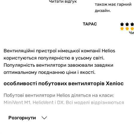
Читати відгук
також має гарний
дизайн.
ТАРАС
Чи
Вентиляційні пристрої німецької компанії Helios
користуються популярністю в усьому світі.
Популярність вентилятори завоювали завдяки
оптимальному поєднанню ціни і якості.
особливості побутових вентиляторів Хеліос
Побутові вентилятори Helios діляться на класи:
MiniVent M1, HelioVent і DX. Всі моделі відрізняються
компактністю і широким спектром застосування.
Лідером продажів є міні-вентилятор MiniVent M1.
Розгорнути
Пристрій призначений для посилення потужності