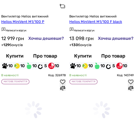
Вентилятор Helios витяжний
Вентилятор Helios витяжний
Helios MiniVent M1/100 P
Helios MiniVent M1/100 F black
Написати відгук
Написати відгук
12 919
грн
13 098
грн
Хочеш дешевше?
Хочеш дешевше?
+
129
бонусів
+
130
бонусів
Купити
Про товар
Купити
Про товар
10
10
10
5
10
10
10
10
5
10
В наявності
Код: 326978
В наявності
Код: 143749
МАТОВЕ ПОКРИТТЯ
МАТОВЕ ПОКРИТТЯ