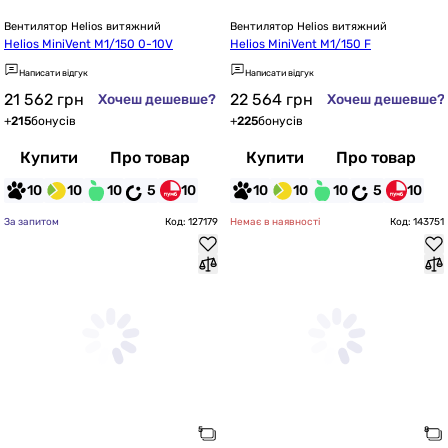
Вентилятор Helios витяжний
Вентилятор Helios витяжний
Helios MiniVent M1/150 0-10V
Helios MiniVent M1/150 F
Написати відгук
Написати відгук
21 562
грн
22 564
грн
Хочеш дешевше?
Хочеш дешевше?
+
215
бонусів
+
225
бонусів
Купити
Про товар
Купити
Про товар
10
10
10
5
10
10
10
10
5
10
За запитом
Код: 127179
Немає в наявності
Код: 143751