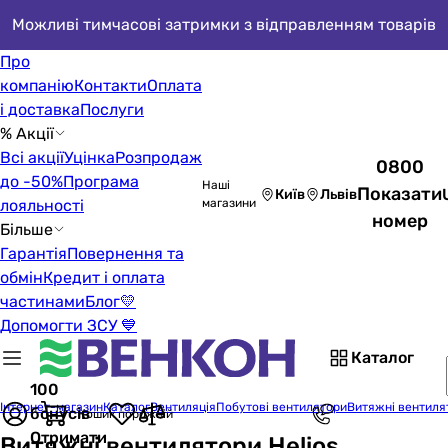
Можливі тимчасові затримки з відправленням товарів
Про
компанію
Контакти
Оплата
і доставка
Послуги
% Акції
Всі акції
Уцінка
Розпродаж
0800
до -50%
Програма
Наші
Показати
Київ
Львів
лояльності
магазини
номер
Більше
Гарантія
Повернення та
обмін
Кредит і оплата
частинами
Блог
💛
Допомогти ЗСУ 💙
Каталог
100
Інтернет-магазин
Каталог
Вентиляція
Побутові вентилятори
Витяжні вентиля
бонусів
Кошик порожній
Отримати
Витяжні вентилятори Helios