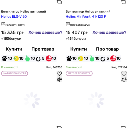
Вентилятор Helios витяжний
Вентилятор Helios витяжний
Helios ELS-V 60
Helios MiniVent M1/120 F
Написати відгук
Написати відгук
15 335
грн
15 407
грн
Хочеш дешевше?
Хочеш дешевше?
+
153
бонуси
+
154
бонуси
Купити
Про товар
Купити
Про товар
10
10
10
5
10
10
10
10
5
10
В наявності
Код: 143755
В наявності
Код: 127184
МАТОВЕ ПОКРИТТЯ
МАТОВЕ ПОКРИТТЯ