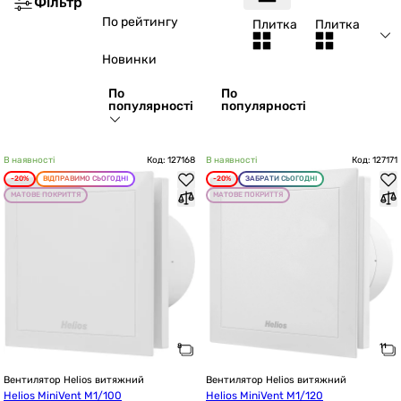
Фільтр
По рейтингу
Плитка
Плитка
Новинки
По
По
популярності
популярності
В наявності
Код: 127168
В наявності
Код: 127171
-20%
ВІДПРАВИМО СЬОГОДНІ
-20%
ЗАБРАТИ СЬОГОДНІ
МАТОВЕ ПОКРИТТЯ
МАТОВЕ ПОКРИТТЯ
Вентилятор Helios витяжний
Вентилятор Helios витяжний
Helios MiniVent M1/100
Helios MiniVent M1/120