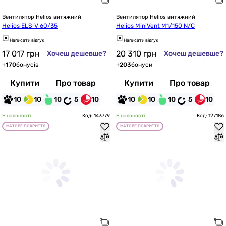
Вентилятор Helios витяжний
Вентилятор Helios витяжний
Helios ELS-V 60/35
Helios MiniVent M1/150 N/C
Написати відгук
Написати відгук
17 017
грн
20 310
грн
Хочеш дешевше?
Хочеш дешевше?
+
170
бонусів
+
203
бонуси
Купити
Про товар
Купити
Про товар
10
10
10
5
10
10
10
10
5
10
В наявності
Код: 143779
В наявності
Код: 127186
МАТОВЕ ПОКРИТТЯ
МАТОВЕ ПОКРИТТЯ