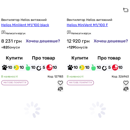
Вентилятор Helios витяжний
Вентилятор Helios витяжний
Helios MiniVent M1/100 black
Helios MiniVent M1/100 F
Написати відгук
Написати відгук
8 231
грн
12 920
грн
Хочеш дешевше?
Хочеш дешевше?
+
82
бонуси
+
129
бонусів
Купити
Про товар
Купити
Про товар
10
10
10
5
10
10
10
10
5
10
В наявності
Код: 127183
В наявності
Код: 326963
МАТОВЕ ПОКРИТТЯ
МАТОВЕ ПОКРИТТЯ