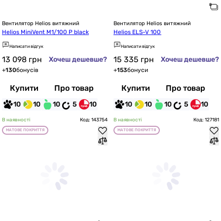
Вентилятор Helios витяжний
Вентилятор Helios витяжний
Helios MiniVent M1/100 P black
Helios ELS-V 100
Написати відгук
Написати відгук
13 098
грн
15 335
грн
Хочеш дешевше?
Хочеш дешевше?
+
130
бонусів
+
153
бонуси
Купити
Про товар
Купити
Про товар
10
10
10
5
10
10
10
10
5
10
В наявності
Код: 143754
В наявності
Код: 127181
МАТОВЕ ПОКРИТТЯ
МАТОВЕ ПОКРИТТЯ