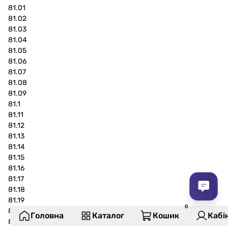
81.01
81.02
81.03
81.04
81.05
81.06
81.07
81.08
81.09
81.1
81.11
81.12
81.13
81.14
81.15
81.16
81.17
81.18
81.19
81.2
Головна
Каталог
Кошик
Кабі
81.21