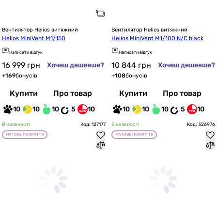
Вентилятор Helios витяжний
Вентилятор Helios витяжний
Helios MiniVent M1/150
Helios MiniVent M1/100 N/C black
Написати відгук
Написати відгук
16 999
грн
10 844
грн
Хочеш дешевше?
Хочеш дешевше?
+
169
бонусів
+
108
бонусів
Купити
Про товар
Купити
Про товар
10
10
10
5
10
10
10
10
5
10
В наявності
Код: 127177
В наявності
Код: 326976
МАТОВЕ ПОКРИТТЯ
МАТОВЕ ПОКРИТТЯ