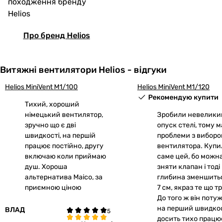
походження бренду
Helios
Про бренд Helios
Витяжні вентилятори Helios - відгуки
Helios MiniVent M1/100
Helios MiniVent M1/120
Рекомендую купити
Тихий, хороший
німецький вентилятор,
Зробили невелики
зручно що є дві
опуск стелі, тому 
швидкості, на першій
проблеми з вибор
працює постійно, другу
вентилятора. Купи
включаю коли приймаю
саме цей, бо можн
душ. Хороша
зняти клапан і тоді
альтернатива Maico, за
глибина зменшить
приємною ціною
7 см, якраз те що т
До того ж він поту
на перший швидкос
ВЛАД
досить тихо працює