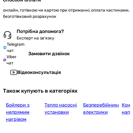
онлайн, готівкою чи картою при отриманні, оплата частинами,
безготівковий розрахунок
Потрібна допомога?
Експерт на зв’язку
Telegram
чат
Замовити дзвінок
Viber
чат
Відеоконсультація
Також купують в категоріях
Бойлери з
Тепло насосні
Безперебійники
Конт
непрямим
установки
електрики
напр
нагрівом