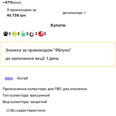
+
471
бонус
З промокодом за
детальніше
45 738 грн
Купити
3
3
3
3
3
Знижка за промокодом
"Яблуко"
до закінчення акції:
1 день
Altek
Китай
Призначення колектора:
для ГВП, для опалення
Тип колектора:
вакуумний
Вид колектора:
закритий
Всі характеристики