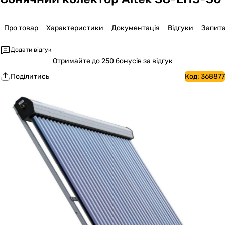
Про товар
Характеристики
Документація
Відгуки
Запит
Додати відгук
Отримайте
до 250 бонусів за відгук
Поділитись
Код:
368877