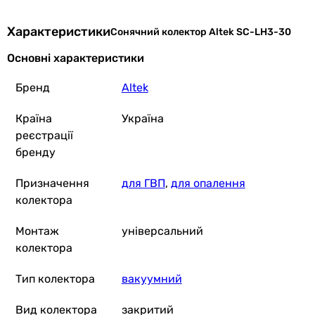
Характеристики
Сонячний колектор Altek SC-LH3-30
Основні характеристики
Бренд
Altek
Країна
Україна
реєстрації
бренду
Призначення
для ГВП
,
для опалення
колектора
Монтаж
універсальний
колектора
Тип колектора
вакуумний
Вид колектора
закритий