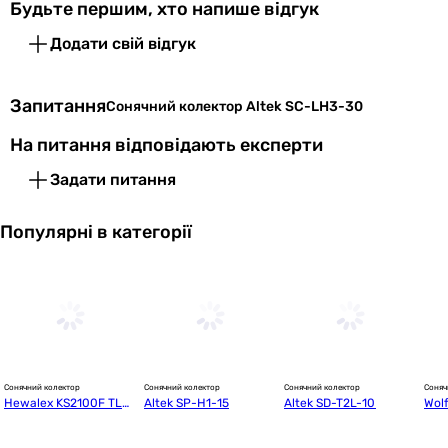
Будьте першим, хто напише відгук
Площа
2.42 м²
Додати свій відгук
абсорбера
Запитання
Сонячний колектор Altek SC-LH3-30
Апертурна
2.82 м²
площа
На питання відповідають експерти
Матеріал рами
алюміній
Задати питання
Матеріал
мідь
Популярні в категорії
абсорбера
Виробництво
Китай
Додатково
Особливості
без задніх опор
Сонячний колектор
Сонячний колектор
Сонячний колектор
Соняч
Hewalex KS2100F TLP
Altek SP-H1-15
Altek SD-T2L-10
Wol
 AC
1
Фізичні характеристики