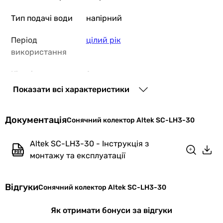
Тип подачі води
напірний
Період
цілий рік
використання
Кількість
1 шт
колекторів
Показати всі характеристики
Кількість
30 шт
Документація
трубок
Сонячний колектор Altek SC-LH3-30
Довжина
1800 мм
Altek SC-LH3-30 - Інструкція з
вакуумної
монтажу та експлуатації
трубки
Відгуки
Тип трубок
коаксіальні вакуумні heat pipe
Сонячний колектор Altek SC-LH3-30
Максимальний
10 бар
Як отримати бонуси за відгуки
тиск