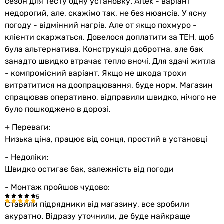
сезон для тесту одну установку. Altek - варіант
недорогий, але, скажімо так, не без нюансів. У ясну
погоду - відмінний нагрів. Але от якщо похмуро -
клієнти скаржаться. Довелося доплатити за ТЕН, щоб
була альтернатива. Конструкція добротна, але бак
занадто швидко втрачає тепло вночі. Для здачі житла
- компромісний варіант. Якщо не шкода трохи
витратитися на доопрацювання, буде норм. Магазин
спрацював оперативно, відправили швидко, нічого не
було пошкоджено в дорозі.
+ Переваги:
Низька ціна, працює від сонця, простий в установці
- Недоліки:
Швидко остигає бак, залежність від погоди
- Монтаж пройшов чудово:
Ставили підрядники від магазину, все зробили
акуратно. Відразу уточнили, де буде найкраще