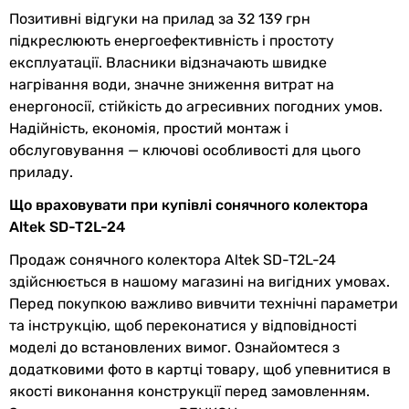
Гарантія
24 міс.
Позитивні відгуки на прилад за 32 139 грн
підкреслюють енергоефективність і простоту
Побачили помилку в описі або характеристиках?
експлуатації. Власники відзначають швидке
Повідомте нам про це!
нагрівання води, значне зниження витрат на
Повідомити про помилку
енергоносії, стійкість до агресивних погодних умов.
Надійність, економія, простий монтаж і
Характеристики, комплектація та фотографії Altek SD-T2L-24
обслуговування — ключові особливості для цього
носять ознайомлювальний характер і можуть змінюватися
приладу.
виробником без повідомлення. Магазин не несе
відповідальності за зміни, внесені виробником.
Що враховувати при купівлі сонячного колектора
Altek SD-T2L-24
Продаж сонячного колектора Altek SD-T2L-24
здійснюється в нашому магазині на вигідних умовах.
Перед покупкою важливо вивчити технічні параметри
та інструкцію, щоб переконатися у відповідності
моделі до встановлених вимог. Ознайомтеся з
додатковими фото в картці товару, щоб упевнитися в
якості виконання конструкції перед замовленням.