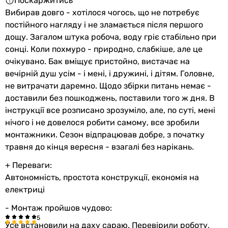
Поскаржитись
Вибирав довго - хотілося чогось, що не потребує
постійного нагляду і не зламається після першого
дощу. Загалом штука робоча, воду гріє стабільно при
сонці. Коли похмуро - природно, слабкіше, але це
очікувано. Бак вміщує пристойно, вистачає на
вечірній душ усім - і мені, і дружині, і дітям. Головне,
не витрачати даремно. Щодо збірки питань немає -
доставили без пошкоджень, поставили того ж дня. В
інструкції все розписано зрозуміло, але, по суті, мені
нічого і не довелося робити самому, все зробили
монтажники. Сезон відпрацював добре, з початку
травня до кінця вересня - взагалі без нарікань.
+ Переваги:
Автономність, простота конструкції, економія на
електриці
- Монтаж пройшов чудово:
Усе встановили на даху сараю. Перевірили роботу,