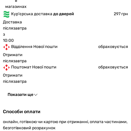
в
магазинах
Кур'єрська доставка
до дверей
297 грн
Доставка
післязавтра
з
10:00
Відділення Нової пошти
обраховується
Отримати
післязавтра
Поштомат Нової пошти
обраховується
Отримати
післязавтра
Показати ще
Способи оплати
онлайн, готівкою чи картою при отриманні, оплата частинами,
безготівковий розрахунок