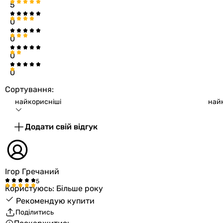
5
0
0
0
0
Сортування:
найкорисніші
най
Додати свій відгук
Ігор Гречаний
Користуюсь: Більше року
Рекомендую купити
Поділитись