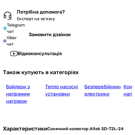
Потрібна допомога?
Експерт на зв’язку
Telegram
чат
Замовити дзвінок
Viber
чат
Відеоконсультація
Також купують в категоріях
Бойлери з
Тепло насосні
Безперебійники
Конт
непрямим
установки
електрики
напр
нагрівом
Характеристики
Сонячний колектор Altek SD-T2L-24