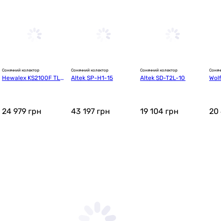
Сонячний колектор
Сонячний колектор
Сонячний колектор
Соняч
Hewalex KS2100F TLP
Altek SP-H1-15
Altek SD-T2L-10
Wol
 AC
1
24 979
грн
43 197
грн
19 104
грн
20