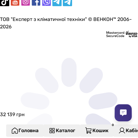
ТОВ "Експерт з кліматичної техніки" © ВЕНКОН™ 2006-
2026
32 139
грн
Головна
Каталог
Кошик
Кабі