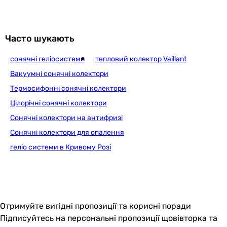
Часто шукають
сонячні геліосистеми
тепловий колектор Vaillant
Вакуумні сонячні колектори
Термосифонні сонячні колектори
Цілорічні сонячні колектори
Сонячні колектори на антифризі
Сонячні колектори для опалення
геліо системи в Кривому Розі
Отримуйте вигідні пропозиції та корисні поради
Підписуйтесь на персональні пропозиції щовівторка та