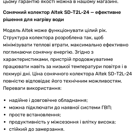
цьому гарантію якості можна в нашому магазині.
Виробництво
Китай
Сонячний колектор Altek SD-T2L-24 — ефективне
Комплектація
бак для води (накопичувач),
рішення для нагріву води
опорна рама, комплект
Модель Altek може функціонувати цілий рік.
вакуумних трубок,
Структура колектора розроблена так, щоб
наповнювальний бак, магнієвий
мінімізувати теплові втрати, максимально ефективно
анод, інструкція, електронний
поглинаючи сонячну енергію. Згідно з
контролер, ТЕН (опція)
характеристиками, пристрій продовжуватиме
працювати навіть за низької температури повітря і в
Додатково
похмурі дні. Ціна сонячного колектора Altek SD-T2L-24
повністю відповідає його технічним можливостям.
Особливості
з баком (бойлером)
Переваги використання:
Фізичні характеристики
надійне і довговічне обладнання;
можна підключати до наявної системи ГВП;
Вага
474 кг
просте встановлення;
продуктивність у міжсезоння і влітку висока;
Гарантія
стійкий до замерзання.