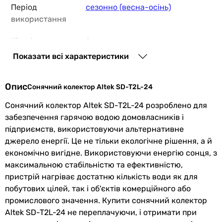
Період
сезонно (весна-осінь)
використання
Кількість
1 шт
колекторів
Показати всі характеристики
Об'єм бойлера
240 л
Опис
Сонячний колектор Altek SD-T2L-24
Кількість
24 шт
Сонячний колектор Altek SD-T2L-24 розроблено для
трубок
забезпечення гарячою водою домовласників і
підприємств, використовуючи альтернативне
Тип трубок
коаксіальні вакуумні heat pipe
джерело енергії. Це не тільки екологічне рішення, а й
ККД
95 %
економічно вигідне. Використовуючи енергію сонця, з
максимальною стабільністю та ефективністю,
Апертурна
2.26 м²
пристрій нагріває достатню кількість води як для
площа
побутових цілей, так і об'єктів комерційного або
промислового значення. Купити сонячний колектор
Матеріал рами
сталь
Altek SD-T2L-24 не переплачуючи, і отримати при