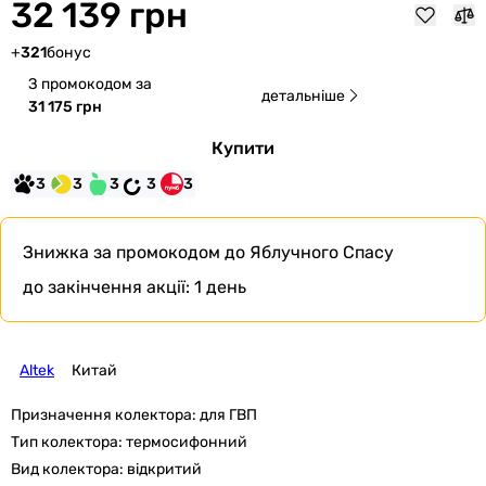
32 139 грн
+
321
бонус
З промокодом за
детальніше
31 175 грн
Купити
3
3
3
3
3
Знижка за промокодом
до Яблучного Спасу
до закінчення акції:
1 день
Altek
Китай
Призначення колектора:
для ГВП
Тип колектора:
термосифонний
Вид колектора:
відкритий