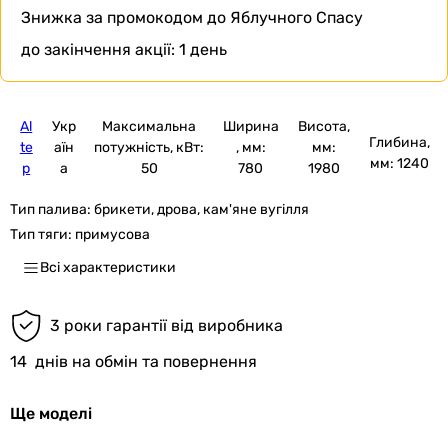
Знижка за промокодом
до Яблучного Спасу
до закінчення акції:
1 день
Al
Укр
Максимальна
Ширина
Висота,
Глибина,
te
аїн
потужність, кВт:
, мм:
мм:
мм: 1240
p
а
50
780
1980
Тип палива:
брикети, дрова, кам'яне вугілля
Тип тяги:
примусова
Всі характеристики
3 роки гарантії від виробника
14
днів на обмін та повернення
Ще моделі