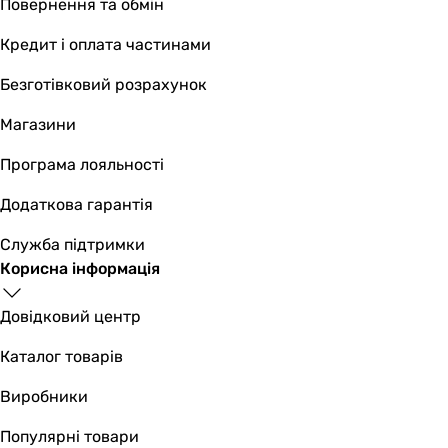
Повернення та обмін
630 мм
600 мм
Кредит і оплата частинами
Ширина топкової камери
Безготівковий розрахунок
-
-
Магазини
Об'єм камери згоряння
170 л
Програма лояльності
-
Додаткова гарантія
Водяна ємність котельного агрегату
220 л
Служба підтримки
200 л
Корисна інформація
Особливості моделі
функція PID
Довідковий центр
функція PID
Очищення зольника
Каталог товарів
ручна
Виробники
ручна
Очищення поверхонь нагріву
Популярні товари