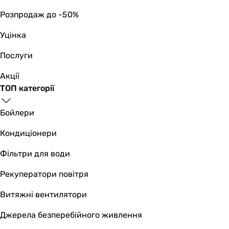
ручна
ручна
Розпродаж до -50%
Очищення камери згоряння
Уцінка
ручна
ручна
Послуги
Комплектація
комплект чистки котла, витяжний вентилятор, блок керу
Акції
комплект чистки котла, витяжний вентилятор, блок керу
ТОП категорії
Опції
-
Бойлери
-
Кондиціонери
Монтаж
підлоговий
Фільтри для води
підлоговий
Виробництво
Рекуператори повітря
Україна
Витяжні вентилятори
Україна
Час роботи від одного завантаження
Джерела безперебійного живлення
8, 24 год