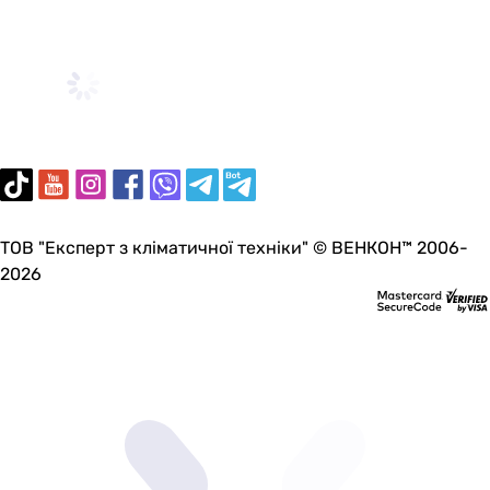
220 мм
Габарити в упаковці
Ширина в упаковці
-
-
Висота в упаковці
-
-
Глибина в упаковці
ТОВ "Експерт з кліматичної техніки" © ВЕНКОН™ 2006-
-
2026
-
Вага в упаковці
-
-
Гарантія
Гарантія на котел
36 міс.
36 міс.