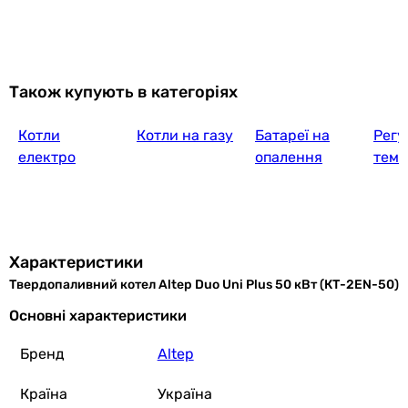
Також купують в категоріях
Котли
Котли на газу
Батареї на
Регу
електро
опалення
темп
Характеристики
Твердопаливний котел Altep Duo Uni Plus 50 кВт (КТ-2EN-50)
Основні характеристики
Бренд
Altep
Країна
Україна