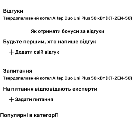
Відгуки
Вид примусової
під наддувом
Твердопаливний котел Altep Duo Uni Plus 50 кВт (КТ-2EN-50)
тяги
Як отримати бонуси за відгуки
Кількість
одноконтурний
контурів
Будьте першим, хто напише відгук
Додати свій відгук
Вихід димових
ззаду
газів
Запитання
Матеріал
сталь
Твердопаливний котел Altep Duo Uni Plus 50 кВт (КТ-2EN-50)
облицювання
На питання відповідають експерти
Матеріал
сталь
Задати питання
котла
Популярні в категорії
Матеріал
сталь
теплообмінника