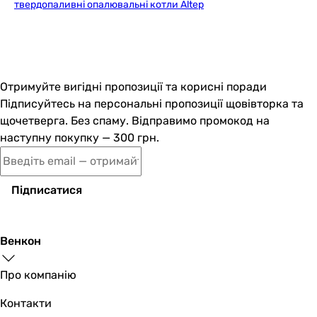
виробником.
твердопаливні опалювальні котли Altep
Кількість контурів
одноконтурний
одноконтурний
Максимальне споживання електроенергії
-
Отримуйте вигідні пропозиції та корисні поради
160 Вт
Підписуйтесь на персональні пропозиції щовівторка та
Вихід димових газів
щочетверга. Без спаму. Відправимо промокод на
ззаду
наступну покупку — 300 грн.
ззаду
Матеріал облицювання
сталь
Підписатися
сталь
Матеріал котла
сталь
Венкон
сталь
Матеріал теплообмінника
Про компанію
сталь
Контакти
сталь