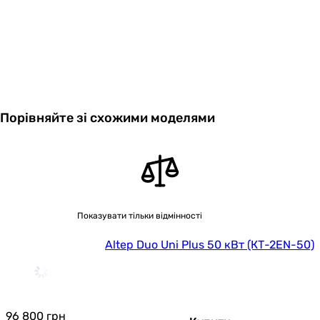
згоряння
Водяна ємність
220 л
котельного
агрегату
Особливості
функція PID
Порівняйте зі схожими моделями
моделі
Очищення
ручна
зольника
Очищення
ручна
Показувати тільки відмінності
поверхонь
нагріву
Altep Duo Uni Plus 50 кВт (КТ-2EN-50)
Очищення
ручна
камери
згоряння
96 800
грн