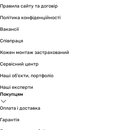
Температура відхідних газів (від, до)
Правила сайту та договір
100, 180 °C
100, 180 °C
Політика конфіденційності
Максимальна температура робочої рідини
Вакансії
85 °C
85 °C
Співпраця
Максимально допустимий тиск
-
Кожен монтаж застрахований
-
Сервісний центр
Діаметр патрубка робочої води
-
Наші об'єкти, портфоліо
-
Товщина стінки теплообмінника
Наші експерти
6 мм
Покупцям
6 мм
Площа теплообмінної поверхні
Оплата і доставка
4.5 м²
Гарантія
4.7 м²
Довжина камери згоряння