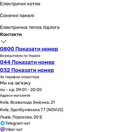
8, 24 год
Електричні котли
Фізичні характеристики
Сонячні панелі
Ширина
780 мм
Електрична тепла підлога
670 мм
Контакти
Висота
1980 мм
0800 Показати номер
1460 мм
Безкоштовно по Україні
Глибина
044 Показати номер
1240 мм
032 Показати номер
1185 мм
За тарифом оператора
Вага
Ми на зв'язку
630 кг
пн - нд: 09:01 - 20:00
600 кг
Адреси магазинів
Колір
Київ, Всеволода Змієнка, 21
червоний, білий
Київ, Здолбунівська 7 Г (NOVUS)
червоний, білий
Львів, Порохова, 20 Б
Діаметр димаря
Telegram чат
Viber чат
250 мм