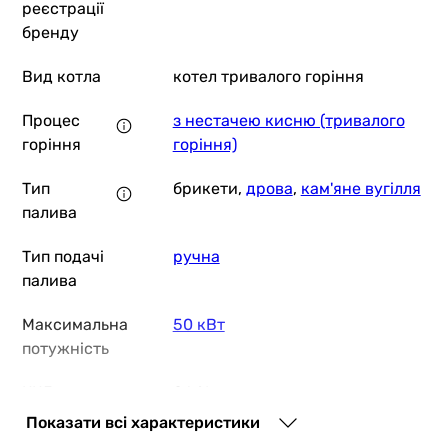
реєстрації
бренду
Вид котла
котел тривалого горіння
Процес
з нестачею кисню (тривалого
горіння
горіння)
Тип
брикети,
дрова
,
кам'яне вугілля
палива
Тип подачі
ручна
палива
Максимальна
50 кВт
потужність
ККД
86 %
Показати всі характеристики
Тип тяги
примусова